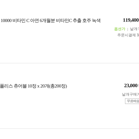
119,400
10000 비타민 C 아연 6개월분 비타민C 추출 호주 녹색
옵션가
낱개
주문시결제
3
23,000
리스 츄어블 10정 x 20개(총200정)
낱개구매
무료배