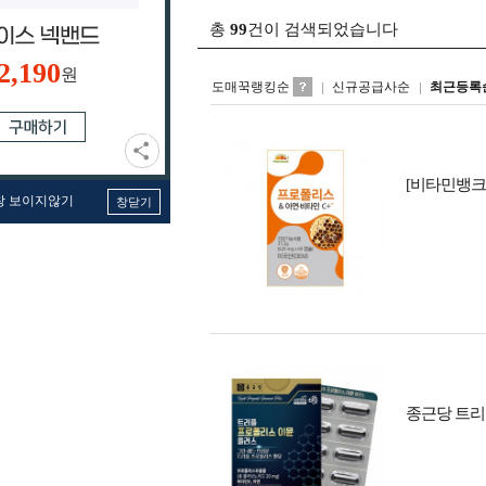
총
99
건이 검색되었습니다
2,190
원
도매꾹랭킹순
신규공급사순
최근등록
[비타민뱅크
창 보이지않기
창닫기
종근당 트리