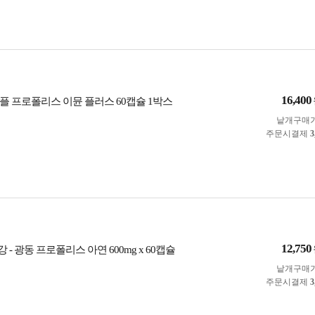
16,400
플 프로폴리스 이뮨 플러스 60캡슐 1박스
낱개구매
주문시결제
3
12,750
- 광동 프로폴리스 아연 600mg x 60캡슐
낱개구매
주문시결제
3