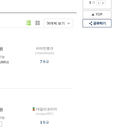
1
/
10
50개씩 보기
공유하기
비타민뱅크
원
(vitaminbank)
가능
7
등급
,000
원
데일리코리아
원
(semjun001)
가능
1
등급
송