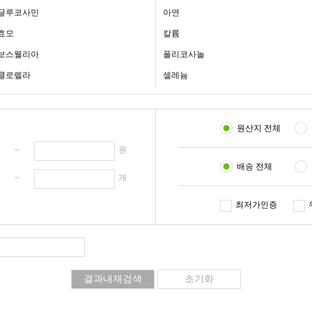
글루코사민
아연
효모
칼륨
보스웰리아
폴리코사놀
클로렐라
셀레늄
원산지 전체
원 ~
원
배송 전체
개 ~
개
최저가인증