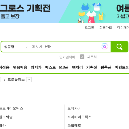
로그인
회원가입
마이페
상품명
10
1
4
5
6
7
8
9
키링
미니
말랑이
선풍기
가방
양말
짱구
텀블러
23
2
1
1
7
3
2
파우치
인기검색어
3
모자
자전용
묶음배송
최저가
베스트
MD관
땡처리
기획전
판촉관
이벤트&
프로폴리스
프로바이오틱스
오메가3
밀크씨슬
프리바이오틱스
엽산
쏘팔메토