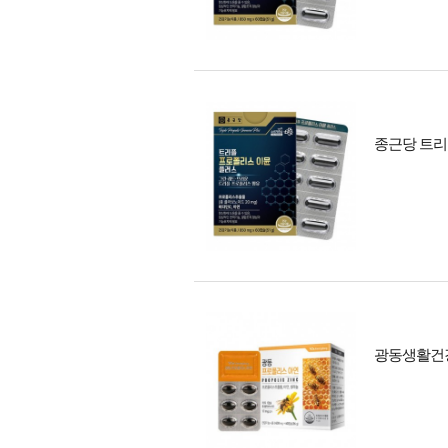
종근당 트리
광동생활건강 