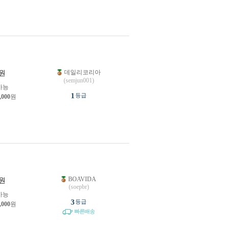
데일리코리아
원
(semjun001)
가능
1
등급
,000
원
BOAVIDA
원
(soepbr)
가능
3
등급
,000
원
빠른배송