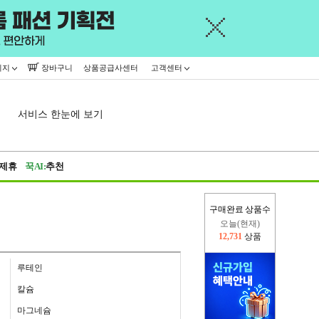
이지
장바구니
상품공급사센터
고객센터
서비스 한눈에 보기
제휴
꾹AI:
추천
구매완료 상품수
오늘(현재)
12,731
상품
어제
445,716
상품
루테인
칼슘
마그네슘