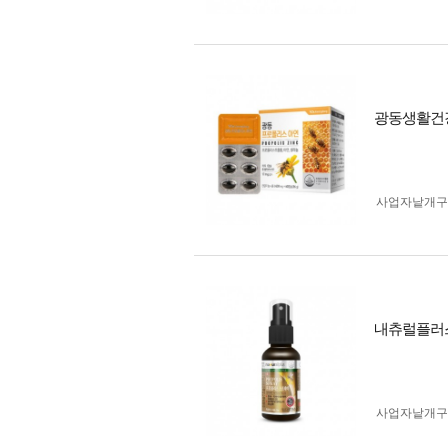
광동생활건강 
사업자 낱개
내츄럴플러스
사업자 낱개