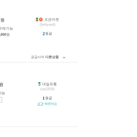
조은마켓
원
(leehyun4)
구매가능
2
등급
,000
원
공급사의
다른상품
대일유통
원
(sm2838)
가능
1
등급
송
빠른배송