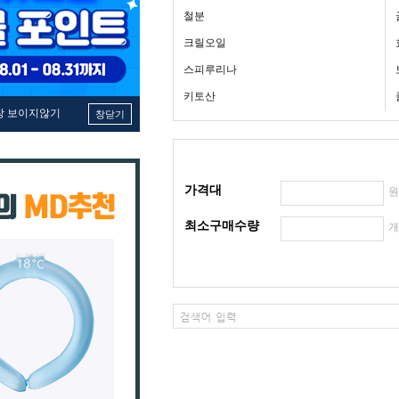
철분
크릴오일
스피루리나
키토산
창 보이지않기
창닫기
가격대
최소구매수량