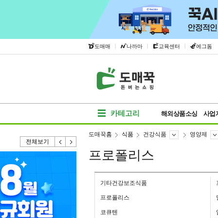
|
|
|
도매매
나까마
교육센터
에그돔
카테고리
해외상품소싱
사업
도매꾹홈
식품
건강식품
영양제
전체보기
프로폴리스
기타건강보조식품
프로폴리스
코큐텐