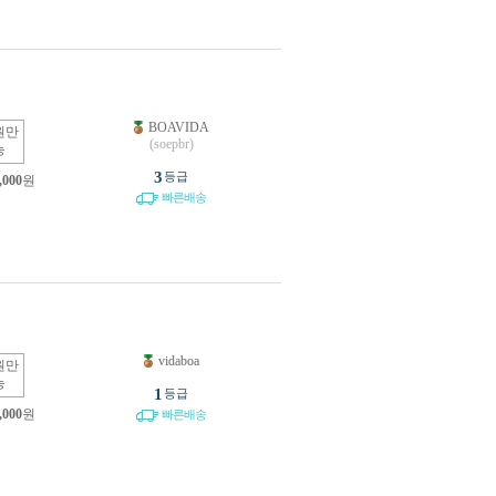
BOAVIDA
원만
(soepbr)
능
3
등급
,000
원
빠른배송
vidaboa
원만
능
1
등급
,000
원
빠른배송