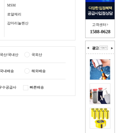
MSM
다양한 입점혜택
공급사입점상담
로얄제리
감마리놀렌산
고객센터
1588-0628
광고
국산/국내산
국외산
국내배송
해외배송
우수공급사
빠른배송