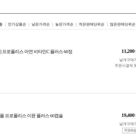
리스트형
갤러리형
순
인기상품순
낮은가격순
높은가격순
적은판매단위순
많은판매단위순
11,200
] 프로폴리스 아연 비타민C 플러스 60정
낱개구매
주문시결제
3
19,400
플 프로폴리스 이뮨 플러스 60캡슐
낱개구매
무료배