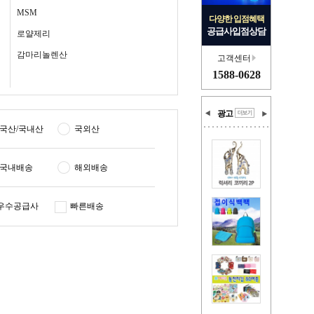
MSM
다양한 입점혜택
공급사입점상담
로얄제리
감마리놀렌산
고객센터
1588-0628
광고
국산/국내산
국외산
국내배송
해외배송
우수공급사
빠른배송