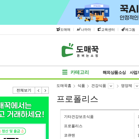
|
|
|
도매매
나까마
교육센터
에그돔
카테고리
해외상품소싱
사업
도매꾹홈
식품
건강식품
영양제
전체보기
프로폴리스
기타건강보조식품
프로폴리스
코큐텐