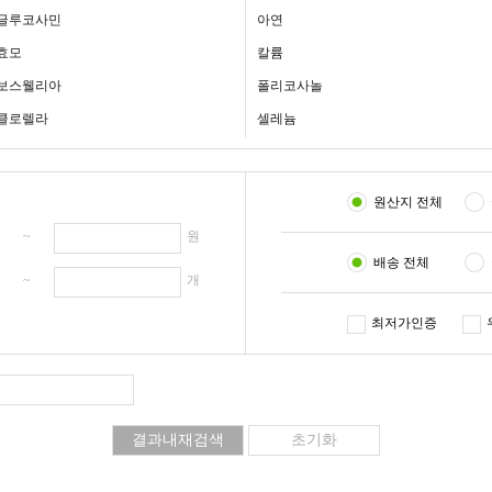
글루코사민
아연
효모
칼륨
보스웰리아
폴리코사놀
클로렐라
셀레늄
원산지 전체
원 ~
원
배송 전체
개 ~
개
최저가인증