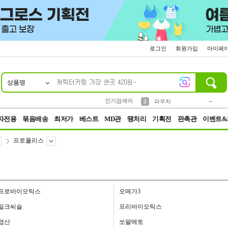
로그인
회원가입
마이페
상품명
10
1
4
5
6
7
8
9
키링
미니
말랑이
선풍기
가방
양말
짱구
텀블러
23
2
1
1
7
3
2
파우치
인기검색어
3
모자
자전용
묶음배송
최저가
베스트
MD관
땡처리
기획전
판촉관
이벤트&
프로폴리스
프로바이오틱스
오메가3
밀크씨슬
프리바이오틱스
엽산
쏘팔메토