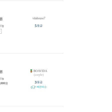
vitahouse7
원
5
가능
등급
송
BOAVIDA
원
(soepbr)
가능
3
등급
,000
원
빠른배송