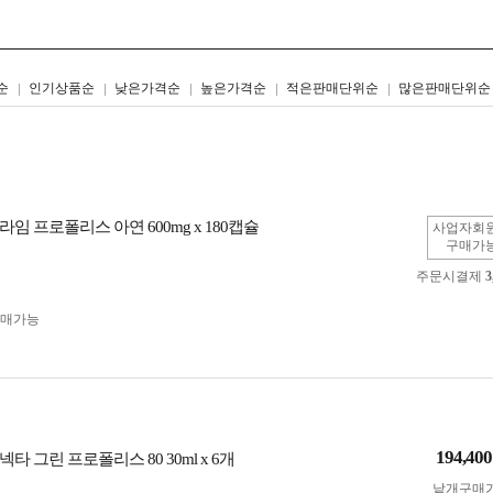
리스트형
갤러리형
순
인기상품순
낮은가격순
높은가격순
적은판매단위순
많은판매단위순
임 프로폴리스 아연 600mg x 180캡슐
사업자회
구매가
주문시결제
3
구매가능
194,400
타 그린 프로폴리스 80 30ml x 6개
낱개구매