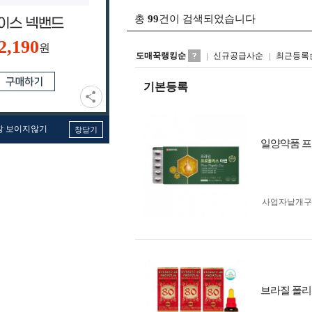
총
99
건이 검색되었습니다
2,190
원
도매꾹랭킹순
신규공급사순
최근등록
기본등록
창 보이지않기
창닫기
일양약품 프라
사업자 낱개
브라질 폴리넥