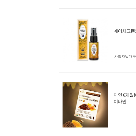
네이처그랜드
사업자 낱개
아연 6개월분
이타민