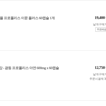
19,400
플 프로폴리스 이뮨 플러스 60캡슐 1개
낱개구매
무료배
12,750
- 광동 프로폴리스 아연 600mg x 60캡슐
낱개구매
주문시결제
3