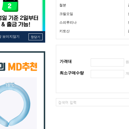
철분
크릴오일
스피루리나
키토산
창 보이지않기
창닫기
가격대
최소구매수량