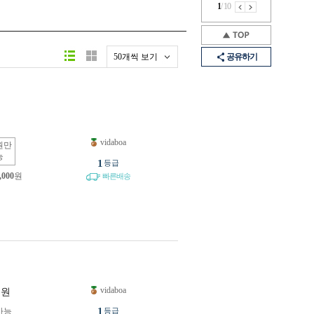
1
/
10
50개씩 보기
공유하기
vidaboa
원만
능
1
등급
,000
원
빠른배송
vidaboa
원
1
가능
등급