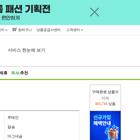
이지
장바구니
상품공급사센터
고객센터
서비스 한눈에 보기
제휴
꾹AI:
추천
구매완료 상품수
어제
445,716
상품
오늘(현재)
307,420
상품
루테인
칼슘
마그네슘