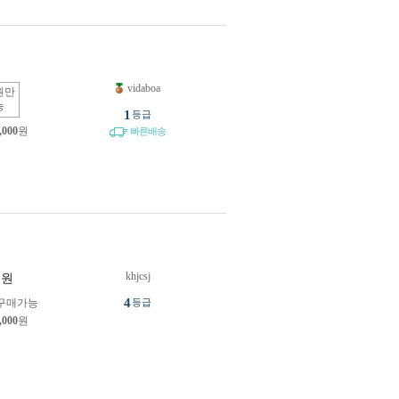
vidaboa
원만
능
1
등급
,000
원
빠른배송
khjcsj
원
4
구매가능
등급
,000
원