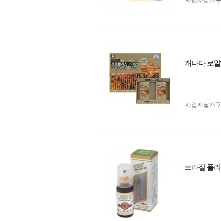
사업자 낱개
캐나다 로얄 
사업자 낱개
브라질 폴리