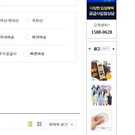
다양한 입점혜택
공급사입점상담
국산/국내산
국외산
고객센터
1588-0628
국내배송
해외배송
광고
우수공급사
빠른배송
50개씩 보기