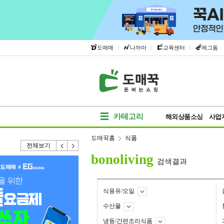
|
|
|
도매매
나까마
교육센터
에그돔
카테고리
해외상품소싱
사업
도매꾹홈
식품
전체보기
bonoliving
검색결과
식용유/오일
수산물
냉동/간편조리식품