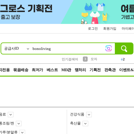
로그인
회원가입
마이페
공급사ID
10
1
2
5
6
7
8
9
키링
파우치
말랑이
키캡
텀블러
가방
양말
양산
1
1
1
5
2
2
3
모자
인기검색어
2
4
선풍기
자전용
묶음배송
최저가
베스트
MD관
땡처리
기획전
판촉관
이벤트&
음료
건강식품
통조림/캔
축산물
가루/분말류