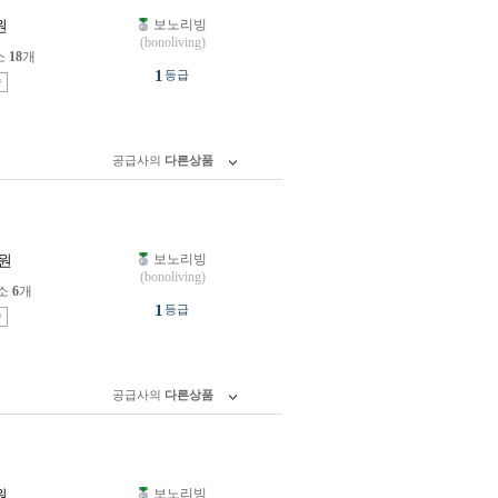
보노리빙
원
(bonoliving)
소
18
개
1
등급
송
공급사의
다른상품
보노리빙
원
(bonoliving)
소
6
개
1
등급
송
공급사의
다른상품
보노리빙
원