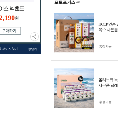
포토포커스
2,190
원
HCCP 인
육수 사은품
흥정가능
창 보이지않기
창닫기
올리브유 녹
사은품 답례
흥정가능