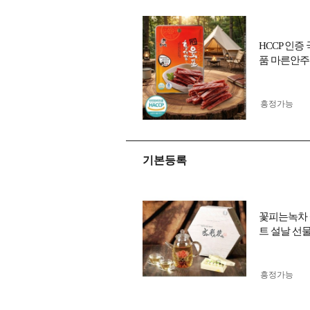
HCCP 인
품 마른안주
흥정가능
기본등록
꽃피는녹차 
트 설날 선
흥정가능