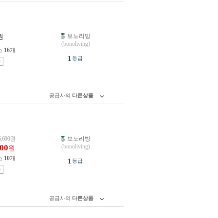
보노리빙
원
(bonoliving)
소
16
개
1
등급
송
공급사의
다른상품
5,600
원
보노리빙
800
(bonoliving)
원
소
10
개
1
등급
송
공급사의
다른상품