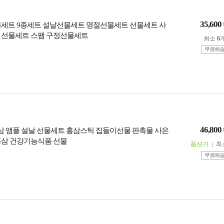
35,600
물세트 9종세트 설날선물세트 명절선물세트 선물세트 사
 선물세트 스팸 구정선물세트
최소
6
무료배
46,800
 홍삼 앰플 설날 선물세트 홍삼스틱 집들이선물 판촉물 사은
홍삼 건강기능식품 선물
옵션가
최
무료배