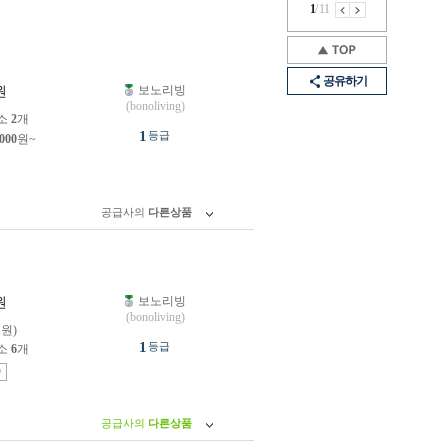
1
/
11
공유하기
보노리빙
원
(bonoliving)
소
2
개
1
등급
,000
원~
공급사의
다른상품
보노리빙
원
(bonoliving)
1원)
1
등급
소
6
개
송
공급사의
다른상품