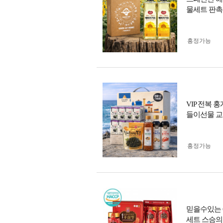
물세트 판촉
흥정가능
VIP 전복
들이선물 교
흥정가능
믿을수있는 
세트 스승의