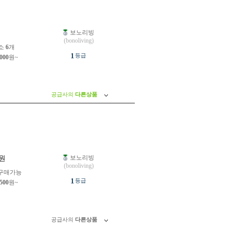
보노리빙
원
(bonoliving)
소
6
개
1
등급
,000
원~
공급사의
다른상품
보노리빙
원
(bonoliving)
구매가능
1
등급
,500
원~
공급사의
다른상품