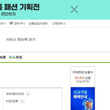
이지
장바구니
상품공급사센터
고객센터
서비스 한눈에 보기
제휴
꾹AI:
추천
구매완료 상품수
오늘(현재)
375,605
상품
어제
402,926
상품
과자/베이커리
라면/면류