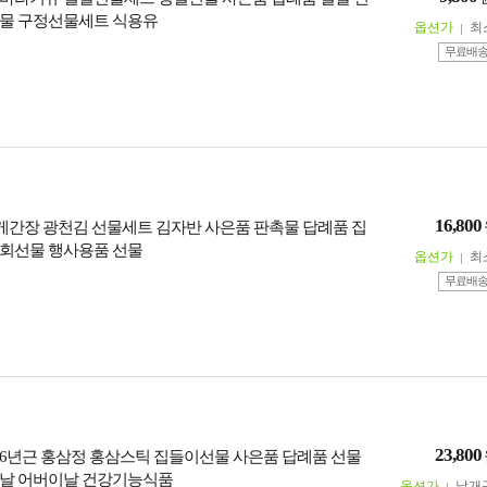
물 구정선물세트 식용유
옵션가
최
무료배
16,800
 홍게간장 광천김 선물세트 김자반 사은품 판촉물 답례품 집
회선물 행사용품 선물
옵션가
최
무료배
23,800
6년근 홍삼정 홍삼스틱 집들이선물 사은품 답례품 선물
날 어버이날 건강기능식품
옵션가
낱개