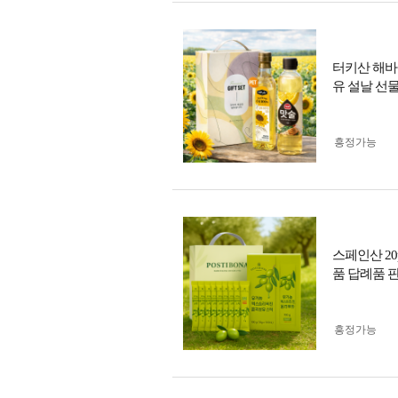
터키산 해바
유 설날 선
흥정가능
스페인산 2
품 답례품 
흥정가능