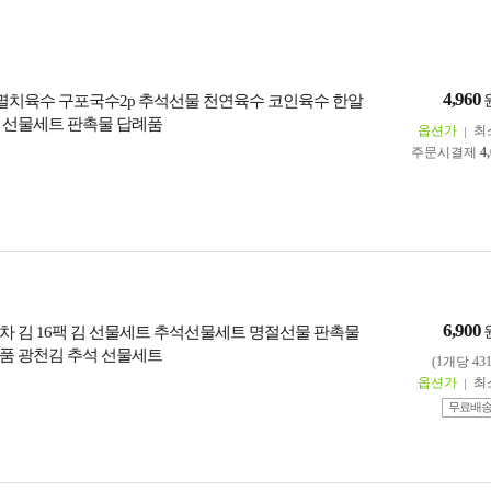
4,960
증 멸치육수 구포국수2p 추석선물 천연육수 코인육수 한알
 선물세트 판촉물 답례품
옵션가
최
주문시결제
4
6,900
차 김 16팩 김 선물세트 추석선물세트 명절선물 판촉물
품 광천김 추석 선물세트
(1개당 43
옵션가
최
무료배