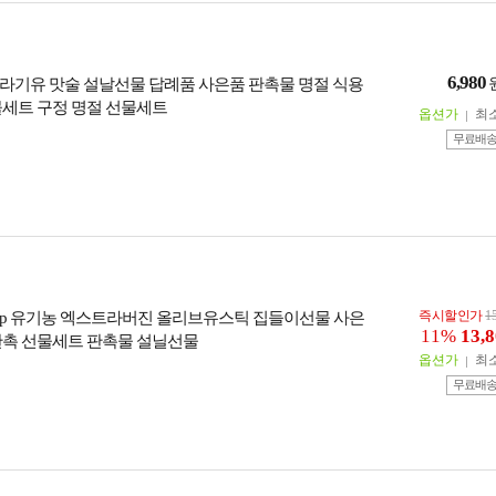
6,980
라기유 맛술 설날선물 답례품 사은품 판촉물 명절 식용
물세트 구정 명절 선물세트
옵션가
최
무료배
즉시할인가
1
0p 유기농 엑스트라버진 올리브유스틱 집들이선물 사은
11%
13,
판촉 선물세트 판촉물 설닐선물
옵션가
최
무료배