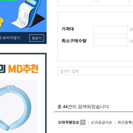
가격대
창 보이지않기
창닫기
최소구매수량
총
44
건이 검색되었습니다
도매꾹랭킹순
신규공급사순
최근등록