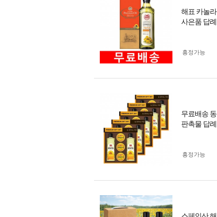
해표 카놀라
사은품 답례
흥정가능
무료배송 동
판촉물 답례
흥정가능
스페인산 해