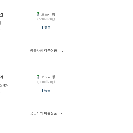
보노리빙
원
(bonoliving)
개
1
등급
송
공급사의
다른상품
보노리빙
원
(bonoliving)
소
8
개
1
등급
송
공급사의
다른상품