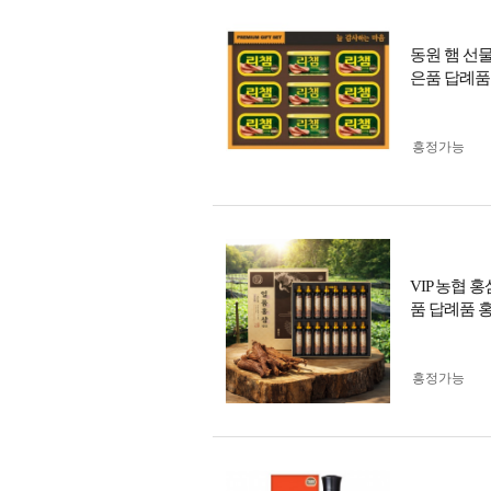
동원 햄 선
은품 답례품
흥정가능
VIP 농협
품 답례품 
흥정가능