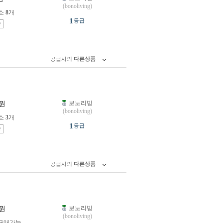
(bonoliving)
소
8
개
1
등급
송
공급사의
다른상품
보노리빙
원
(bonoliving)
소
3
개
1
등급
송
공급사의
다른상품
보노리빙
원
(bonoliving)
구매가능