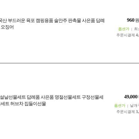
960
증 국산 부드러운 육포 캠핑용품 술안주 판촉물 사은품 답례
 오징어
옵션가
최
주문시결제
4
49,000
설날선물세트 답례품 사은품 명절선물세트 구정선물세
물세트 허브차 집들이선물
옵션가
낱개
주문시결제
3