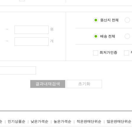
원산지 전체
원 ~
원
배송 전체
개 ~
개
최저가인증
리스트형
갤러리형
순
인기상품순
낮은가격순
높은가격순
적은판매단위순
많은판매단위순