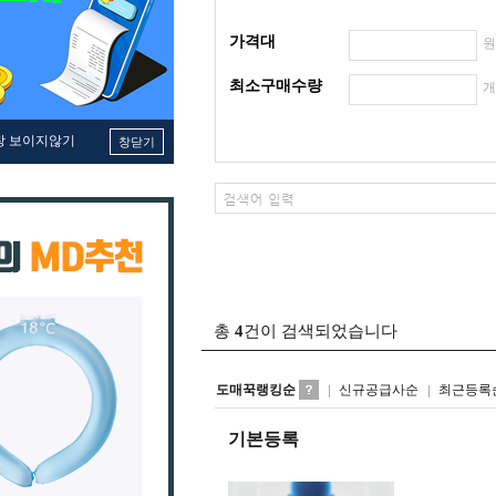
가격대
최소구매수량
창 보이지않기
창닫기
총
4
건이 검색되었습니다
도매꾹랭킹순
신규공급사순
최근등록
기본등록