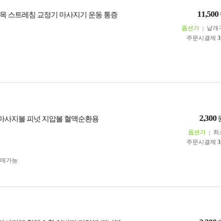
11,500
목 스트레칭 교정기 마사지기 운동 통증
옵션가
낱개
주문시결제
3
2,300
 마사지볼 피넛 지압볼 혈액순환용
옵션가
최
주문시결제
3
구매가능