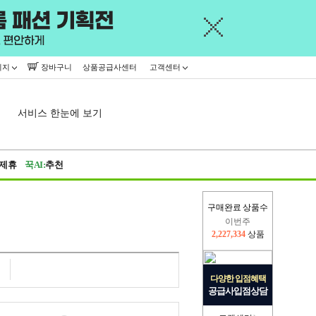
이지
장바구니
상품공급사센터
고객센터
서비스 한눈에 보기
제휴
꾹AI:
추천
구매완료 상품수
이번주
2,227,334
상품
지난주
2,326,527
상품
다양한 입점혜택
공급사입점상담