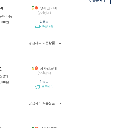
공유하기
상사맨도매
원
(podojus)
구매가능
1
등급
,000
원
빠른배송
공급사의
다른상품
상사맨도매
원
(podojus)
소
3
개
1
등급
,000
원
빠른배송
공급사의
다른상품