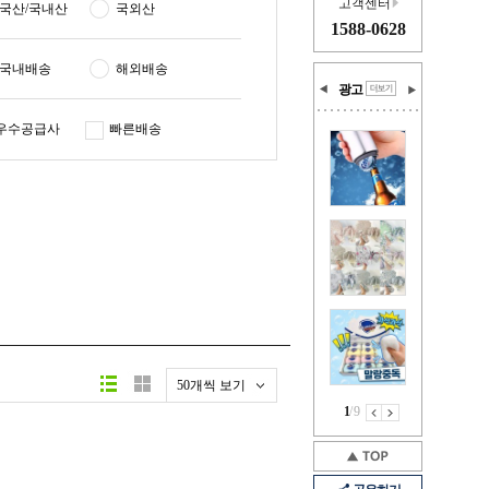
고객센터
국산/국내산
국외산
1588-0628
국내배송
해외배송
광고
우수공급사
빠른배송
50개씩 보기
1
/
9