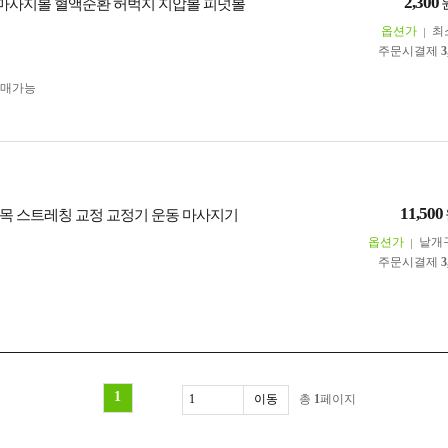
2,300
 마사지볼 혈액순환 허벅지 지압볼 피넛볼
옵션가
최
주문시결제
3
구매가능
11,500
목 스트레칭 교정 교정기 운동 마사지기
옵션가
낱개
주문시결제
3
1
총
1
페이지