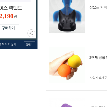
장요근 거북
2,190
원
창 보이지않기
창닫기
2구 땅콩형
사업자 낱개