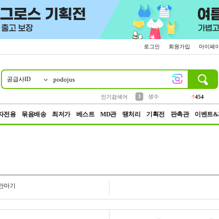
로그인
회원가입
마이페
공급사ID
10
1
2
5
6
7
8
9
파우치
케이스
벨트
실리콘
양말
모자
양산
여성패션
395
555
12
12
1
1
5
3
3
생수
인기검색어
454
4
등산
152
자전용
묶음배송
최저가
베스트
MD관
땡처리
기획전
판촉관
이벤트&
안마기