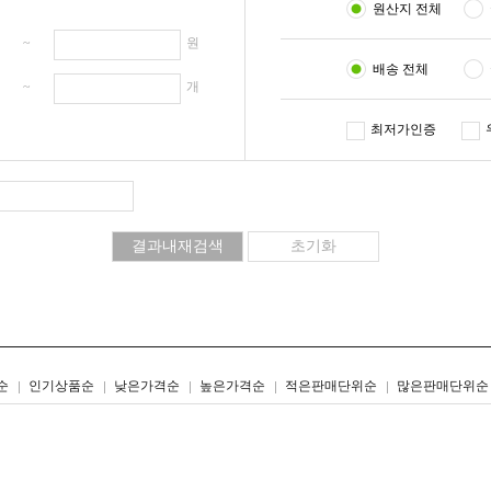
원산지 전체
원 ~
원
배송 전체
개 ~
개
최저가인증
리스트형
갤러리형
순
인기상품순
낮은가격순
높은가격순
적은판매단위순
많은판매단위순