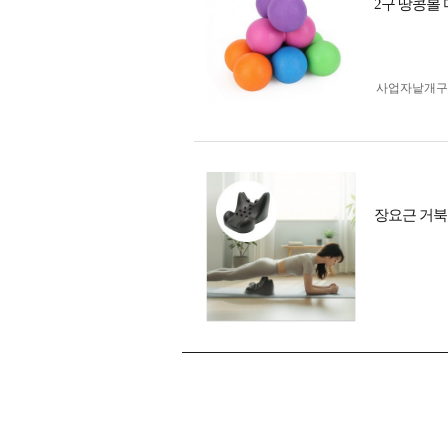
2구 땅콩볼
사업자 낱개
장요근 거북