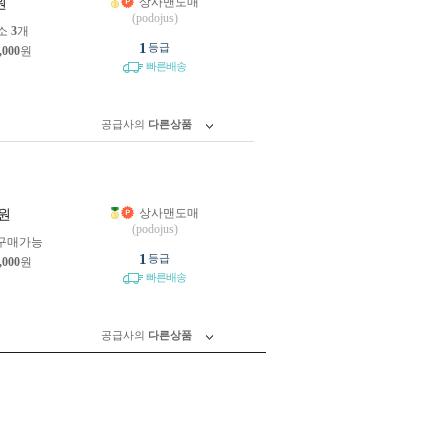
상사맨도매
원
(podojus)
소
3
개
1
등급
,000
원
빠른배송
공급사의
다른상품
상사맨도매
원
(podojus)
구매가능
1
등급
,000
원
빠른배송
공급사의
다른상품