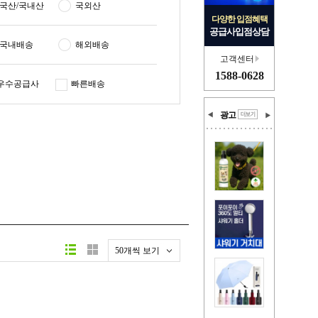
국산/국내산
국외산
다양한 입점혜택
공급사입점상담
국내배송
해외배송
고객센터
1588-0628
우수공급사
빠른배송
광고
50개씩 보기