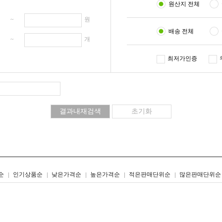
원산지 전체
원 ~
원
배송 전체
개 ~
개
최저가인증
리스트형
갤러리형
순
인기상품순
낮은가격순
높은가격순
적은판매단위순
많은판매단위순