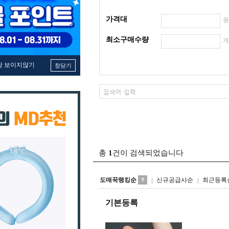
가격대
최소구매수량
창 보이지않기
창닫기
총
1
건이 검색되었습니다
도매꾹랭킹순
신규공급사순
최근등록
기본등록