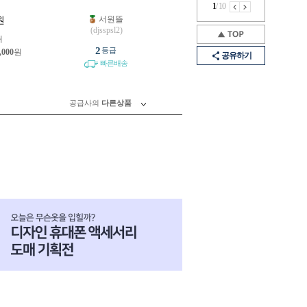
1
/
10
서원뜰
원
(djsspsl2)
개
2
등급
,000
원
공유하기
빠른배송
공급사의
다른상품