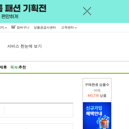
이지
장바구니
상품공급사센터
고객센터
서비스 한눈에 보기
제휴
꾹AI:
추천
구매완료 상품수
어제
445,716
상품
오늘(현재)
218,275
상품