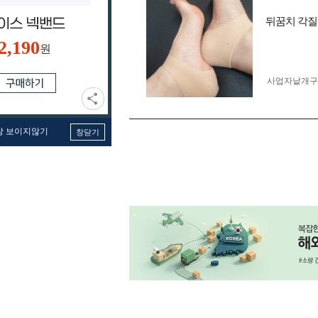
뒤꿈치 각질
2,190
원
사업자 낱개
창 보이지않기
창닫기