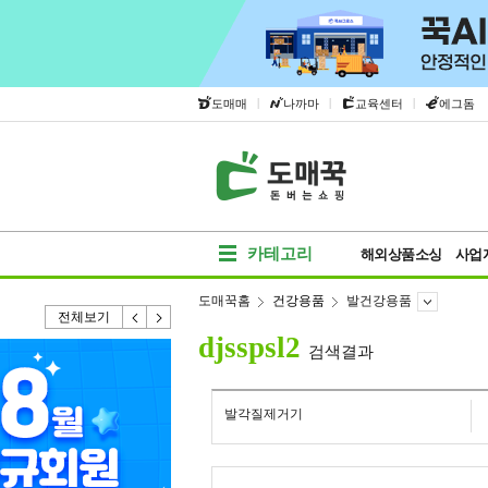
|
|
|
도매매
나까마
교육센터
에그돔
카테고리
해외상품소싱
사업
도매꾹홈
건강용품
발건강용품
전체보기
djsspsl2
검색결과
발각질제거기