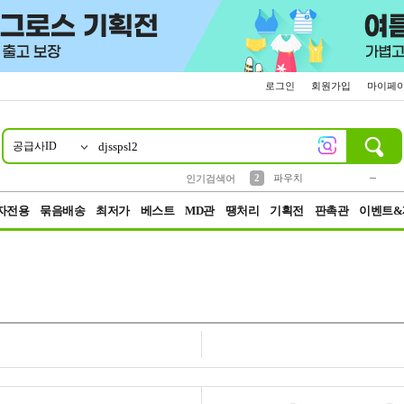
로그인
회원가입
마이페
공급사ID
10
1
4
5
6
7
8
9
키링
미니
말랑이
선풍기
가방
양말
짱구
텀블러
23
2
1
1
7
3
2
파우치
인기검색어
3
모자
자전용
묶음배송
최저가
베스트
MD관
땡처리
기획전
판촉관
이벤트&