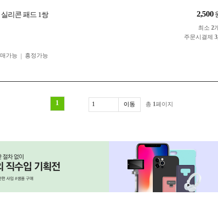
2,500
 실리콘 패드 1쌍
최소
2
주문시결제
3
구매가능
흥정가능
1
총
1
페이지