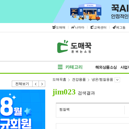
|
|
|
도매매
나까마
교육센터
에그돔
카테고리
해외상품소싱
사업
도매꾹홈
건강용품
냉온/찜질용품
전체보기
jim023
검색결과
찜질팩