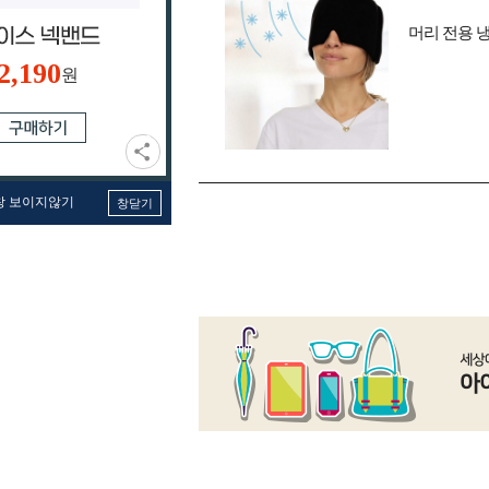
머리 전용 
2,190
원
창 보이지않기
창닫기