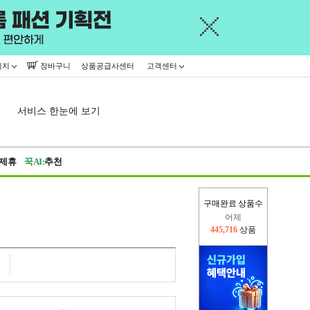
이지
장바구니
상품공급사센터
고객센터
서비스 한눈에 보기
제휴
꾹AI:
추천
구매완료 상품수
어제
445,716
상품
오늘(현재)
76,371
상품