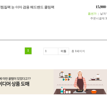
15,900
냉찜질팩 눈 이마 겸용 헤드밴드 쿨링팩
옵션가
낱개
주문시결제
3
1
총
1
페이지