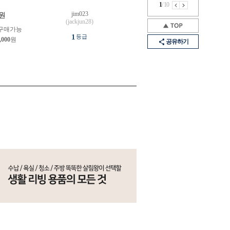
1
/
10
jim023
원
(jackjun28)
구매가능
1
등급
,000
원
공유하기