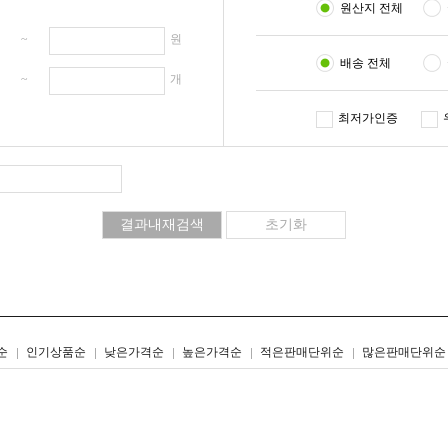
원산지 전체
원 ~
원
배송 전체
개 ~
개
최저가인증
리스트형
갤러리형
순
인기상품순
낮은가격순
높은가격순
적은판매단위순
많은판매단위순