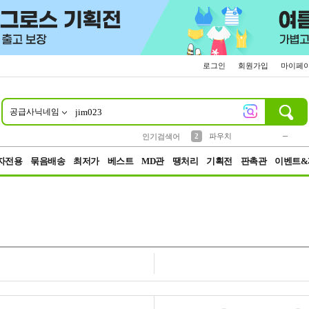
로그인
회원가입
마이페
공급사닉네임
10
1
4
5
6
7
8
9
키링
미니
말랑이
선풍기
가방
양말
짱구
텀블러
23
2
1
1
7
3
2
파우치
인기검색어
3
모자
자전용
묶음배송
최저가
베스트
MD관
땡처리
기획전
판촉관
이벤트&