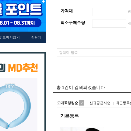
가격대
최소구매수량
창 보이지않기
창닫기
총
1
건이 검색되었습니다
도매꾹랭킹순
신규공급사순
최근등록
기본등록