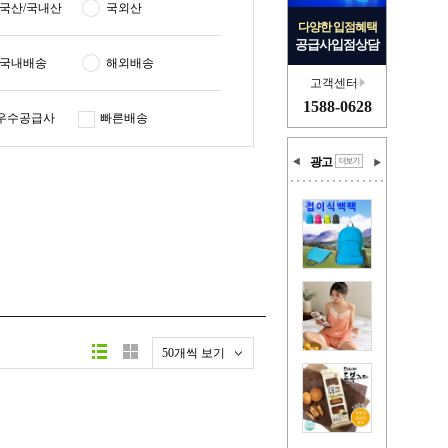
국산/국내산
국외산
다양한 입점혜택
공급사입점상담
국내배송
해외배송
고객센터
1588-0628
우수공급사
빠른배송
광고
50개씩 보기