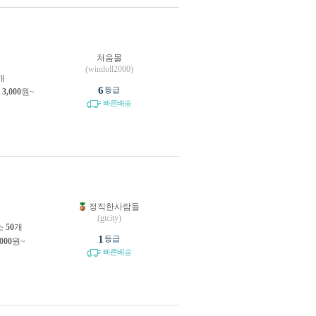
처음몰
원
(windoll2000)
개
6
등급
제
3,000
원~
빠른배송
정직한사람들
원
(gtcity)
소
50
개
1
등급
,000
원~
빠른배송