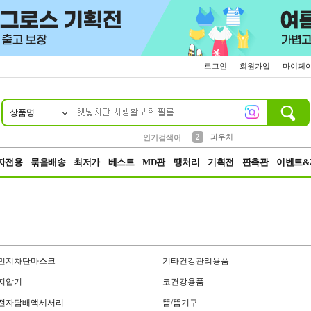
로그인
회원가입
마이페
상품명
10
1
4
5
6
7
8
9
키링
미니
말랑이
선풍기
가방
양말
짱구
텀블러
23
2
1
1
7
3
2
파우치
인기검색어
3
모자
자전용
묶음배송
최저가
베스트
MD관
땡처리
기획전
판촉관
이벤트&
먼지차단마스크
기타건강관리용품
지압기
코건강용품
전자담배액세서리
뜸/뜸기구