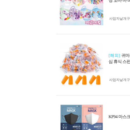
장 꼬마 마
사업자 낱개
[해외]
귀마
심 휴식 스
사업자 낱개
KF94 마스