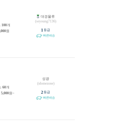
대경물류
원
(seyoung7136)
소
100
개
1
등급
,000
원
빠른배송
성광
원
(idomezone)
소
60
개
2
등급
제
5,000
원~
빠른배송