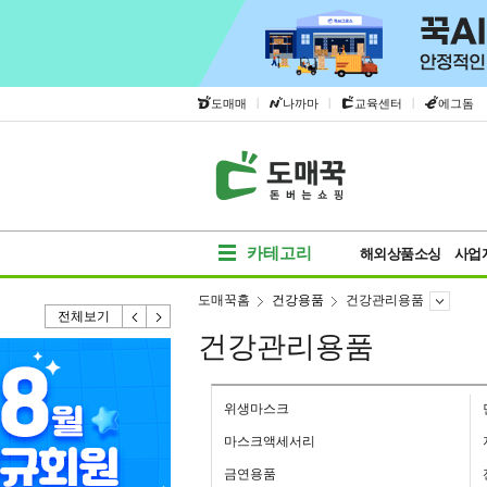
|
|
|
도매매
나까마
교육센터
에그돔
카테고리
해외상품소싱
사업
도매꾹홈
건강용품
건강관리용품
전체보기
건강관리용품
위생마스크
마스크액세서리
금연용품