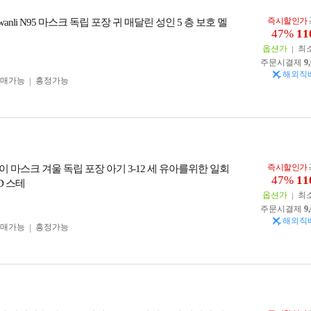
즉시할인가
nwanli N95 마스크 독립 포장 귀 매달린 성인 5 층 보호 멜
47%
11
옵션가
최
주문시결제
9
해외직
구매가능
흥정가능
즉시할인가
이 마스크 겨울 독립 포장 아기 3-12 세 유아를위한 일회
47%
11
D 스테
옵션가
최
주문시결제
9
해외직
구매가능
흥정가능