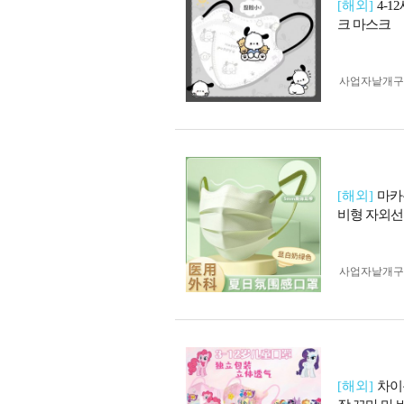
[해외]
4-
크 마스크
사업자 낱개
[해외]
마카
비형 자외선
사업자 낱개
[해외]
차이