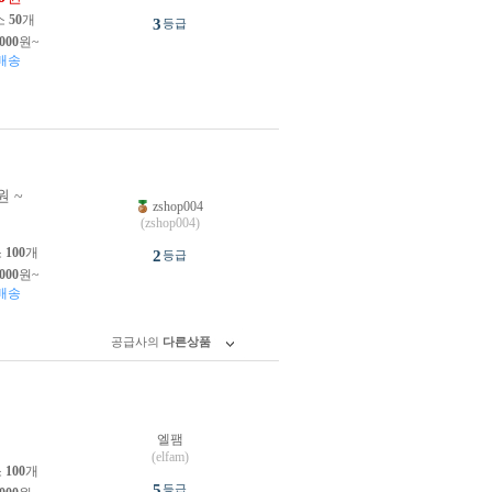
소
50
개
3
등급
,000
원~
배송
원 ~
zshop004
원
(zshop004)
소
100
개
2
등급
,000
원~
배송
공급사의
다른상품
엘팸
원
(elfam)
소
100
개
5
등급