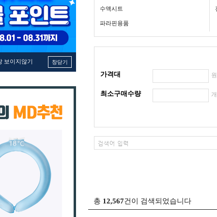
수액시트
파라핀용품
창 보이지않기
창닫기
가격대
최소구매수량
총
12,567
건이 검색되었습니다