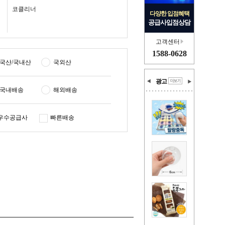
코클리너
다양한 입점혜택
공급사입점상담
고객센터
1588-0628
국산/국내산
국외산
광고
국내배송
해외배송
우수공급사
빠른배송