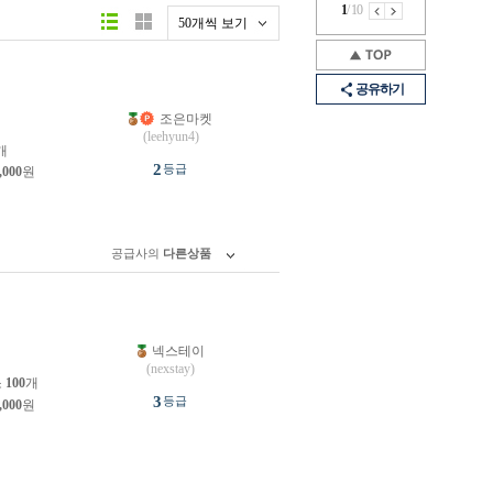
1
/
10
50개씩 보기
공유하기
조은마켓
원
(leehyun4)
개
2
등급
,000
원
공급사의
다른상품
넥스테이
원
(nexstay)
소
100
개
3
등급
,000
원