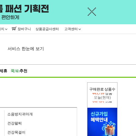
이지
장바구니
상품공급사센터
고객센터
서비스 한눈에 보기
제휴
꾹AI:
추천
구매완료 상품수
오늘(현재)
375,253
상품
어제
445,716
상품
소음방지귀마개
건강팔찌
건강목걸이