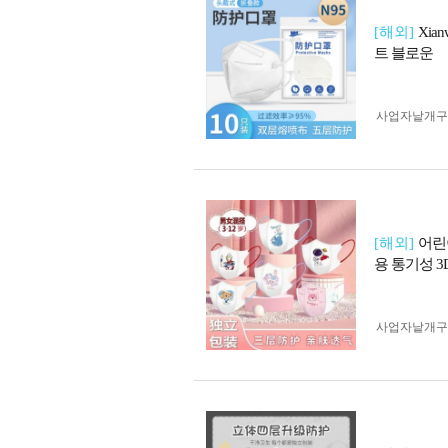
[해외]
Xia
트 블로운
사업자 낱개
[해외]
어린
용 통기성 3
사업자 낱개