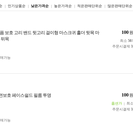
리스트형
갤러리형
순
인기상품순
낮은가격순
높은가격순
적은판매단위순
많은판매단위순
100
픔 보호 고리 밴드 뒷고리 걸이형 마스크귀 홀더 뒷목 마
 뒤목
최소
50
주문시결제
3
구매가능
100
안면보호 페이스쉴드 필름 투명
옵션가
최
주문시결제
3
구매가능