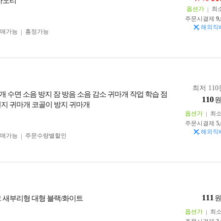
 바오리
옵션가
최
주문시결제
9
해외직
구매가능
흥정가능
최저 110
개 수면 소음 방지 잠 방음 소음 감소 귀마개 작업 학습 점
110
펀지 귀마개 코골이 방지 귀마개
옵션가
최
주문시결제
5
해외직
구매가능
주문수량별할인
111
크 새부리형 대형 블랙/화이트
옵션가
최