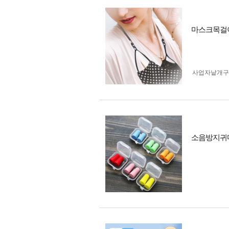
마스크목걸
사업자 낱개
소음방지귀마