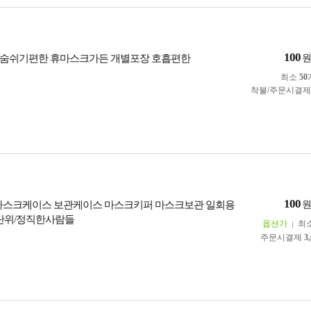
100
 숨쉬기편한 휴마스크가든 개별포장 호흡편한
최소
50
착불/주문시결
100
마스크케이스 보관케이스 마스크키퍼 마스크보관 일회용
단위/정직한사람들
옵션가
최
주문시결제
3