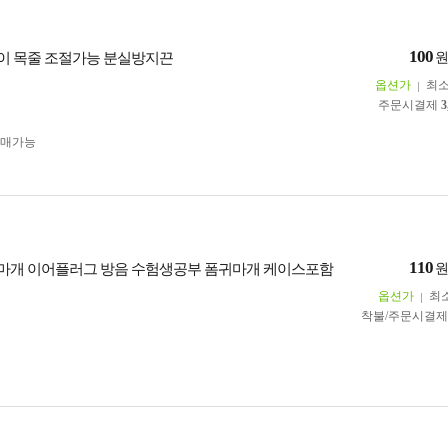
100
이 목줄 조절가능 분실방지끈
옵션가
최
주문시결제
3
구매가능
110
개 이어플러그 방음 수험생공부 폼귀마개 케이스포함
옵션가
최
착불/주문시결