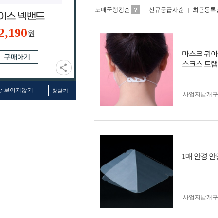
도매꾹랭킹순
신규공급사순
최근등록
2,190
원
마스크 귀아
스크스 트랩
창 보이지않기
창닫기
사업자 낱개
1매 안경 
사업자 낱개