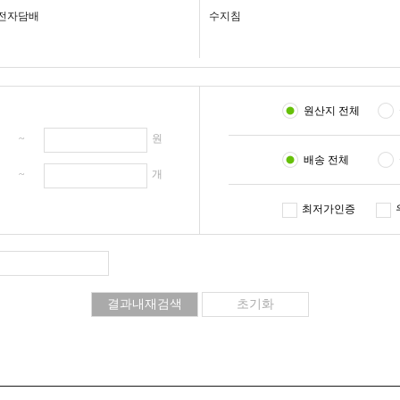
전자담배
수지침
원산지 전체
원 ~
원
배송 전체
개 ~
개
최저가인증