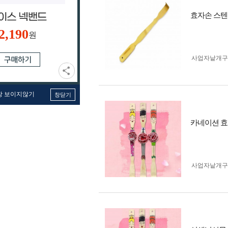
효자손 스텐
2,190
원
사업자 낱개
창 보이지않기
창닫기
카네이션 효
사업자 낱개