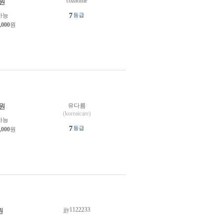
cozhome
원
7
가능
등급
,000
원
유다름
원
(koreaicare)
가능
7
등급
,000
원
jjy1122233
원