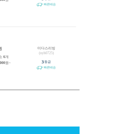
빠른배송
미다스리빙
원
(nyh0725)
소
6
개
3
등급
,000
원~
빠른배송