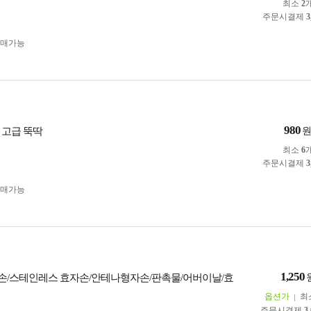
최소
2
주문시결제
3
구매가능
980
 고급 뚝딱
최소
6
주문시결제
3
구매가능
1,250
/스테인레스 효자손/안테나형자손/판촉물/어버이날/효
옵션가
최
주문시결제
3