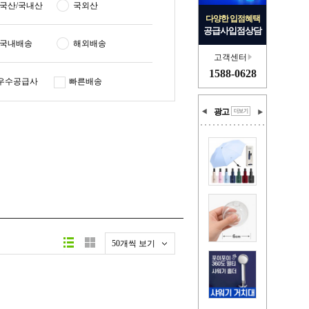
국산/국내산
국외산
다양한 입점혜택
공급사입점상담
국내배송
해외배송
고객센터
1588-0628
우수공급사
빠른배송
광고
50개씩 보기