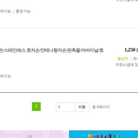
구매가능
흥정가능
1,250
/스테인레스 효자손/안테나형자손/판촉물/어버이날/효
옵션가
최
주문시결제
3
구매가능
1
총
1
페이지