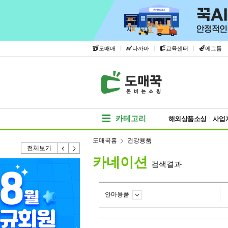
|
|
|
도매매
나까마
교육센터
에그돔
카테고리
해외상품소싱
사업
도매꾹홈
건강용품
전체보기
카네이션
검색결과
안마용품