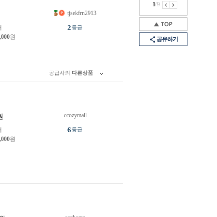
1
/
9
tjsekfrn2913
원
2
개
등급
,000
원
공유하기
공급사의
다른상품
ccozymall
원
6
개
등급
,000
원