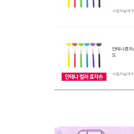
사업자 낱개
안테나효자손
도
사업자 낱개