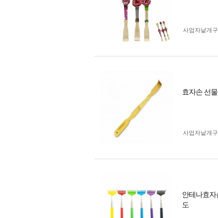
사업자 낱개
효자손 선물
사업자 낱개
안테나효자손
도