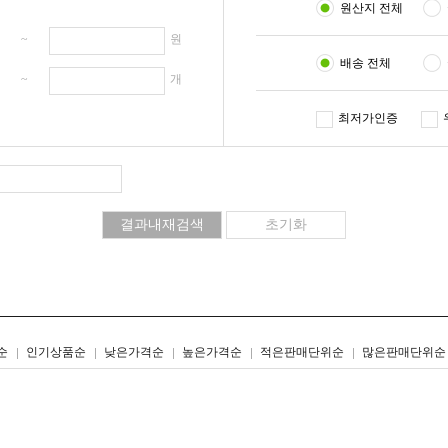
원산지 전체
원 ~
원
배송 전체
개 ~
개
최저가인증
리스트형
갤러리형
순
인기상품순
낮은가격순
높은가격순
적은판매단위순
많은판매단위순