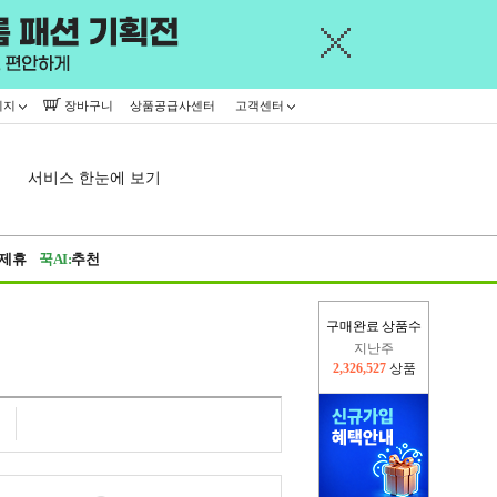
이지
장바구니
상품공급사센터
고객센터
서비스 한눈에 보기
제휴
꾹AI:
추천
구매완료 상품수
지난주
2,326,527
상품
이번주
2,290,843
상품