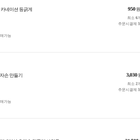
950
 카네이션 등긁게
최소
6
주문시결제
3
구매가능
3,030
자손 만들기
최소
2
주문시결제
3
구매가능