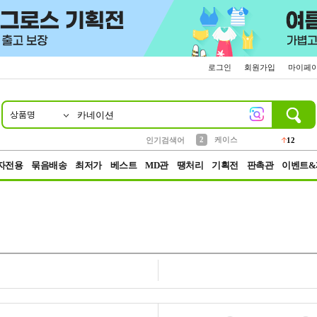
로그인
회원가입
마이페
상품명
10
1
4
5
6
7
8
9
파우치
등산
벨트
실리콘
양말
모자
양산
여성패션
152
395
555
12
1
1
5
3
2
케이스
인기검색어
12
3
생수
454
자전용
묶음배송
최저가
베스트
MD관
땡처리
기획전
판촉관
이벤트&