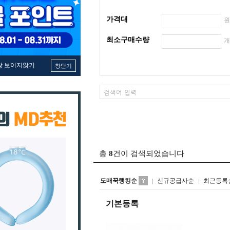
가격대
최소구매수량
창 보이지않기
창닫기
총
8
건이 검색되었습니다
도매꾹랭킹순
신규공급사순
최근등록
기본등록