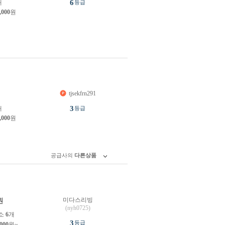
6
개
등급
,000
원
tjsekfrn291
원
3
개
등급
,000
원
공급사의
다른상품
미다스리빙
원
(nyh0725)
소
6
개
3
등급
,000
원~