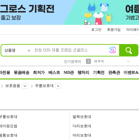
로그인
회원가입
마이페
상품명
10
1
4
5
6
7
8
9
키링
미니
말랑이
선풍기
가방
양말
짱구
텀블러
23
2
1
1
7
3
2
파우치
인기검색어
3
모자
자전용
묶음배송
최저가
베스트
MD관
땡처리
기획전
판촉관
이벤트&
보호용품
무릎보호대
무릎보호대
발목보호대
테이핑요법
다리보호대
몸통보호대
머리보호대