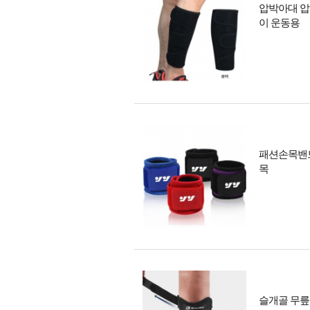
압박아대 압
이 운동용
패션손목밴드
목
슬개골 무릎 