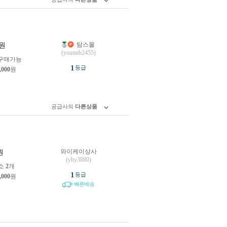
탐스몰
원
(younnb2455)
구매가능
1
등급
,000
원
공급사의
다른상품
와이케이상사
원
(yhy3880)
소
2
개
1
등급
,000
원
빠른배송