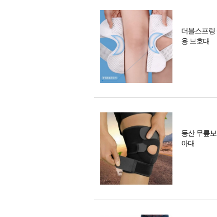
더블스프링 
용 보호대
등산 무릎보
아대