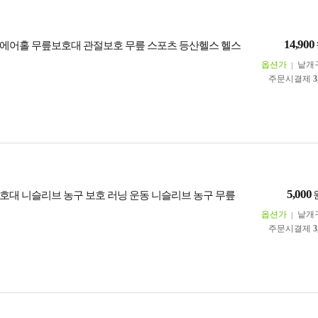
14,900
에어홀 무릎보호대 관절보호 무릎 스포츠 등산헬스 헬스
옵션가
낱개
주문시결제
3
5,000
호대 니슬리브 농구 보호 러닝 운동 니슬리브 농구 무릎
옵션가
낱개
주문시결제
3