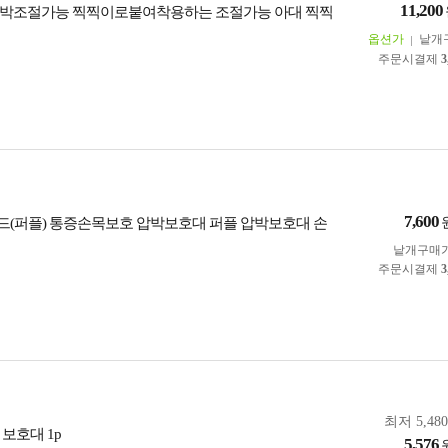
11,200
박조절가능 찍찍이로붙여착용하는 조절가능 아대 찍찍
옵션가
낱개
주문시결제
3
7,600
(퍼플) 통증손목보호 압박보호대 퍼플 압박보호대 손
낱개구매
주문시결제
3
최저 5,48
보호대 1p
5,576