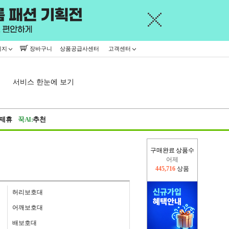
이지
장바구니
상품공급사센터
고객센터
서비스 한눈에 보기
제휴
꾹AI:
추천
구매완료 상품수
오늘(현재)
378,168
상품
어제
445,716
상품
허리보호대
어깨보호대
배보호대