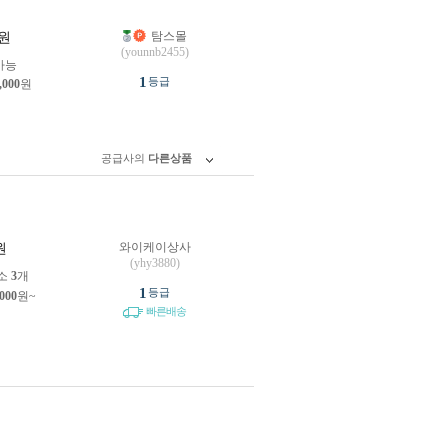
탐스몰
원
(younnb2455)
가능
1
등급
,000
원
공급사의
다른상품
와이케이상사
원
(yhy3880)
소
3
개
1
등급
,000
원~
빠른배송