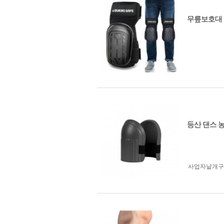
무릎보호대 
등산 댄스 
사업자 낱개