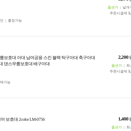
옵션가
낱개
주문시결제
3
인
흥정가능
2,200
릎보호대 아대 남여공용 스킨 블랙 탁구아대 축구아대
대 댄스무릎보호대 배구아대
옵션가
최
주문시결제
3
구매가능
1,400
 보호대 2color LM-0756
옵션가
최