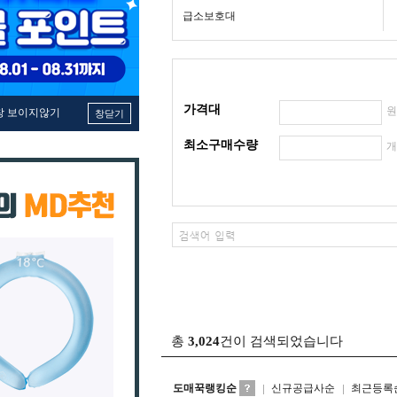
급소보호대
가격대
창 보이지않기
창닫기
최소구매수량
총
3,024
건이 검색되었습니다
도매꾹랭킹순
신규공급사순
최근등록