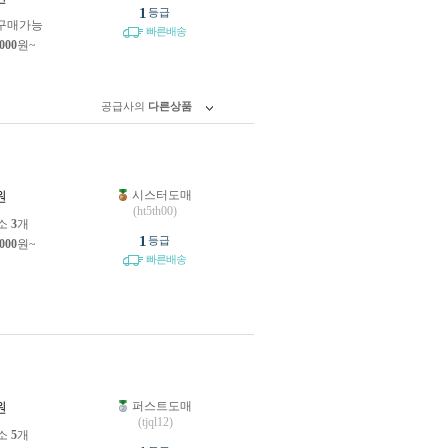
1
등급
구매가능
빠른배송
,000
원~
공급사의
다른상품
시스터도매
원
(ht5th00)
소
3
개
1
등급
,000
원~
빠른배송
퍼스트도매
원
(tjql12)
소
5
개