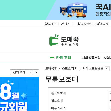
|
|
|
도매매
나까마
교육센터
에그돔
카테고리
해외상품소싱
사업
도매꾹홈
스포츠/레저
기타스포츠용품
전체보기
무릎보호대
손목보호대
팔보호대
마우스피스