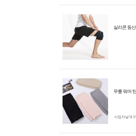
실리콘 등산
무릎 워머 
사업자 낱개