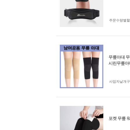
주문수량별할
무릎아대 무
시린무릎아
사업자 낱개
포켓 무릎 워머