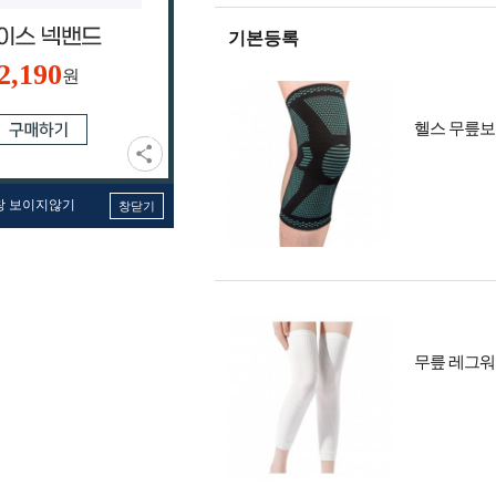
기본등록
2,190
원
헬스 무릎보
창 보이지않기
창닫기
무릎 레그워