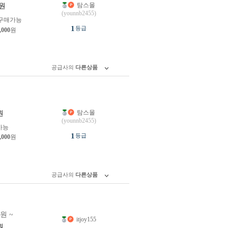
탐스몰
원
(younnb2455)
구매가능
1
등급
,000
원
공급사의
다른상품
탐스몰
원
(younnb2455)
가능
1
등급
,000
원
공급사의
다른상품
0원 ~
itjoy155
원