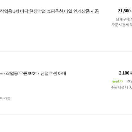
21,500
작업용 1쌍 바닥 현장작업 쇼핑추천 타일 인기상품 시공
낱개구매
주문시결제
3
2,100
농사 작업용 무릎보호대 관절쿠션 아대
옵션가
최
주문시결제
3
구매가능