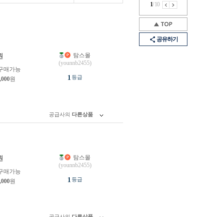
1
/
10
공유하기
탐스몰
원
(younnb2455)
구매가능
1
등급
,000
원
공급사의
다른상품
탐스몰
원
(younnb2455)
구매가능
1
등급
,000
원
공급사의
다른상품