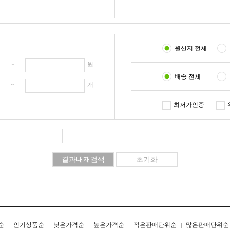
원산지 전체
원 ~
원
배송 전체
개 ~
개
최저가인증
리스트형
갤러리형
순
인기상품순
낮은가격순
높은가격순
적은판매단위순
많은판매단위순