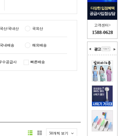
다양한 입점혜택
공급사입점상담
고객센터
국산/국내산
국외산
1588-0628
국내배송
해외배송
광고
우수공급사
빠른배송
50개씩 보기