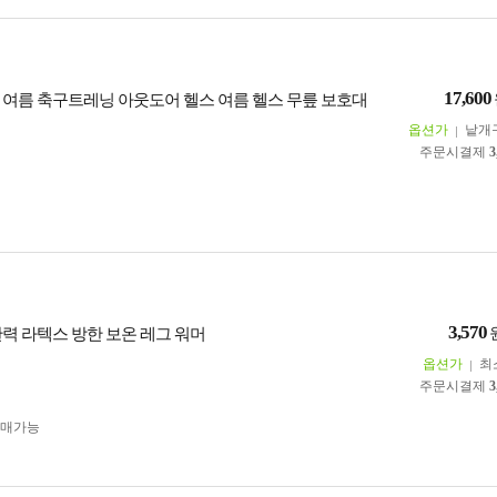
17,600
 여름 축구트레닝 아웃도어 헬스 여름 헬스 무릎 보호대
옵션가
낱개
주문시결제
3
3,570
탄력 라텍스 방한 보온 레그 워머
옵션가
최
주문시결제
3
구매가능