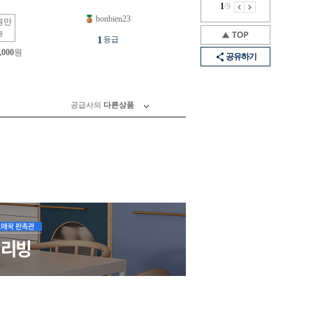
1
/
9
bonbien23
원만
능
1
등급
,000
원
공유하기
공급사의
다른상품