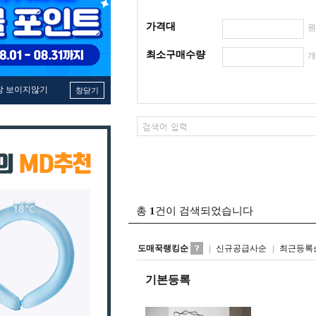
가격대
최소구매수량
창 보이지않기
창닫기
총
1
건이 검색되었습니다
도매꾹랭킹순
신규공급사순
최근등록
기본등록