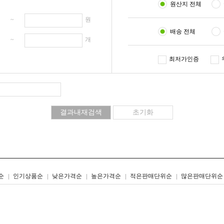
원산지 전체
원 ~
원
배송 전체
개 ~
개
최저가인증
리스트형
갤러리형
순
인기상품순
낮은가격순
높은가격순
적은판매단위순
많은판매단위순