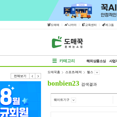
|
|
|
도매매
나까마
교육센터
에그돔
카테고리
해외상품소싱
사업
도매꾹홈
스포츠/레저
헬스
전체보기
bonbien23
검색결과
웨이트기구