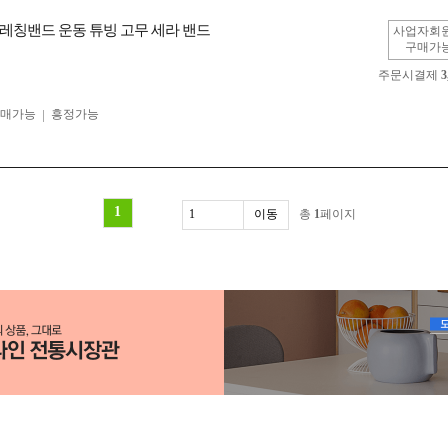
레칭밴드 운동 튜빙 고무 세라 밴드
사업자회
구매가
주문시결제
3
구매가능
흥정가능
1
총
1
페이지