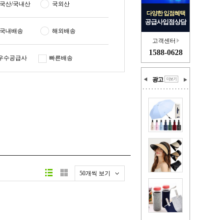
국산/국내산
국외산
다양한 입점혜택
공급사입점상담
국내배송
해외배송
고객센터
1588-0628
우수공급사
빠른배송
광고
50개씩 보기