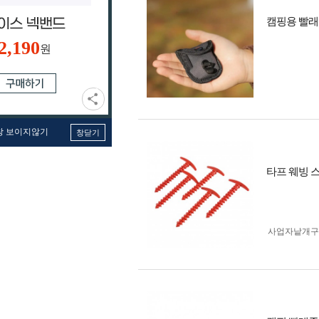
캠핑용 빨래
2,190
원
창 보이지않기
창닫기
타프 웨빙 
사업자 낱개