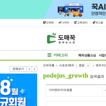
|
|
|
도매매
나까마
교육센터
에그돔
카테고리
해외상품소싱
사업
도매꾹홈
스포츠/레저
캠핑
텐트/타
전체보기
podojus_growth
검색결과
기타텐트/타프용품