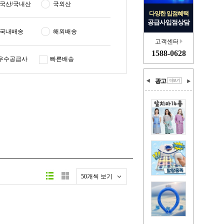
국산/국내산
국외산
다양한 입점혜택
공급사입점상담
국내배송
해외배송
고객센터
1588-0628
우수공급사
빠른배송
광고
50개씩 보기