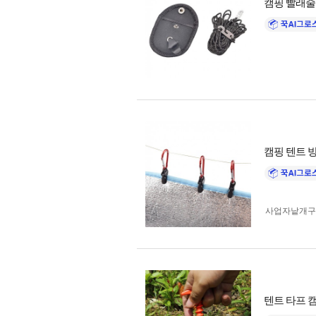
캠핑 빨래줄
캠핑 텐트 방
사업자 낱개
텐트 타프 캠