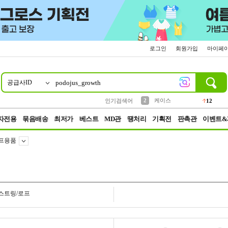
로그인
회원가입
마이페
공급사ID
10
1
4
5
6
7
8
9
파우치
등산
벨트
실리콘
양말
모자
양산
여성패션
152
395
555
12
1
1
5
3
2
케이스
인기검색어
12
3
생수
454
자전용
묶음배송
최저가
베스트
MD관
땡처리
기획전
판촉관
이벤트&
프용품
스트링/로프