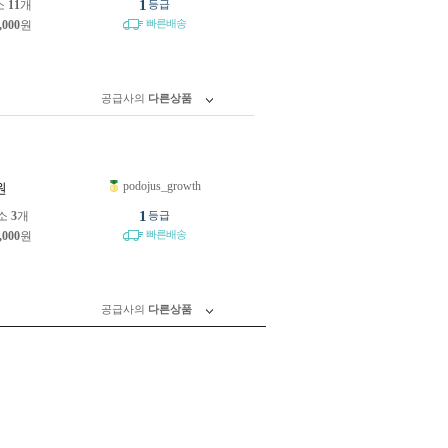
1
소
11
개
등급
빠른배송
,000
원
공급사의
다른상품
podojus_growth
원
1
소
3
개
등급
빠른배송
,000
원
공급사의
다른상품