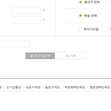
원산지 전체
원 ~
원
배송 전체
개 ~
개
최저가인증
리스트형
갤러리형
순
인기상품순
낮은가격순
높은가격순
적은판매단위순
많은판매단위순