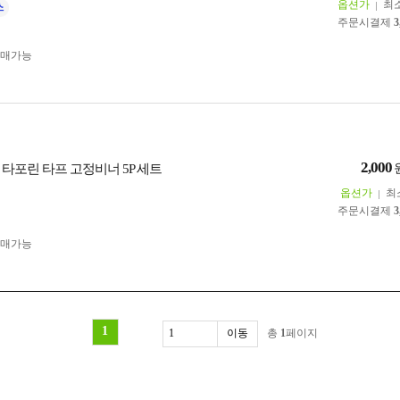
옵션가
최
주문시결제
3
구매가능
2,000
 타포린 타프 고정비너 5P 세트
옵션가
최
주문시결제
3
구매가능
1
총
1
페이지