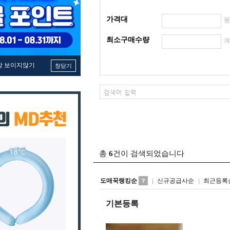
가격대
최소구매수량
창 보이지않기
창닫기
총
6
건이 검색되었습니다
도매꾹랭킹순
신규공급사순
최근등록
기본등록