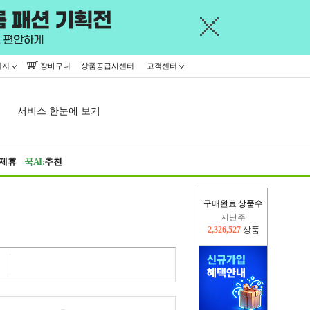
이지
장바구니
상품공급사센터
고객센터
서비스 한눈에 보기
제휴
꾹AI:
추천
구매완료 상품수
지난주
2,326,527
상품
이번주
2,228,611
상품