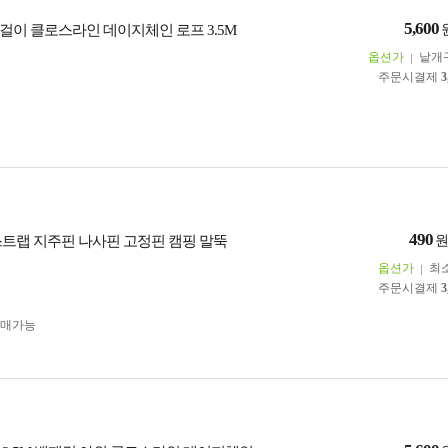
5,600
걸이 클로스라인 데이지체인 로프 3.5M
옵션가
낱개
주문시결제
3
490
스트랩 지주핀 나사핀 고정핀 캠핑 말뚝
옵션가
최
주문시결제
3
구매가능