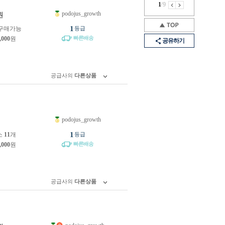
1
/
9
podojus_growth
원
1
구매가능
등급
빠른배송
,000
원
공유하기
공급사의
다른상품
podojus_growth
원
1
소
11
개
등급
빠른배송
,000
원
공급사의
다른상품