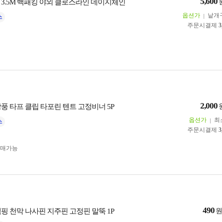
5,600
 3.5M 백패킹 야외 클로스라인 데이지체인
옵션가
낱개
주문시결제
3
2,000
풍 타프 클립 타포린 텐트 고정비너 5P
옵션가
최
주문시결제
3
구매가능
490
핑 천막 나사핀 지주핀 고정핀 말뚝 1P