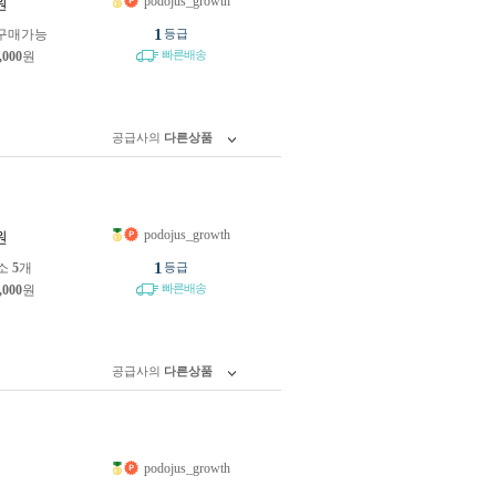
podojus_growth
원
1
구매가능
등급
빠른배송
,000
원
공급사의
다른상품
podojus_growth
원
1
소
5
개
등급
빠른배송
,000
원
공급사의
다른상품
podojus_growth
원