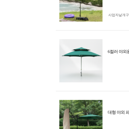
사업자 낱개
6컬러 야외용
대형 야외 