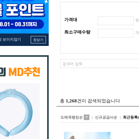
가격대
최소구매수량
창 보이지않기
창닫기
총
1,268
건이 검색되었습니다
도매꾹랭킹순
신규공급사순
최근등록