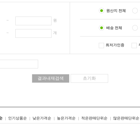
원산지 전체
원 ~
원
배송 전체
개 ~
개
최저가인증
리스트형
갤러리형
순
인기상품순
낮은가격순
높은가격순
적은판매단위순
많은판매단위순