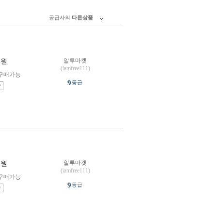
공급사의
다른상품
알루마켓
원
(iamfree111)
구매가능
9
등급
송
알루마켓
원
(iamfree111)
구매가능
9
등급
송