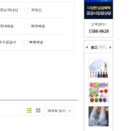
다양한 입점혜택
국산/국내산
국외산
공급사입점상담
고객센터
국내배송
해외배송
1588-0628
우수공급사
빠른배송
광고
50개씩 보기