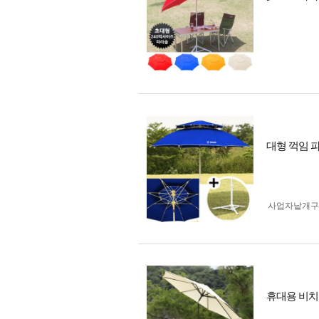
대형 꺽임 
사업자 낱개
휴대용 비치 