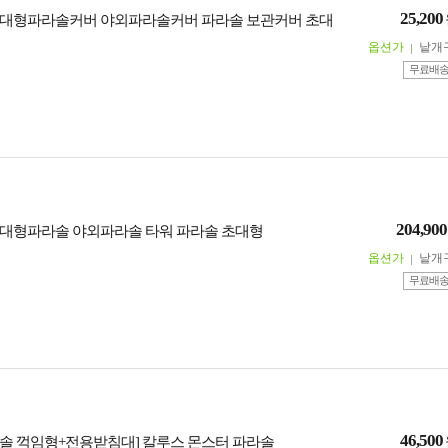
25,200
대형파라솔커버 야외파라솔커버 파라솔 보관커버 초대
옵션가
낱개
무료배
204,900
대형파라솔 야외파라솔 타워 파라솔 초대형
옵션가
낱개
무료배
46,500
파라솔 꺽임형+전용받침대] 칼루스 몬스터 파라솔