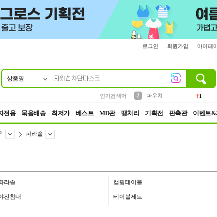
로그인
회원가입
마이페
상품명
10
1
4
5
6
7
8
9
키링
선풍기
말랑이
키캡
텀블러
가방
양말
양산
1
1
5
2
2
2
파우치
인기검색어
1
3
모자
2
자전용
묶음배송
최저가
베스트
MD관
땡처리
기획전
판촉관
이벤트&
구
파라솔
파라솔
캠핑테이블
야전침대
테이블세트