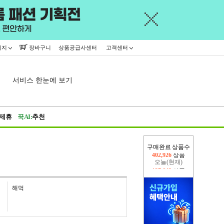
이지
장바구니
상품공급사센터
고객센터
서비스 한눈에 보기
제휴
꾹AI:
추천
구매완료 상품수
오늘(현재)
137,643
상품
어제
402,926
상품
해먹