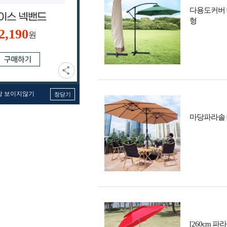
다용도커버 
형
2,190
원
창 보이지않기
창닫기
마당파라솔 
[260cm 