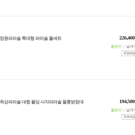
226,400
정원파라솔 특대형 파라솔 풀세트
옵션가
낱개
무료배
194,500
옥상파라솔 대형 폴딩 사각파라솔 물통받침대
옵션가
낱개
무료배