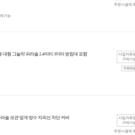
주문시결제
3
구매가능
 대형 그늘막 파라솔 2.4미터 3미터 받침대 포함
사업자회
구매가
무료배
파라솔 보관 덮개 방수 자외선 차단 커버
사업자회
구매가
주문시결제
3