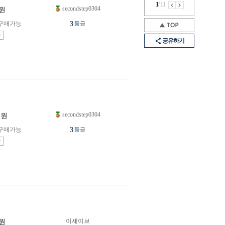
1
/
11
secondstep0304
원
3
구매가능
등급
송
공유하기
secondstep0304
원
3
구매가능
등급
송
이세이브
원