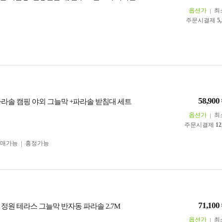
옵션가
최
주문시결제
5
58,900
파라솔 캠핑 야외 그늘막 +파라솔 받침대 세트
옵션가
최
주문시결제
12
구매가능
흥정가능
71,100
정원 테라스 그늘막 반자동 파라솔 2.7M
옵션가
최