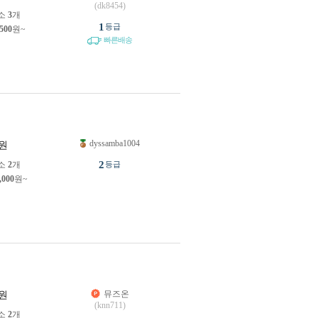
(dk8454)
소
3
개
1
등급
,500
원~
빠른배송
dyssamba1004
원
2
소
2
개
등급
,000
원~
뮤즈온
원
(knn711)
소
2
개