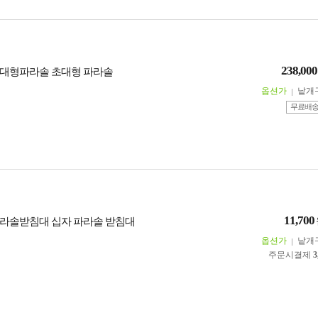
238,000
대형파라솔 초대형 파라솔
옵션가
낱개
무료배
11,700
라솔받침대 십자 파라솔 받침대
옵션가
낱개
주문시결제
3