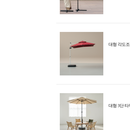
대형 각도조
대형 3단 