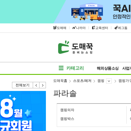
|
|
|
도매매
나까마
교육센터
에그돔
카테고리
해외상품소싱
사업
도매꾹홈
스포츠/레저
캠핑
캠핑가
전체보기
파라솔
캠핑의자
캠핑박스