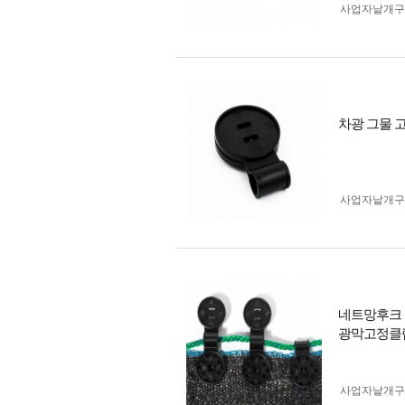
사업자 낱개
차광 그물 
사업자 낱개
네트망후크 
광막고정클
사업자 낱개