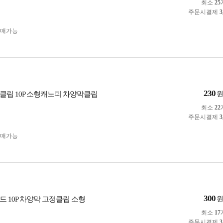
최소
25
주문시결제
3
구매가능
230
클립 10P 소형캐노피 차양막클립
최소
22
주문시결제
3
구매가능
300
드 10P 차양막 고정클립 소형
최소
17
주문시결제
3