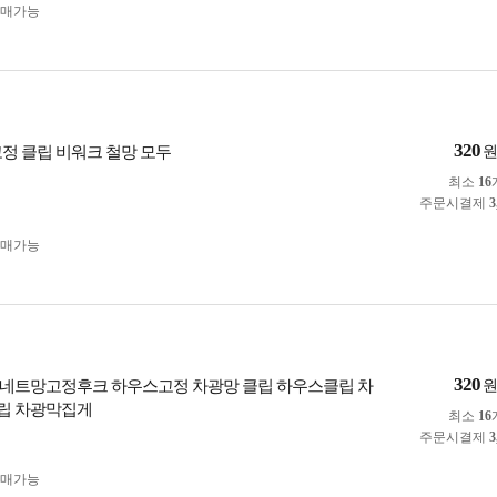
구매가능
320
고정 클립 비워크 철망 모두
최소
16
주문시결제
3
구매가능
320
네트망고정후크 하우스고정 차광망 클립 하우스클립 차
립 차광막집게
최소
16
주문시결제
3
구매가능