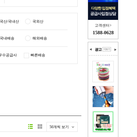
다양한 입점혜택
공급사입점상담
국산/국내산
국외산
고객센터
1588-0628
국내배송
해외배송
광고
우수공급사
빠른배송
50개씩 보기