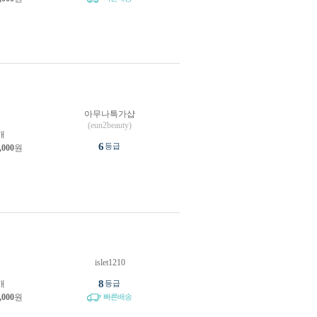
아무나특가샵
원
(eun2beauty)
개
6
등급
,000
원
islet1210
원
8
개
등급
,000
원
빠른배송