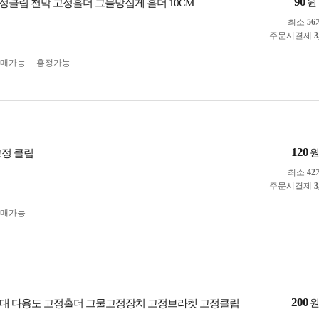
90
고정클립 천막 고정홀더 그물망집게 홀더 10CM
원
최소
56
주문시결제
3
구매가능
흥정가능
120
고정 클립
최소
42
주문시결제
3
구매가능
200
대 다용도 고정홀더 그물고정장치 고정브라켓 고정클립