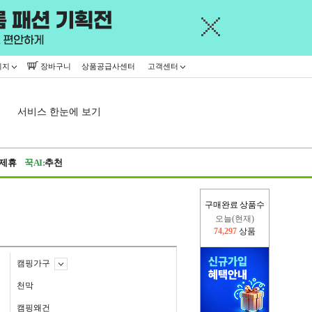
이지
장바구니
상품공급사센터
고객센터
서비스 한눈에 보기
제휴
꾹AI:
추천
구매완료 상품수
오늘(현재)
74,297
상품
어제
445,716
상품
캠핑가구
천막
캠핑왜건