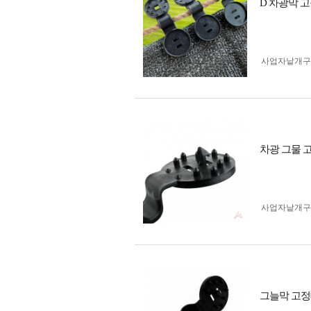
D 차광막 
사업자 낱개
차광 그물 
사업자 낱개
그늘막 고정