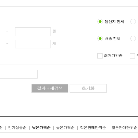
원산지 전체
원 ~
원
배송 전체
개 ~
개
최저가인증
리스트형
갤러리형
순
인기상품순
낮은가격순
높은가격순
적은판매단위순
많은판매단위순