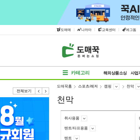
|
|
|
도매매
나까마
교육센터
에그돔
카테고리
해외상품소싱
사업
도매꾹홈
스포츠/레저
캠핑
천막
전체보기
천막
취사용품
텐트/타프용품
텐트