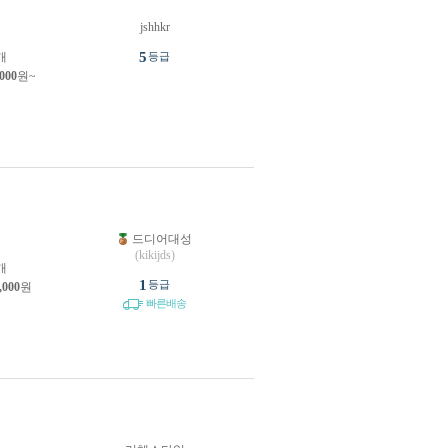
jshhkr
5
개
등급
,000
원~
드디어대성
(kikijds)
개
1
등급
,000
원
빠른배송