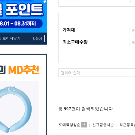
가격대
창 보이지않기
창닫기
최소구매수량
총
997
건이 검색되었습니다
도매꾹랭킹순
신규공급사순
최근등록