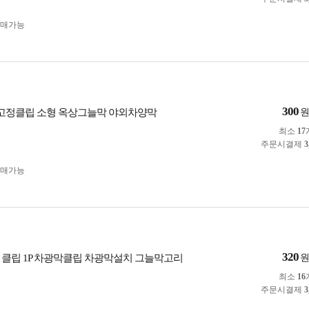
구매가능
300
막 고정클립 소형 옥상그늘막 야외차양막
최소
17
주문시결제
3
구매가능
320
 클립 1P 차광막클립 차광막설치 그늘막고리
최소
16
주문시결제
3