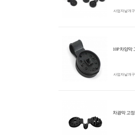
사업자 낱개
10P 차양
사업자 낱개
차광막 고정