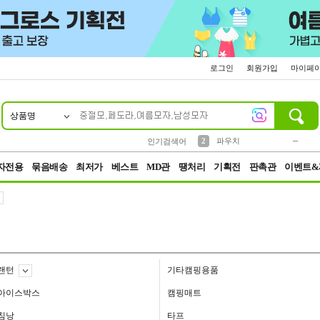
로그인
회원가입
마이페
상품명
10
1
4
5
6
7
8
9
키링
미니
말랑이
선풍기
가방
양말
짱구
텀블러
23
2
1
1
7
3
2
파우치
인기검색어
3
모자
자전용
묶음배송
최저가
베스트
MD관
땡처리
기획전
판촉관
이벤트&
랜턴
기타캠핑용품
아이스박스
캠핑매트
침낭
타프