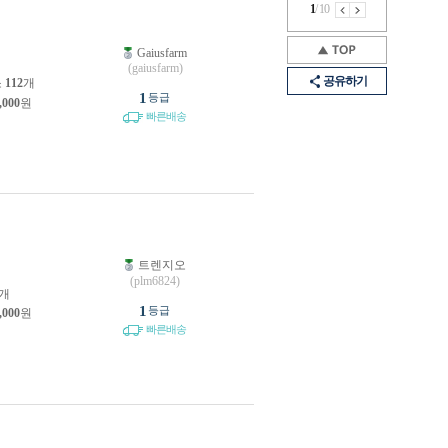
1
/
10
Gaiusfarm
(gaiusfarm)
공유하기
소
112
개
1
등급
,000
원
빠른배송
트렌지오
(plm6824)
개
1
등급
,000
원
빠른배송