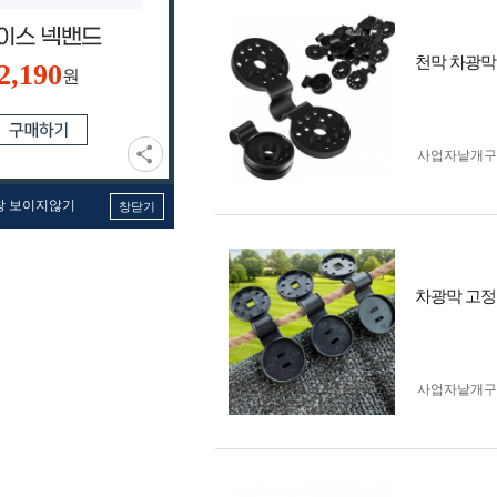
천막 차광막 
2,190
원
사업자 낱개
창 보이지않기
창닫기
차광막 고정
사업자 낱개