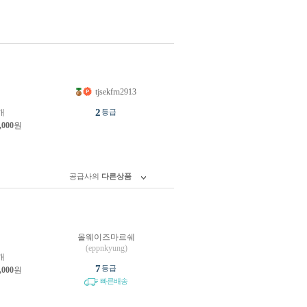
tjsekfrn2913
원
2
개
등급
,000
원
공급사의
다른상품
올웨이즈마르쉐
원
(eppnkyung)
개
7
등급
,000
원
빠른배송