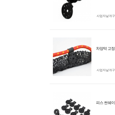
사업자 낱개
차양막 고정
사업자 낱개
피스 썬쉐이