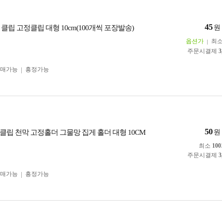
45
클립 고정클립 대형 10cm(100개씩 포장발송)
원
옵션가
최
주문시결제
3
구매가능
흥정가능
50
클립 천막 고정홀더 그물망 집게 홀더 대형 10CM
원
최소
100
주문시결제
3
구매가능
흥정가능