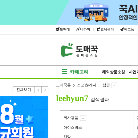
|
|
|
도매매
나까마
교육센터
에그돔
카테고리
해외상품소싱
사업
도매꾹홈
스포츠/레저
캠핑
전체보기
leehyun7
검색결과
취사용품
아이스박스
천막