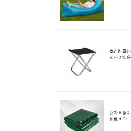
초경량 폴딩
의자 야외용
천막 화물차
텐트 바닥