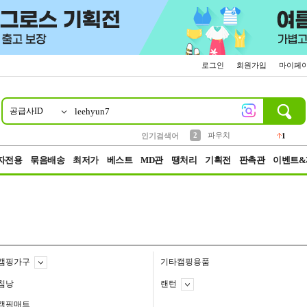
로그인
회원가입
마이페
공급사ID
10
1
4
5
6
7
8
9
키링
선풍기
말랑이
키캡
텀블러
가방
양말
양산
1
1
5
2
2
2
파우치
인기검색어
1
3
모자
2
자전용
묶음배송
최저가
베스트
MD관
땡처리
기획전
판촉관
이벤트&
캠핑가구
기타캠핑용품
침낭
랜턴
캠핑매트