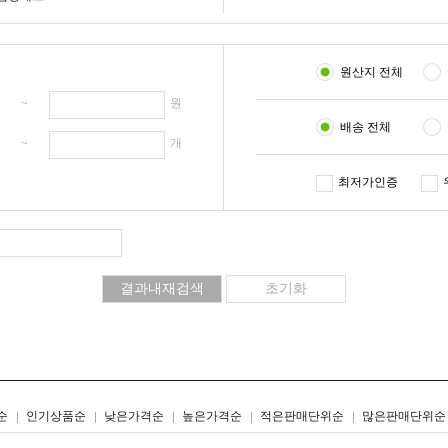
원산지 전체
원 ~
원
배송 전체
개 ~
개
최저가인증
리스트형
갤러리형
순
인기상품순
낮은가격순
높은가격순
적은판매단위순
많은판매단위순