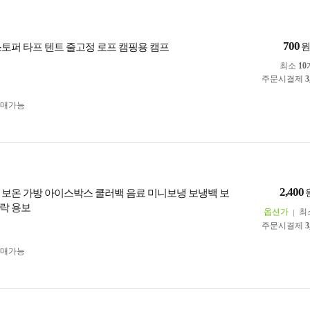
700
스토퍼 타프 텐트 줄고정 로프 캠핑용 캠프
최소
10
주문시결제
3
구매가능
2,400
 보온 가방 아이스박스 쿨러백 음료 미니보냉 보냉백 보
락 용보
옵션가
최
주문시결제
3
구매가능