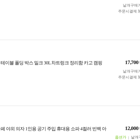
낱개구매
주문시결제
3
17,700
테이블 폴딩 박스 밀크 30L 차트렁크 정리함 카고 캠핑
낱개구매
주문시결제
3
12,000
페 야외 의자 1인용 공기 주입 휴대용 소파 4컬러 빈백 아
옵션가
낱개