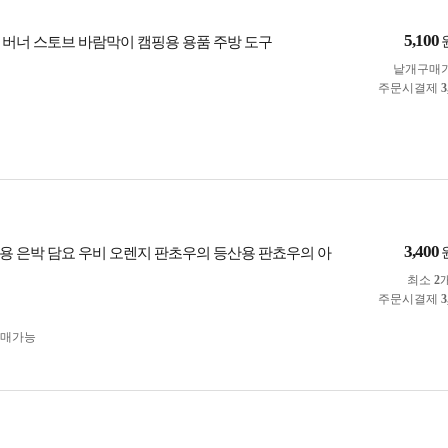
5,100
 버너 스토브 바람막이 캠핑용 용품 주방 도구
낱개구매
주문시결제
3
3,400
용 은박 담요 우비 오렌지 판초우의 등산용 판쵸우의 아
최소
2
주문시결제
3
구매가능