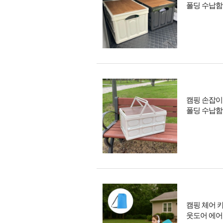
폴딩 수납함
캠핑 손잡이 
폴딩 수납함
캠핑 체어 카
웃도어 에어