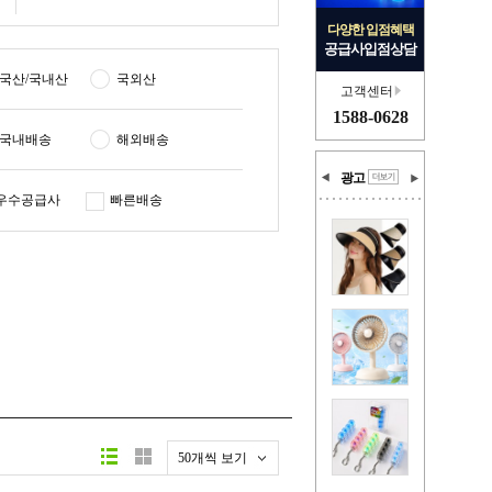
다양한 입점혜택
공급사입점상담
국산/국내산
국외산
고객센터
1588-0628
국내배송
해외배송
광고
우수공급사
빠른배송
50개씩 보기