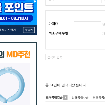
가격대
창 보이지않기
창닫기
최소구매수량
총
64
건이 검색되었습니다
도매꾹랭킹순
신규공급사순
최근등록