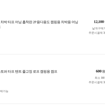
12,100
 차박 타프 어닝 흡착판 2P 용다용도 캠핑용 차박용 어닝
품
낱개구매
주문시결제
3
600
스토퍼 타프 텐트 줄고정 로프 캠핑용 캠프
최소
10
주문시결제
3
구매가능