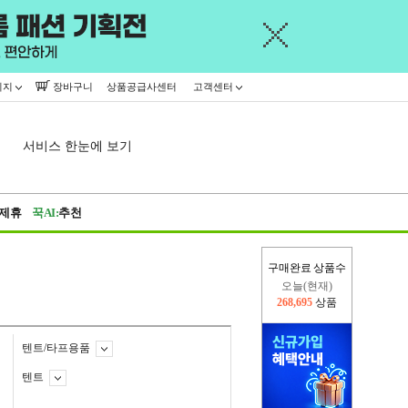
이지
장바구니
상품공급사센터
고객센터
서비스 한눈에 보기
제휴
꾹AI:
추천
구매완료 상품수
오늘(현재)
268,695
상품
어제
402,926
상품
텐트/타프용품
텐트