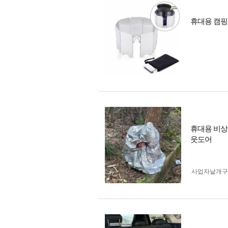
휴대용 캠핑
휴대용 비상
웃도어
사업자 낱개