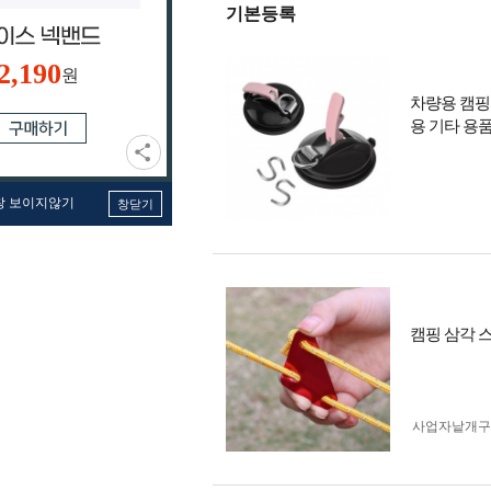
기본등록
2,190
원
차량용 캠핑
용 기타 용
창 보이지않기
창닫기
캠핑 삼각 
사업자 낱개