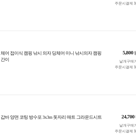
주문시결제
3
5,800
 체어 접이식 캠핑 낚시 의자 딩체어 미니 낚시의자 캠핑
 간이
낱개구매
주문시결제
3
24,700
 갑바 양면 코팅 방수포 3x3m 돗자리 매트 그라운드시트
낱개구매
주문시결제
3