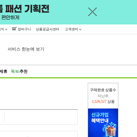
이지
장바구니
상품공급사센터
고객센터
서비스 한눈에 보기
제휴
꾹AI:
추천
구매완료 상품수
지난주
2,326,527
상품
이번주
2,298,010
상품