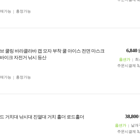
구매가능
흥정가능
6,840
브 쿨링 바라클라바 캡 모자 부착 쿨 아이스 전면 마스크
바이크 자전거 낚시 등산
옵션가
최
주문시결제
3
구매가능
흥정가능
38,800
탠드 거치대 낚시대 진열대 거치 홀더 로드홀더
옵션가
낱개
주문시결제
3