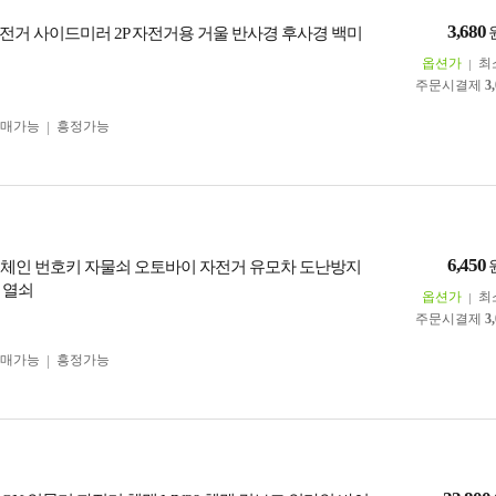
3,680
전거 사이드미러 2P 자전거용 거울 반사경 후사경 백미
옵션가
최
주문시결제
3
구매가능
흥정가능
6,450
리 체인 번호키 자물쇠 오토바이 자전거 유모차 도난방지
 열쇠
옵션가
최
주문시결제
3
구매가능
흥정가능