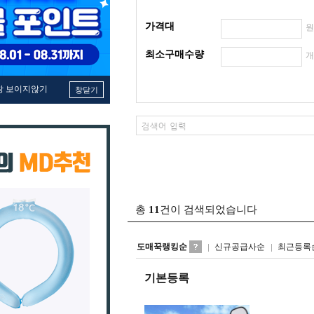
가격대
최소구매수량
창 보이지않기
창닫기
총
11
건이 검색되었습니다
도매꾹랭킹순
신규공급사순
최근등록
기본등록