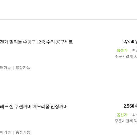
2,750
전거 멀티툴 수공구 12종 수리 공구세트
옵션가
최
주문시결제
3
구매가능
흥정가능
2,560
패드 젤 쿠션커버 메모리폼 안장커버
옵션가
최
주문시결제
3
구매가능
흥정가능