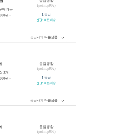
올림생활
원
(pointup902)
구매가능
1
등급
,000
원~
빠른배송
공급사의
다른상품
올림생활
원
(pointup902)
소
3
개
1
등급
,000
원~
빠른배송
공급사의
다른상품
올림생활
원
(pointup902)