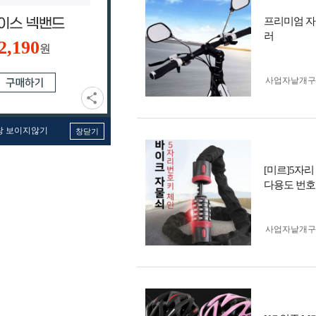
프리미엄 자
러
2,190
원
사업자 낱개
창 보이지않기
창닫기
[미르]5자
다용도 번호
사업자 낱개