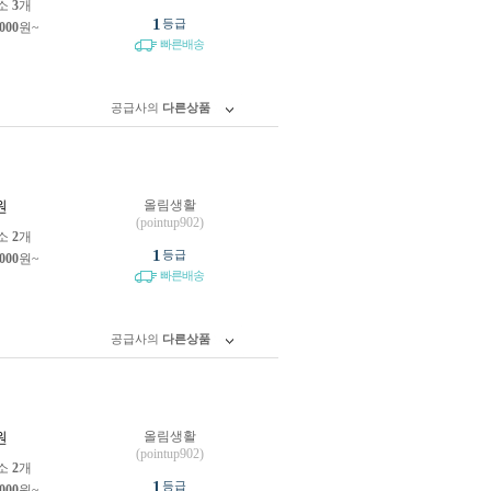
소
3
개
1
등급
,000
원~
빠른배송
공급사의
다른상품
올림생활
원
(pointup902)
소
2
개
1
등급
,000
원~
빠른배송
공급사의
다른상품
올림생활
원
(pointup902)
소
2
개
1
등급
,000
원~