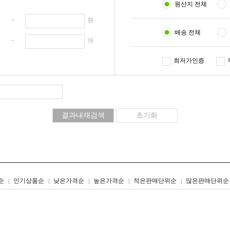
원산지 전체
원 ~
원
배송 전체
개 ~
개
최저가인증
리스트형
갤러리형
순
인기상품순
낮은가격순
높은가격순
적은판매단위순
많은판매단위순