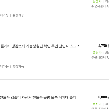
옵션가
최
주문시결제
3
구매가능
흥정가능
4,750
라클라바 냉감소재 기능성원단 복면 두건 전면 마스크 자
옵션가
최
주문시결제
3
구매가능
흥정가능
6,800
차 핸드폰 컵홀더 자전거 핸드폰 물병 물통 거치대 홀더
옵션가
최
주문시결제
3