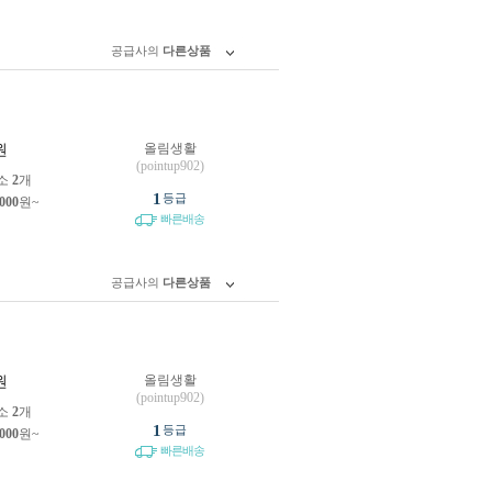
공급사의
다른상품
올림생활
원
(pointup902)
소
2
개
1
등급
,000
원~
빠른배송
공급사의
다른상품
올림생활
원
(pointup902)
소
2
개
1
등급
,000
원~
빠른배송