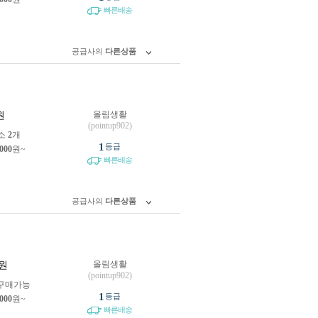
빠른배송
공급사의
다른상품
올림생활
원
(pointup902)
소
2
개
1
등급
,000
원~
빠른배송
공급사의
다른상품
올림생활
원
(pointup902)
구매가능
1
등급
,000
원~
빠른배송