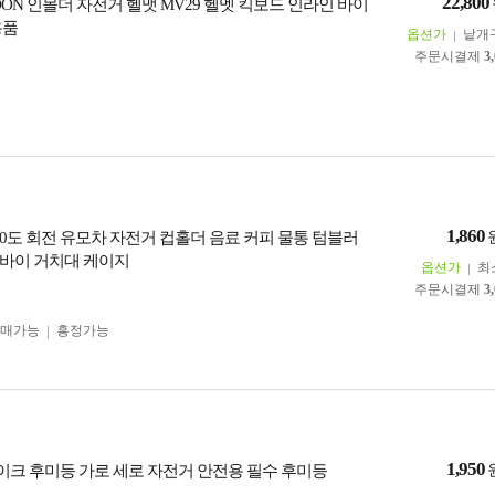
22,800
OON 인몰더 자전거 헬맷 MV29 헬멧 킥보드 인라인 바이
용품
옵션가
낱개
주문시결제
3
1,860
60도 회전 유모차 자전거 컵홀더 음료 커피 물통 텀블러
바이 거치대 케이지
옵션가
최
주문시결제
3
구매가능
흥정가능
1,950
바이크 후미등 가로 세로 자전거 안전용 필수 후미등