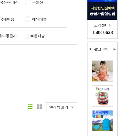
국산/국내산
국외산
다양한 입점혜택
공급사입점상담
국내배송
해외배송
고객센터
1588-0628
우수공급사
빠른배송
광고
50개씩 보기