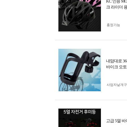
KC 인증 M
크 라이더 
흥정가능
내맘대로 3
바이크 오토
사업자 낱개
고급 5열 