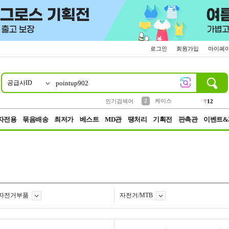
로그인
회원가입
마이페
공급사ID
10
1
4
5
6
7
8
9
파우치
등산
벨트
실리콘
양말
모자
양산
여성패션
152
395
555
12
1
1
5
3
2
케이스
인기검색어
12
3
생수
454
자전용
묶음배송
최저가
베스트
MD관
땡처리
기획전
판촉관
이벤트&
자전거부품
자전거/MTB