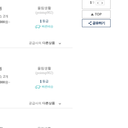
1
/
9
올림생활
원
(pointup902)
소
2
개
1
등급
,000
원~
공유하기
빠른배송
공급사의
다른상품
올림생활
원
(pointup902)
소
2
개
1
등급
,000
원~
빠른배송
공급사의
다른상품