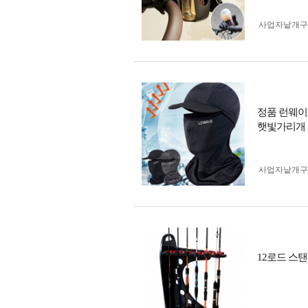
사업자 낱개
정품 런웨이
햇빛가리개 
사업자 낱개
12로드 스