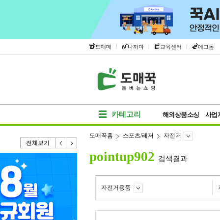
|
|
|
도매매
나까마
교육센터
에그돔
카테고리
해외상품소싱
사업
도매꾹홈
스포츠/레저
자전거
전체보기
pointup902
검색결과
자전거용품