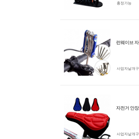
흥정가능
런웨이브 자
사업자 낱개
자전거 안장
사업자 낱개