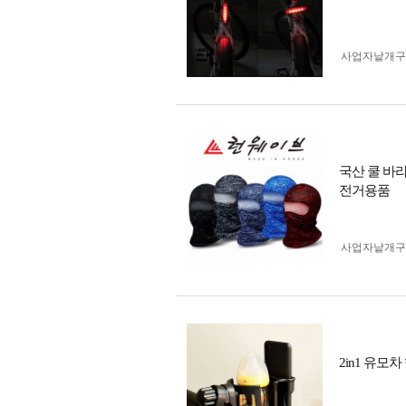
사업자 낱개
국산 쿨 바
전거용품
사업자 낱개
2in1 유모