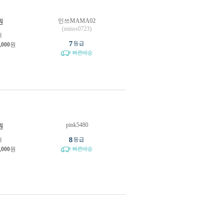
민쓰MAMA02
원
(minss0723)
개
7
등급
,000
원
빠른배송
pink5480
원
8
개
등급
,000
원
빠른배송