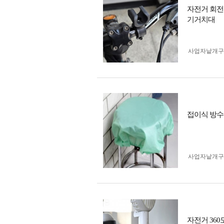
자전거 회전
기거치대
사업자 낱개
접이식 방수
사업자 낱개
자전거 360