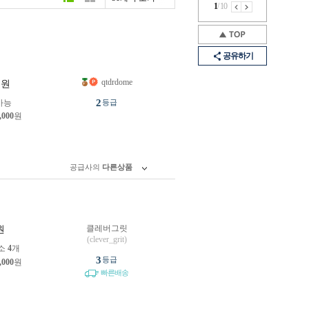
1
/
10
공유하기
qtdrdome
원
2
가능
등급
,000
원
공급사의
다른상품
클레버그릿
원
(clever_grit)
소
4
개
3
등급
,000
원
빠른배송