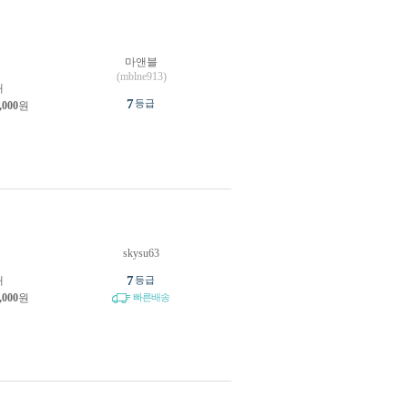
마앤블
원
(mblne913)
개
7
등급
,000
원
skysu63
원
7
개
등급
,000
원
빠른배송