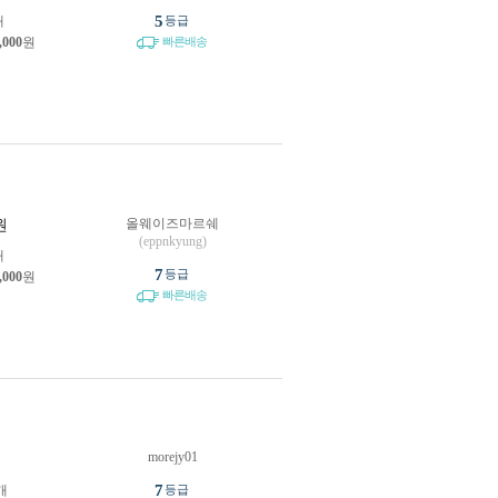
5
개
등급
,000
원
빠른배송
올웨이즈마르쉐
원
(eppnkyung)
개
7
등급
,000
원
빠른배송
morejy01
원
7
개
등급