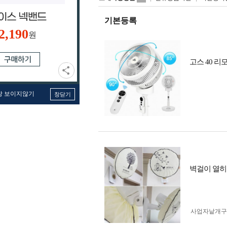
기본등록
2,190
원
고스 40 리
창 보이지않기
창닫기
벽걸이 열히
사업자 낱개