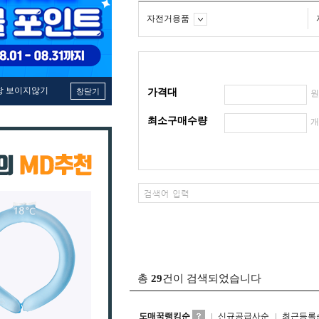
자전거용품
창 보이지않기
창닫기
가격대
최소구매수량
총
29
건이 검색되었습니다
도매꾹랭킹순
신규공급사순
최근등록