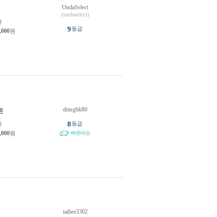
OndaSelect
원
(ondaselect)
개
9
등급
,000
원
dmsghk80
원
8
개
등급
,000
원
빠른배송
taihee3302
원