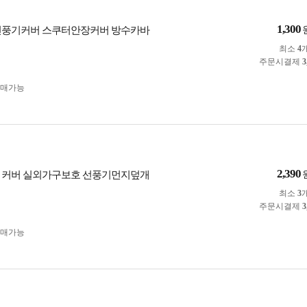
1,300
선풍기커버 스쿠터안장커버 방수카바
최소
4
주문시결제
3
구매가능
2,390
 커버 실외가구보호 선풍기먼지덮개
최소
3
주문시결제
3
구매가능