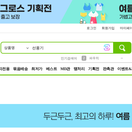
로그인
회원가입
마이페
상품명
10
1
4
5
6
7
8
9
키링
미니
말랑이
선풍기
가방
양말
짱구
텀블러
23
2
1
1
7
3
2
파우치
인기검색어
3
모자
자전용
묶음배송
최저가
베스트
MD관
땡처리
기획전
판촉관
이벤트&