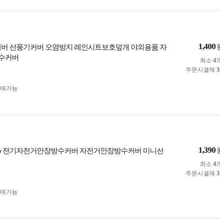
1,400
커버 선풍기커버 오염방지 레인시트보호덮개 야외용품 자
수커버
최소
4
주문시결제
3
구매가능
1,390
1p 전기자전거안장방수커버 자전거안장방수커버 미니선
최소
4
주문시결제
3
구매가능