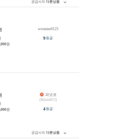
공급사의
다른상품
westnine0125
원
9
개
등급
,000
원
피넛코
원
(lkknm815)
개
4
등급
,000
원
공급사의
다른상품