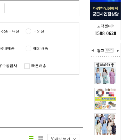
다양한 입점혜택
공급사입점상담
고객센터
국산/국내산
국외산
1588-0628
국내배송
해외배송
광고
우수공급사
빠른배송
50개씩 보기