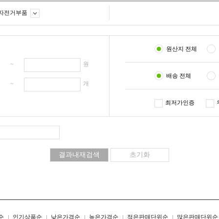
자전거부품
원산지 전체
원 ~
원
배송 전체
개 ~
개
최저가인증
리스트형
갤러리형
순
인기상품순
낮은가격순
높은가격순
적은판매단위순
많은판매단위순