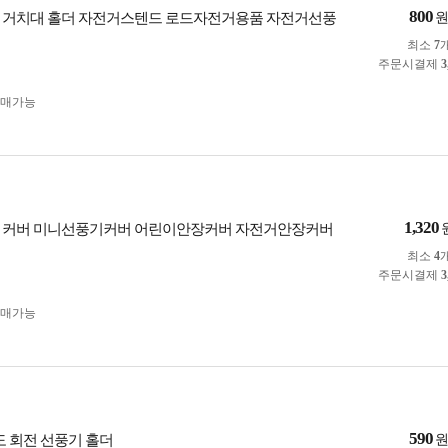
800
 거치대 홀더 자전거스텐드 로드자전거용품 자전거선풍
최소
7
주문시결제
3
구매가능
1,320
 커버 미니선풍기커버 어린이안장커버 자전거안장커버
최소
4
주문시결제
3
구매가능
590
도 회전 선풍기 홀더