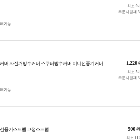
최소
9
주문시결제
3
구매가능
1,220
장커버 자전거방수커버 스쿠터방수커버 미니선풍기커버
최소
5
주문시결제
3
구매가능
500
손선풍기스트랩 고정스트랩
최소
11