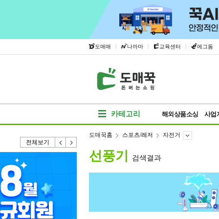
|
|
|
도매매
나까마
교육센터
에그돔
카테고리
해외상품소싱
사업
도매꾹홈
스포츠/레저
자전거
전체보기
선풍기
검색결과