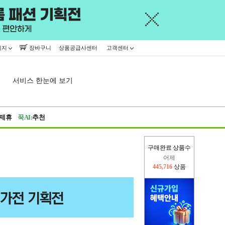
이지
장바구니
상품공급사센터
고객센터
서비스 한눈에 보기
제휴
꾹AI:
추천
어제
구매완료 상품수
445,716
상품
오늘(현재)
15,268
상품