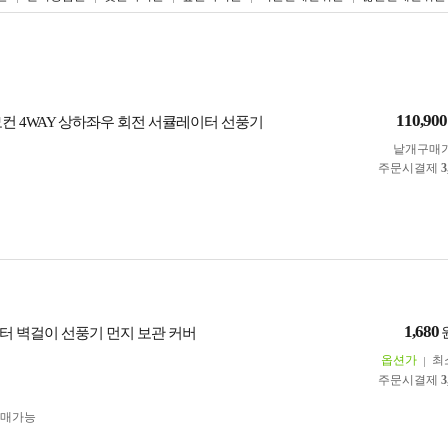
110,900
모컨 4WAY 상하좌우 회전 서큘레이터 선풍기
낱개구매
주문시결제
3
1,680
터 벽걸이 선풍기 먼지 보관 커버
옵션가
최
주문시결제
3
구매가능