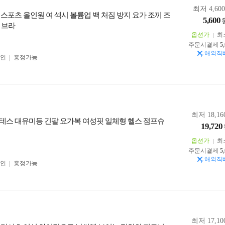
최저 4,60
 스포츠 올인원 여 섹시 볼륨업 백 처짐 방지 요가 조끼 조
5,600
 브라
옵션가
최
주문시결제
5
해외직
인
흥정가능
최저 18,16
테스 대유미등 긴팔 요가복 여성핏 일체형 헬스 점프슈
19,720
옵션가
최
주문시결제
5
해외직
인
흥정가능
최저 17,10