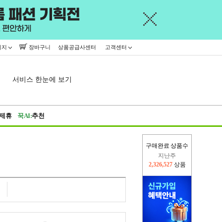
이지
장바구니
상품공급사센터
고객센터
서비스 한눈에 보기
제휴
꾹AI:
추천
구매완료 상품수
지난주
2,326,527
상품
이번주
2,244,077
상품