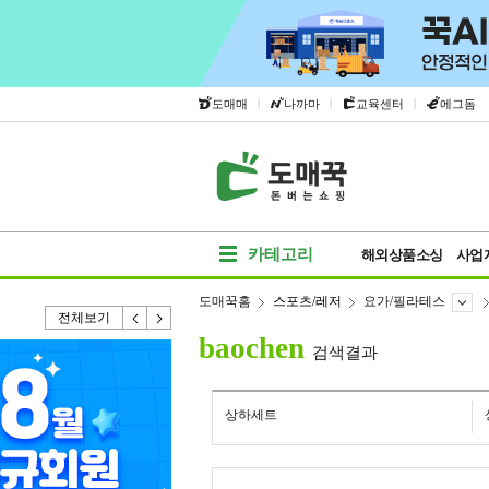
|
|
|
도매매
나까마
교육센터
에그돔
카테고리
해외상품소싱
사업
도매꾹홈
스포츠/레저
요가/필라테스
전체보기
baochen
검색결과
상하세트