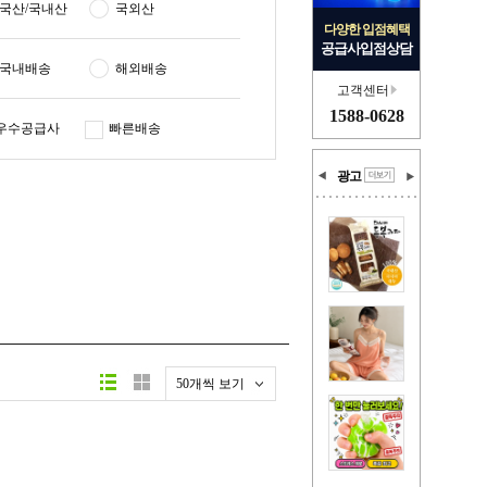
국산/국내산
국외산
다양한 입점혜택
공급사입점상담
국내배송
해외배송
고객센터
1588-0628
우수공급사
빠른배송
광고
50개씩 보기