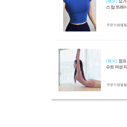
[해외]
요가
스 탑 트레
주문수량별할
[해외]
점프
슈트 여성 
주문수량별할