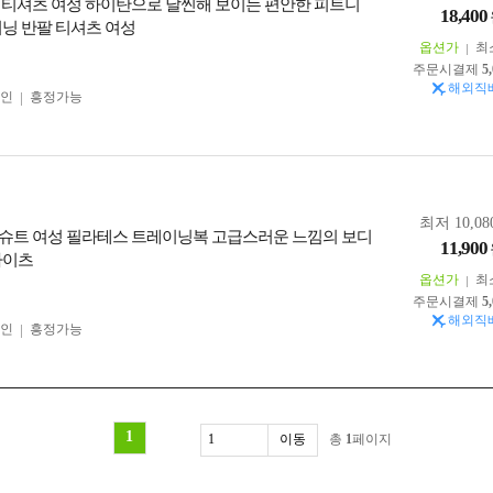
 티셔츠 여성 하이탄으로 날씬해 보이는 편안한 피트니
18,400
이닝 반팔 티셔츠 여성
옵션가
최
주문시결제
5
해외직
인
흥정가능
최저 10,08
슈트 여성 필라테스 트레이닝복 고급스러운 느낌의 보디
11,900
타이츠
옵션가
최
주문시결제
5
해외직
인
흥정가능
1
총
1
페이지