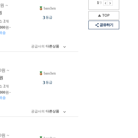
1
/
9
0원 ~
baochen
원
3
등급
소
2
개
공유하기
,000
원~
배송
공급사의
다른상품
0원 ~
baochen
원
3
등급
소
2
개
,000
원~
배송
공급사의
다른상품
0원 ~