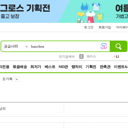
로그인
회원가입
마이페
공급사ID
10
1
4
5
6
7
8
9
파우치
등산
벨트
실리콘
양말
모자
양산
여성패션
152
395
555
12
1
1
5
3
2
케이스
인기검색어
12
3
생수
454
자전용
묶음배송
최저가
베스트
MD관
땡처리
기획전
판촉관
이벤트&
요가복
상의