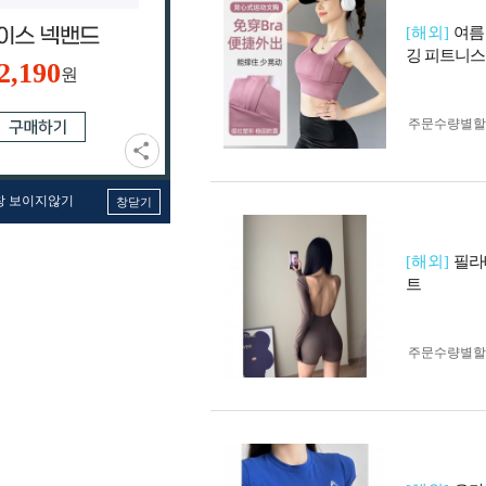
[해외]
여름
깅 피트니스
2,190
원
주문수량별할
창 보이지않기
창닫기
[해외]
필라
트
주문수량별할