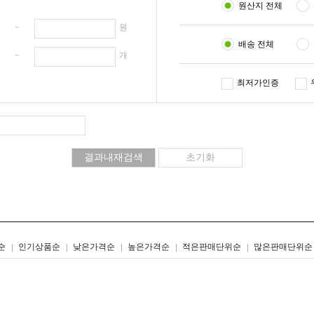
원산지 전체
원 ~
원
배송 전체
개 ~
개
최저가인증
리스트형
갤러리형
순
인기상품순
낮은가격순
높은가격순
적은판매단위순
많은판매단위순