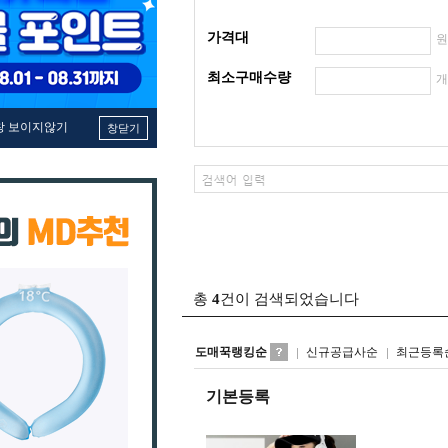
가격대
최소구매수량
창 보이지않기
창닫기
총
4
건이 검색되었습니다
도매꾹랭킹순
신규공급사순
최근등록
기본등록