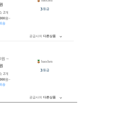
baochen
원
3
등급
소
2
개
,000
원~
배송
공급사의
다른상품
0원 ~
baochen
원
3
등급
소
2
개
,000
원~
배송
공급사의
다른상품