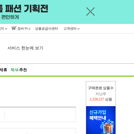
이지
장바구니
상품공급사센터
고객센터
서비스 한눈에 보기
제휴
꾹AI:
추천
구매완료 상품수
지난주
2,326,527
상품
이번주
2,312,504
상품