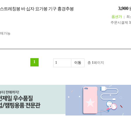
3,900
스트레칭봉 바 십자 요가봉 기구 흉경추봉
옵션가
최
주문시결제
3
구매가능
1
총
1
페이지