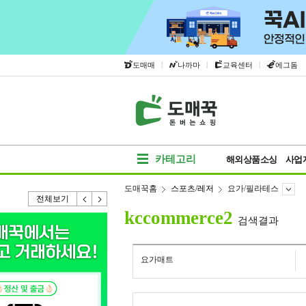
|
|
|
도매매
나까마
교육센터
에그돔
카테고리
해외상품소싱
사업
도매꾹홈
스포츠/레저
요가/필라테스
전체보기
kccommerce2
검색결과
요가매트