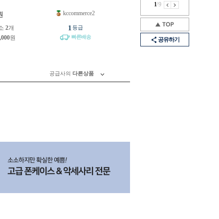
1
/
9
kccommerce2
원
1
소
2
개
등급
빠른배송
,000
원
공유하기
공급사의
다른상품