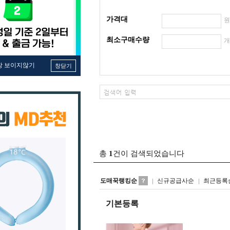
가격대
최소구매수량
창 보이지않기
창닫기
총
1
건이 검색되었습니다
도매꾹랭킹순
신규공급사순
최근등록
기본등록