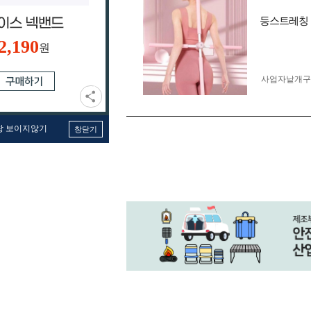
등스트레칭 
2,190
원
사업자 낱개
창 보이지않기
창닫기