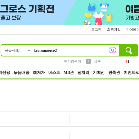
로그인
회원가입
마이페
공급사ID
10
1
4
5
6
7
8
9
벨트
파우치
등산
실리콘
양말
여성패션
장갑
led
4
3
1
2
4
1
2
생수
인기검색어
1
3
케이스
1
자전용
묶음배송
최저가
베스트
MD관
땡처리
기획전
판촉관
이벤트&