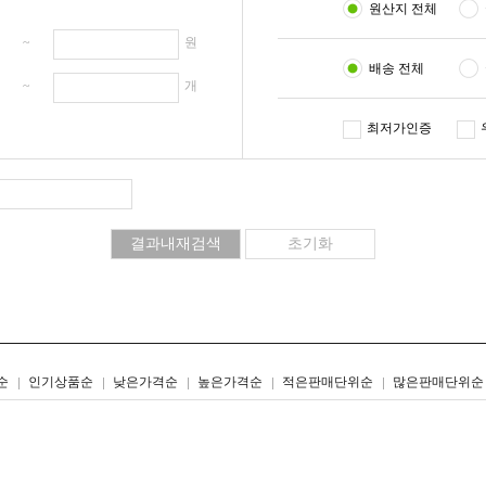
원산지 전체
원 ~
원
배송 전체
개 ~
개
최저가인증
리스트형
갤러리형
순
인기상품순
낮은가격순
높은가격순
적은판매단위순
많은판매단위순