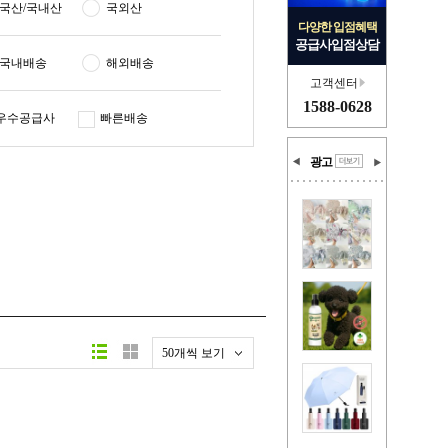
국산/국내산
국외산
다양한 입점혜택
공급사입점상담
국내배송
해외배송
고객센터
1588-0628
우수공급사
빠른배송
광고
50개씩 보기