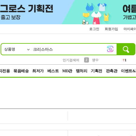
로그인
회원가입
마이페
상품명
10
1
4
5
6
7
8
9
벨트
파우치
등산
실리콘
양말
여성패션
장갑
led
4
3
1
2
4
1
2
생수
인기검색어
1
3
케이스
1
자전용
묶음배송
최저가
베스트
MD관
땡처리
기획전
판촉관
이벤트&