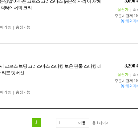
3,090
는양말 아마존 크로스 크리스마스 붉은색 자석 이 새해
캐릭터에서의 크리
옵션가
최
주문시결제
10
해외직
구매가능
흥정가능
3,290
시 크로스 보딩 크리스마스 스타킹 보온 편물 스타킹 레
마 리본 덧버선
옵션가
최
주문시결제
10
해외직
구매가능
흥정가능
1
총
1
페이지