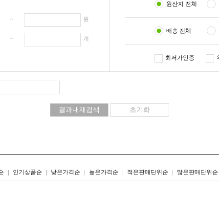
원산지 전체
원 ~
원
배송 전체
개 ~
개
최저가인증
리스트형
갤러리형
순
인기상품순
낮은가격순
높은가격순
적은판매단위순
많은판매단위순