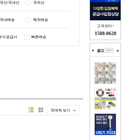
국산/국내산
국외산
다양한 입점혜택
공급사입점상담
국내배송
해외배송
고객센터
1588-0628
우수공급사
빠른배송
광고
50개씩 보기