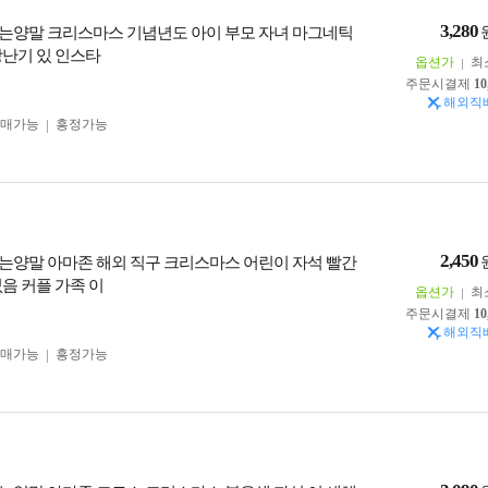
3,280
는양말 크리스마스 기념년도 아이 부모 자녀 마그네틱
장난기 있 인스타
옵션가
최
주문시결제
10
해외직
구매가능
흥정가능
2,450
는양말 아마존 해외 직구 크리스마스 어린이 자석 빨간
음 커플 가족 이
옵션가
최
주문시결제
10
해외직
구매가능
흥정가능