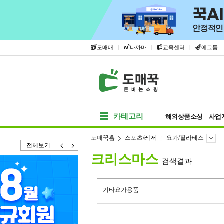
|
|
|
도매매
나까마
교육센터
에그돔
카테고리
해외상품소싱
사업
도매꾹홈
스포츠/레저
요가/필라테스
전체보기
크리스마스
검색결과
기타요가용품