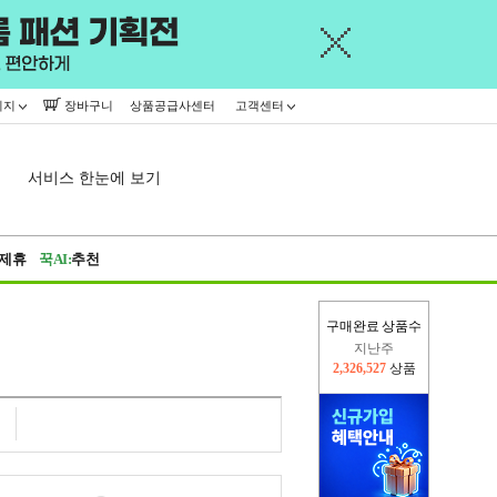
이지
장바구니
상품공급사센터
고객센터
서비스 한눈에 보기
제휴
꾹AI:
추천
구매완료 상품수
지난주
2,326,527
상품
이번주
2,310,762
상품