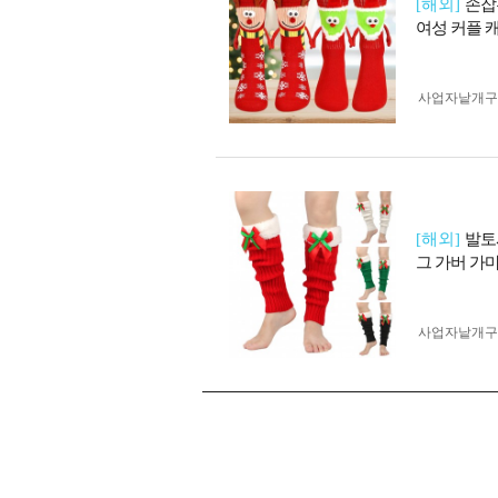
[해외]
손잡
여성 커플 
사업자 낱개
[해외]
발토
그 가버 가
사업자 낱개