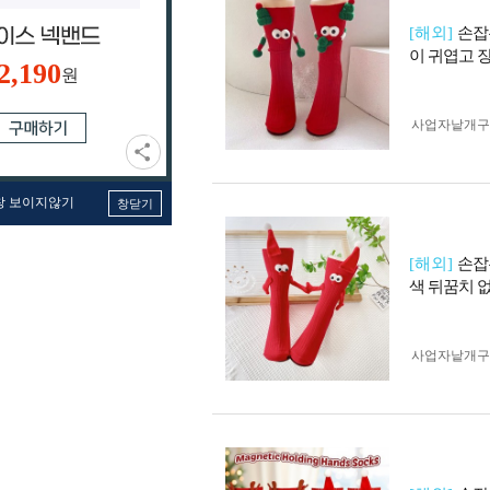
[해외]
손잡
이 귀엽고 
2,190
원
사업자 낱개
창 보이지않기
창닫기
[해외]
손잡
색 뒤꿈치 없
사업자 낱개