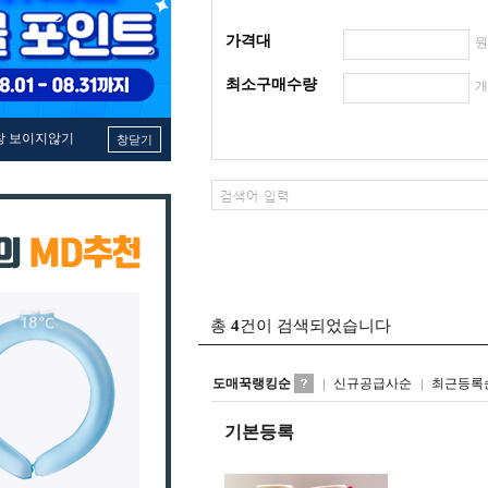
가격대
최소구매수량
창 보이지않기
창닫기
총
4
건이 검색되었습니다
도매꾹랭킹순
신규공급사순
최근등록
기본등록