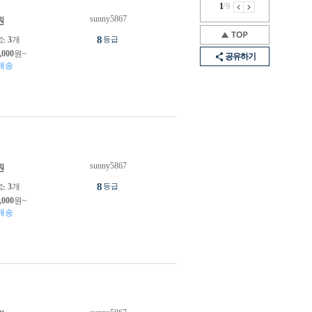
1
/
9
sunny5867
원
8
소
3
개
등급
,000
원~
공유하기
배송
sunny5867
원
8
소
3
개
등급
,000
원~
배송