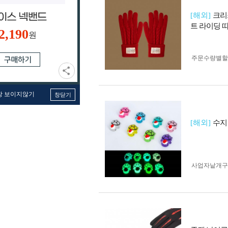
[해외]
크리
트 라이딩 
2,190
원
주문수량별할
창 보이지않기
창닫기
[해외]
수지
사업자 낱개