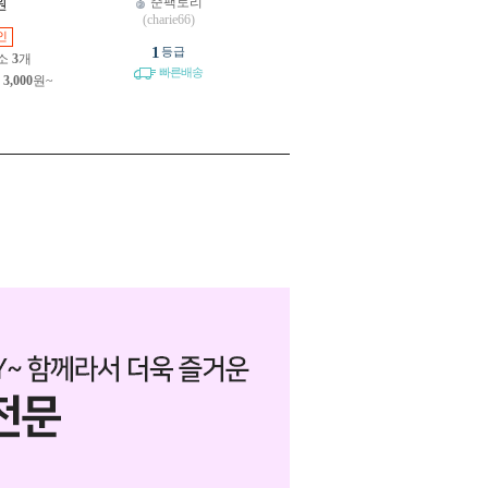
준팩토리
원
(charie66)
인
1
등급
소
3
개
빠른배송
제
3,000
원~