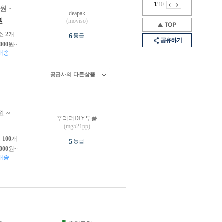
1
/
10
1원 ~
deapak
원
(moyiso)
소
2
개
6
등급
공유하기
,000
원~
배송
공급사의
다른상품
원 ~
푸리더DIY부품
원
(mg521pp)
소
100
개
5
등급
,000
원~
배송