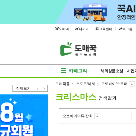
|
|
|
도매매
나까마
교육센터
에그돔
카테고리
해외상품소싱
사업
도매꾹홈
스포츠/레저
오토바이/스쿠터
전체보기
크리스마스
검색결과
오토바이의류/잡화