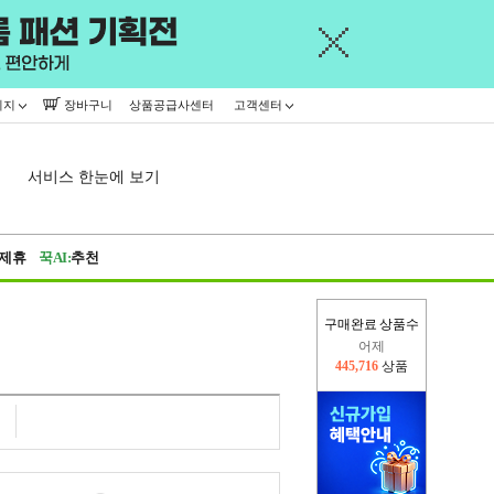
이지
장바구니
상품공급사센터
고객센터
서비스 한눈에 보기
제휴
꾹AI:
추천
구매완료 상품수
어제
445,716
상품
오늘(현재)
17,347
상품