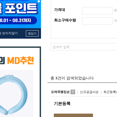
가격대
최소구매수량
창 보이지않기
창닫기
총
3
건이 검색되었습니다
도매꾹랭킹순
신규공급사순
최근등록
기본등록