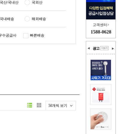
국산/국내산
국외산
다양한 입점혜택
공급사입점상담
국내배송
해외배송
고객센터
1588-0628
우수공급사
빠른배송
광고
50개씩 보기