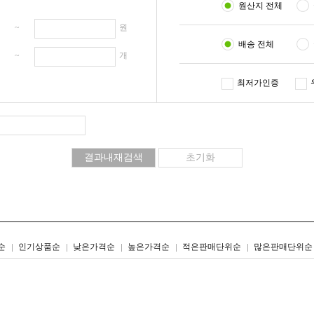
원산지 전체
원 ~
원
배송 전체
개 ~
개
최저가인증
리스트형
갤러리형
순
인기상품순
낮은가격순
높은가격순
적은판매단위순
많은판매단위순