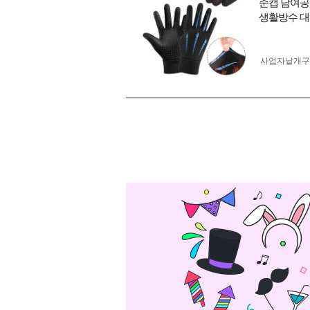
준캡 남여공
생활방수 
사업자 낱개