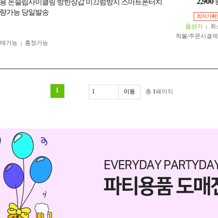
2,900
용 논슬립사이클링 방한장갑 미끄럼방지 스마트폰터치
대량가능 당일발송
최저가확
옵션가
최
착불/주문시결
구매가능
흥정가능
1
총
1
페이지