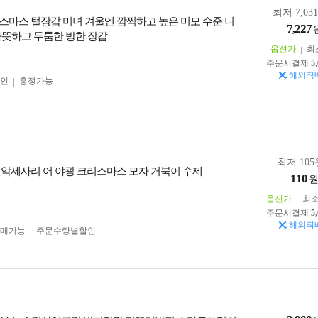
최저 7,03
스마스 털장갑 미녀 겨울엔 깜찍하고 높은 미모 수준 니
7,227
따뜻하고 두툼한 방한 장갑
옵션가
최
주문시결제
5
해외직
인
흥정가능
최저 105
 악세사리 어 야광 크리스마스 모자 거북이 수제
110
옵션가
최
주문시결제
5
해외직
구매가능
주문수량별할인