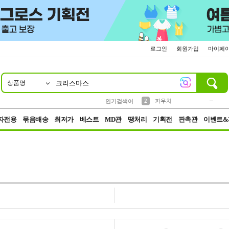
로그인
회원가입
마이페
상품명
10
1
4
5
6
7
8
9
키링
미니
말랑이
선풍기
가방
양말
짱구
텀블러
23
2
1
1
7
3
2
파우치
인기검색어
3
모자
자전용
묶음배송
최저가
베스트
MD관
땡처리
기획전
판촉관
이벤트&