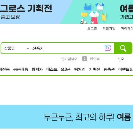
로그인
회원가입
마이페
상품명
10
1
4
5
6
7
8
9
파우치
등산
벨트
실리콘
양말
모자
양산
여성패션
152
395
555
12
1
1
5
3
2
케이스
인기검색어
12
3
생수
454
자전용
묶음배송
최저가
베스트
MD관
땡처리
기획전
판촉관
이벤트&