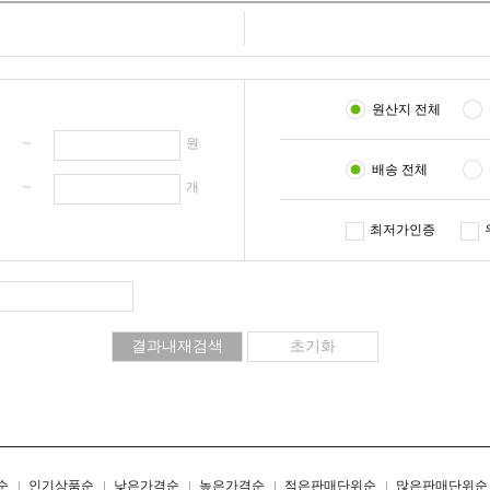
원산지 전체
원 ~
원
배송 전체
개 ~
개
최저가인증
리스트형
갤러리형
순
인기상품순
낮은가격순
높은가격순
적은판매단위순
많은판매단위순