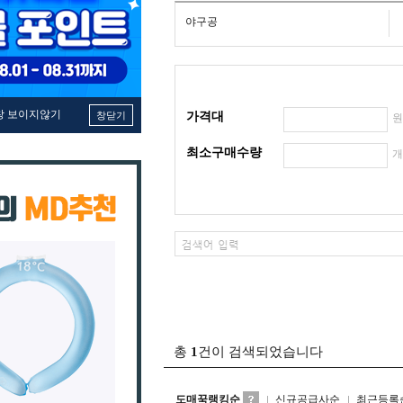
야구공
창 보이지않기
창닫기
가격대
최소구매수량
총
1
건이 검색되었습니다
도매꾹랭킹순
신규공급사순
최근등록