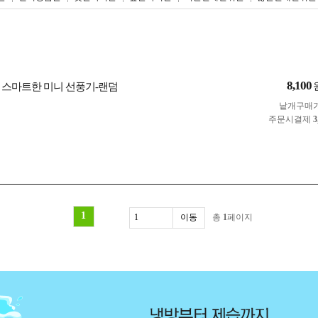
8,100
 스마트한 미니 선풍기-랜덤
낱개구매
주문시결제
3
1
총
1
페이지