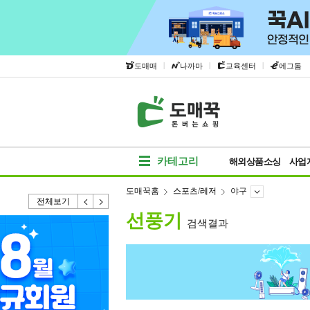
|
|
|
도매매
나까마
교육센터
에그돔
카테고리
해외상품소싱
사업
도매꾹홈
스포츠/레저
야구
전체보기
선풍기
검색결과