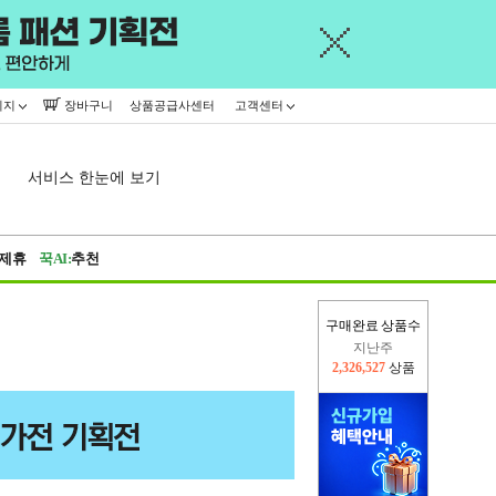
이지
장바구니
상품공급사센터
고객센터
서비스 한눈에 보기
제휴
꾹AI:
추천
구매완료 상품수
지난주
2,326,527
상품
이번주
2,297,771
상품