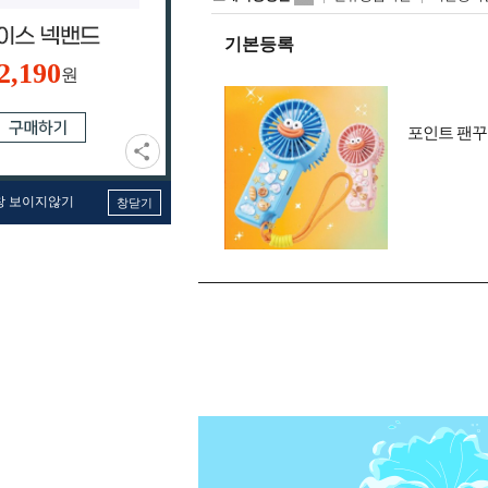
기본등록
2,190
원
포인트 팬꾸
창 보이지않기
창닫기