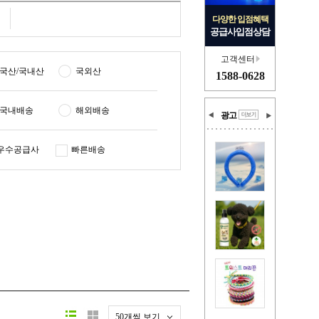
다양한 입점혜택
공급사입점상담
고객센터
국산/국내산
국외산
1588-0628
국내배송
해외배송
광고
우수공급사
빠른배송
50개씩 보기