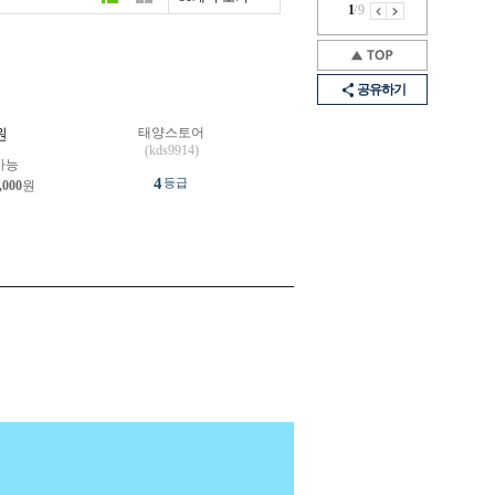
1
/
9
공유하기
태양스토어
원
(kds9914)
가능
4
등급
,000
원