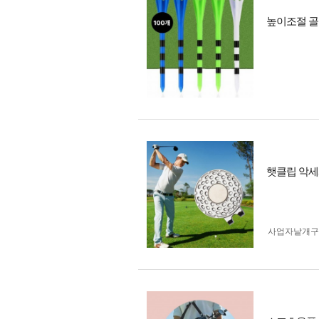
높이조절 골
햇클립 악세
사업자 낱개