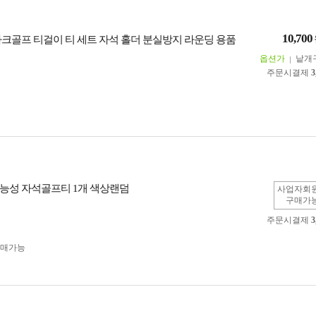
10,700
파크골프 티걸이 티 세트 자석 홀더 분실방지 라운딩 용품
옵션가
낱개
주문시결제
3
능성 자석골프티 1개 색상랜덤
사업자회
구매가
주문시결제
3
구매가능