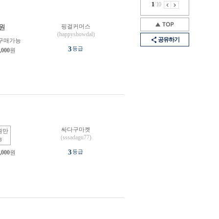
1
/
10
핑걸커머스
원
(happyshowdal)
공유하기
구매가능
3
등급
,000
원
싸다구마켓
원만
(sssadagu77)
능
3
등급
,000
원