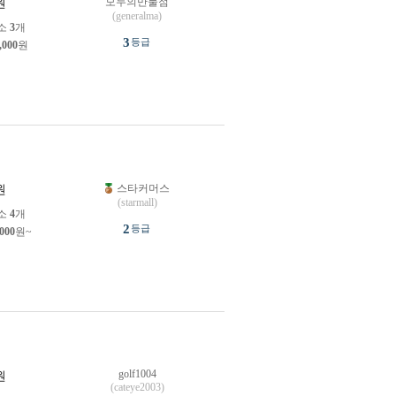
모두의만물점
원
(generalma)
소
3
개
3
등급
,000
원
스타커머스
원
(starmall)
소
4
개
2
등급
,000
원~
golf1004
원
(cateye2003)