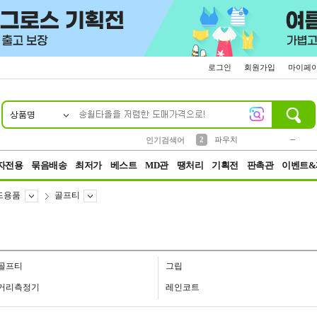
로그인
회원가입
마이페
상품명
10
1
4
5
6
7
8
9
키링
미니
말랑이
선풍기
가방
양말
짱구
텀블러
23
2
1
1
7
3
2
파우치
인기검색어
3
모자
자전용
묶음배송
최저가
베스트
MD관
땡처리
기획전
판촉관
이벤트&
드용품
골프티
골프티
그립
거리측정기
레인코트