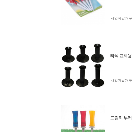
사업자 낱개
타석 교체용
사업자 낱개
드림티 부러