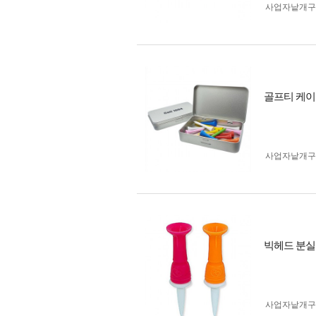
사업자 낱개
골프티 케이
사업자 낱개
빅헤드 분실방
사업자 낱개