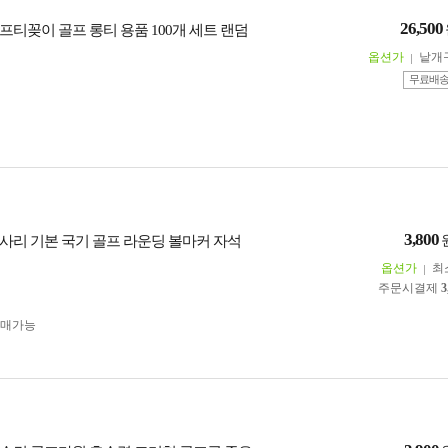
26,500
프티꽂이 골프 롱티 용품 100개 세트 랜덤
옵션가
낱개
무료배
3,800
사리 기본 국기 골프 라운딩 볼마커 자석
옵션가
최
주문시결제
3
구매가능