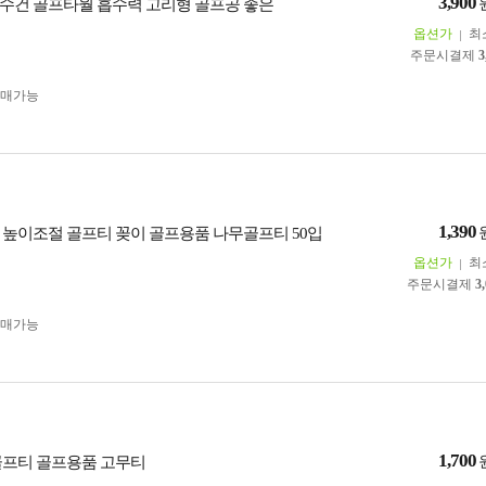
3,900
수건 골프타월 흡수력 고리형 골프공 좋은
옵션가
최
주문시결제
3
구매가능
1,390
 높이조절 골프티 꽂이 골프용품 나무골프티 50입
옵션가
최
주문시결제
3
구매가능
1,700
골프티 골프용품 고무티