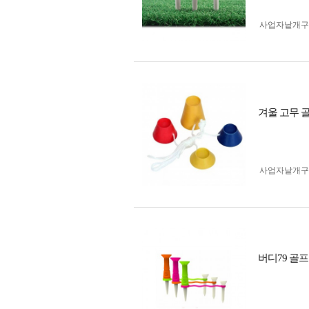
사업자 낱개
겨울 고무 
사업자 낱개
버디79 골