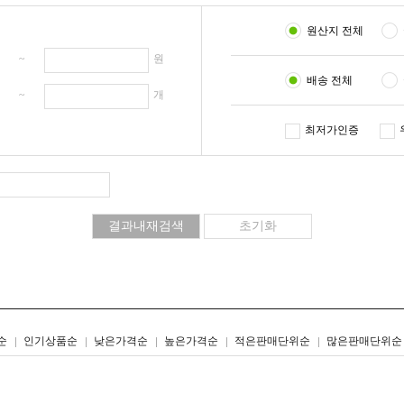
원산지 전체
원 ~
원
배송 전체
개 ~
개
최저가인증
리스트형
갤러리형
순
인기상품순
낮은가격순
높은가격순
적은판매단위순
많은판매단위순