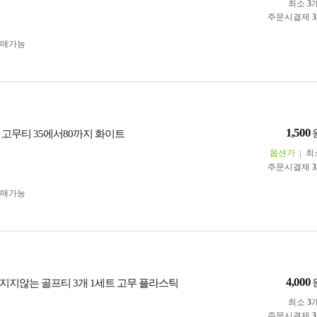
최소
3
주문시결제
3
구매가능
1,500
 고무티 35에서80까지 화이트
옵션가
최
주문시결제
3
구매가능
4,000
지지않는 골프티 3개 1세트 고무 플라스틱
최소
3
주문시결제
3