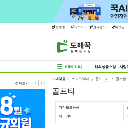
|
|
|
도매매
나까마
교육센터
에그돔
카테고리
해외상품소싱
사업
도매꾹홈
스포츠/레저
골프
골프필
전체보기
골프티
기타필드용품
헤드커버