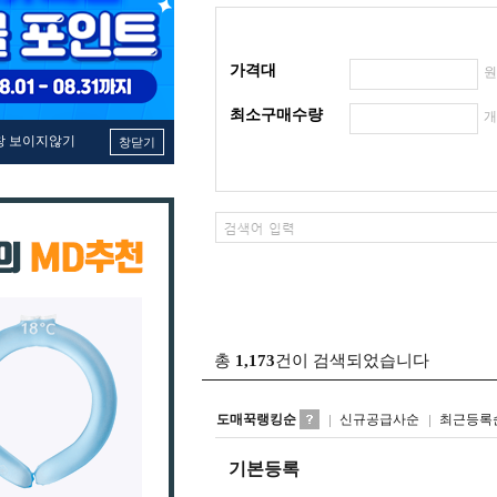
가격대
최소구매수량
창 보이지않기
창닫기
총
1,173
건이 검색되었습니다
도매꾹랭킹순
신규공급사순
최근등록
기본등록