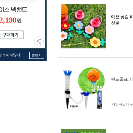
예쁜 꽃길 
2,190
원
선물
창 보이지않기
창닫기
턴트골프 기
사업자 낱개