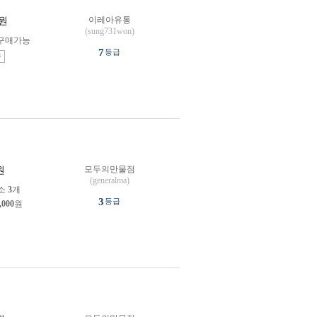
이레아유통
원
(sung731won)
구매가능
7
등급
송
모두의만물점
원
(generalma)
소
3
개
3
등급
,000
원