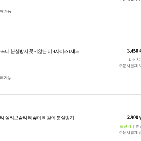
구매가능
3,450
골프티 분실방지 꽂지않는 티 4사이즈1세트
최소
3
주문시결제
3
구매가능
2,900
프티 실리콘줄티 티꽂이 티걸이 분실방지
옵션가
최
주문시결제
3