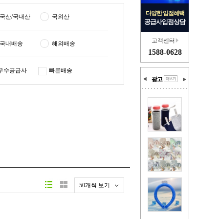
다양한 입점혜택
국산/국내산
국외산
공급사입점상담
고객센터
국내배송
해외배송
1588-0628
우수공급사
빠른배송
광고
50개씩 보기