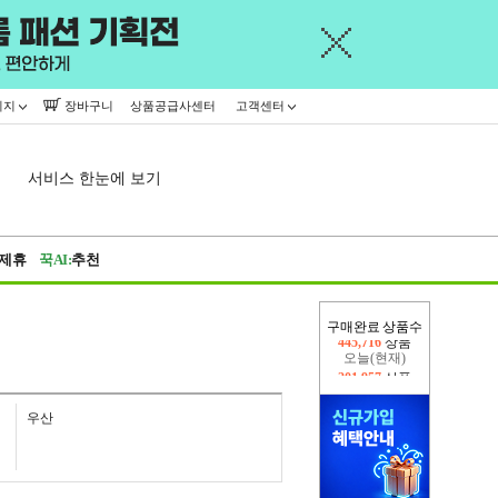
이지
장바구니
상품공급사센터
고객센터
서비스 한눈에 보기
제휴
꾹AI:
추천
구매완료 상품수
오늘(현재)
201,957
상품
어제
445,716
상품
우산