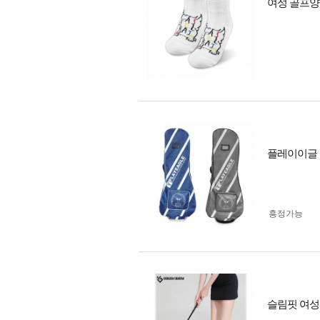
여성 골프양
플레이이글 
흥정가능
슬림핏 여성