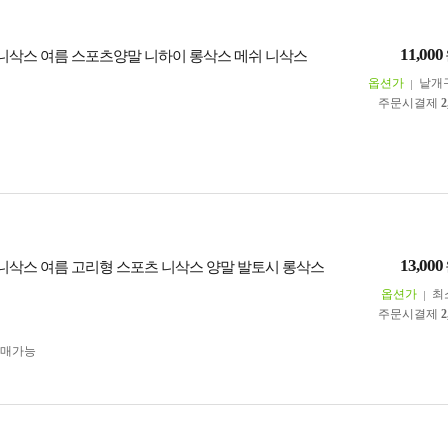
11,000
 쿨니삭스 여름 스포츠양말 니하이 롱삭스 메쉬 니삭스
옵션가
낱개
주문시결제
2
13,000
 쿨니삭스 여름 고리형 스포츠 니삭스 양말 발토시 롱삭스
옵션가
최
주문시결제
2
구매가능