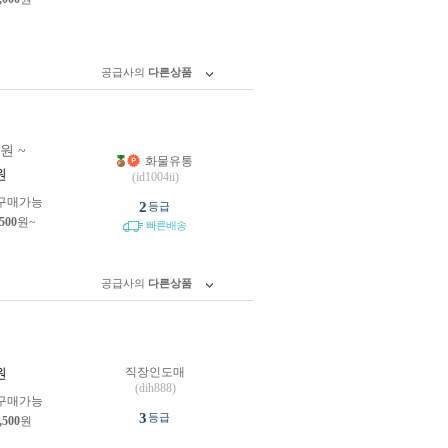
공급사의
다른상품
0원 ~
화물유통
원
(id1004ii)
구매가능
2
등급
,500
원~
빠른배송
공급사의
다른상품
직장인도매
원
(dih888)
구매가능
3
등급
,500
원