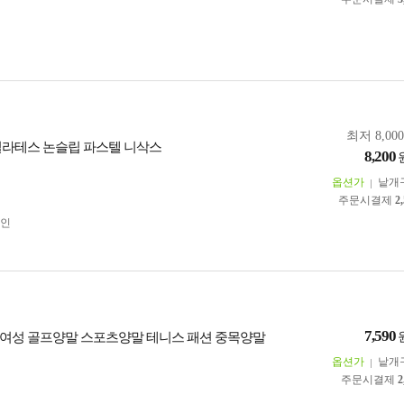
최저 8,00
필라테스 논슬립 파스텔 니삭스
8,200
옵션가
낱개
주문시결제
2
인
7,590
여성 골프양말 스포츠양말 테니스 패션 중목양말
옵션가
낱개
주문시결제
2