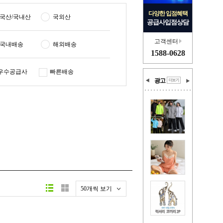
다양한 입점혜택
국산/국내산
국외산
공급사입점상담
고객센터
국내배송
해외배송
1588-0628
우수공급사
빠른배송
광고
50개씩 보기