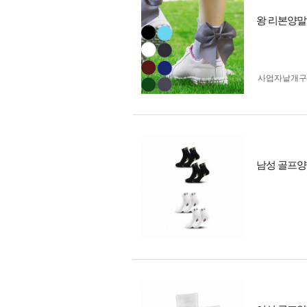
왕 리본양말
사업자 낱개
남성 골프양