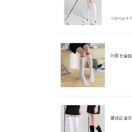
사업자 낱개
이중 논슬립
쿨냉감 골프