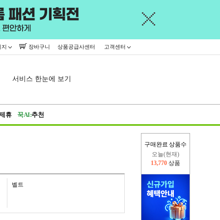
이지
장바구니
상품공급사센터
고객센터
서비스 한눈에 보기
제휴
꾹AI:
추천
구매완료 상품수
오늘(현재)
13,770
상품
어제
445,716
상품
벨트