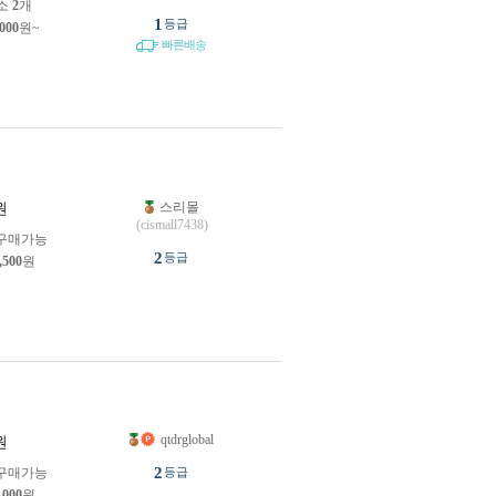
소
2
개
1
등급
,000
원~
빠른배송
스리몰
원
(cismall7438)
구매가능
2
등급
,500
원
qtdrglobal
원
2
구매가능
등급
,000
원