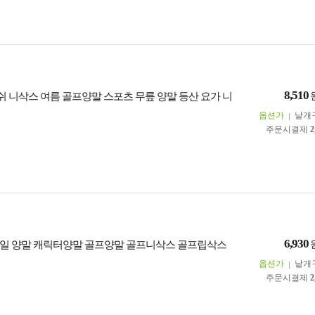
8,510
메쉬 니삭스 여름 골프양말 스포츠 무릎 양말 등산 요가 니
옵션가
낱개
주문시결제
2
6,930
일 양말 캐릭터양말 골프양말 골프니삭스 골프립삭스
옵션가
낱개
주문시결제
2