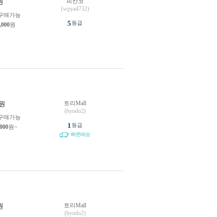
피칸코
원
(wpya4732)
구매가능
5
등급
,000
원
토리Mall
원
(hyodo2)
구매가능
1
등급
,000
원~
빠른배송
토리Mall
원
(hyodo2)