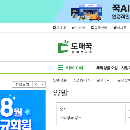
|
|
|
도매매
나까마
교육센터
에그돔
카테고리
해외상품소싱
사업
도매꾹홈
스포츠/레저
골프
골프잡
전체보기
양말
모자
스타킹/레깅스