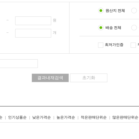
원산지 전체
원 ~
원
배송 전체
개 ~
개
최저가인증
리스트형
갤러리형
순
인기상품순
낮은가격순
높은가격순
적은판매단위순
많은판매단위순