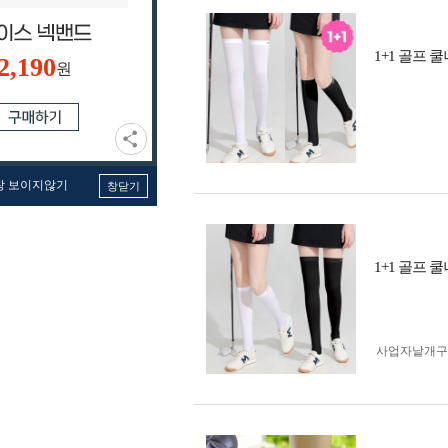
1+1 골프
2,190
원
창 보이지않기
창닫기
1+1 골프
사업자 낱개