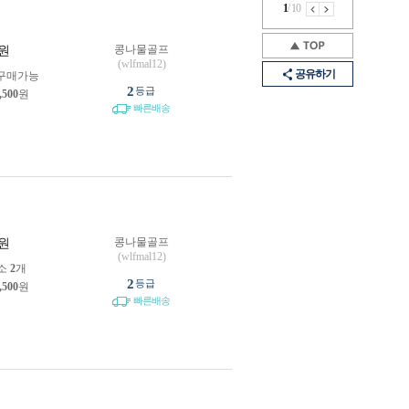
1
/
10
콩나물골프
원
(wlfmal12)
공유하기
구매가능
2
등급
,500
원
빠른배송
콩나물골프
원
(wlfmal12)
소
2
개
2
등급
,500
원
빠른배송