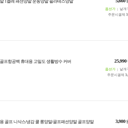
5,660
말 1켤레 패션양말 운동양말 필라테스양말
옵션가
낱개
주문시결제
3
25,990
골프항공백 휴대용 고밀도 생활방수 커버
옵션가
낱개
주문시결제
3
3,980
용 골프 니삭스/냉감 쿨 롱양말/골프패션양말 골프양말