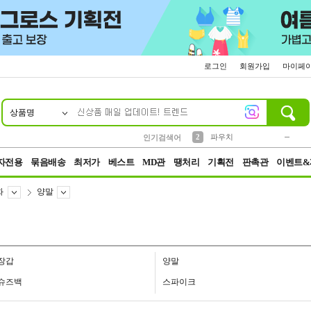
로그인
회원가입
마이페
상품명
10
1
4
5
6
7
8
9
키링
미니
말랑이
선풍기
가방
양말
짱구
텀블러
23
2
1
1
7
3
2
파우치
인기검색어
3
모자
자전용
묶음배송
최저가
베스트
MD관
땡처리
기획전
판촉관
이벤트&
화
양말
장갑
양말
슈즈백
스파이크