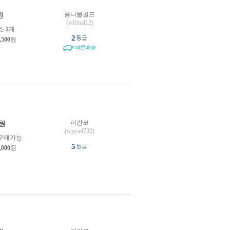
콩나물골프
원
(wlfmal12)
소
2
개
2
등급
,500
원
빠른배송
피칸코
원
(wpya4732)
구매가능
5
등급
,000
원