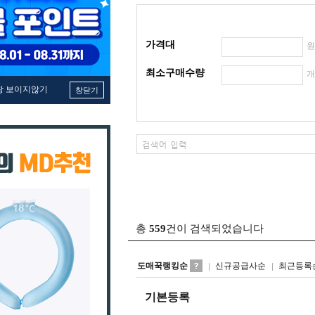
가격대
최소구매수량
창 보이지않기
창닫기
총
559
건이 검색되었습니다
도매꾹랭킹순
신규공급사순
최근등록
기본등록