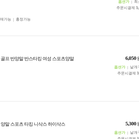
옵션가
최
주문시결제
3
구매가능
흥정가능
6,050
 골프 반양말 반스타킹 여성 스포츠양말
옵션가
낱개
주문시결제
3
5,300
 양말 스포츠 타킹 니삭스 하이삭스
옵션가
낱개
주문시결제
3