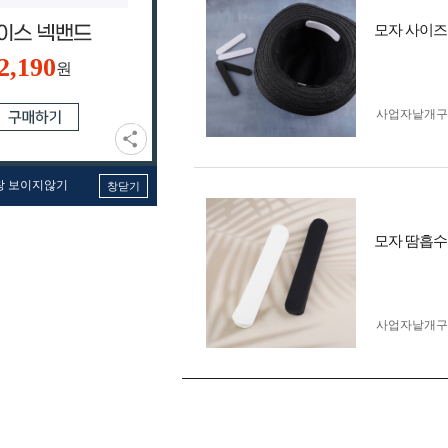
모자 사이즈 
2,190
원
사업자 낱개
창 보이지않기
창닫기
모자 땀흡수
사업자 낱개