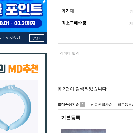
가격대
최소구매수량
창 보이지않기
창닫기
총
2
건이 검색되었습니다
도매꾹랭킹순
신규공급사순
최근등록
기본등록