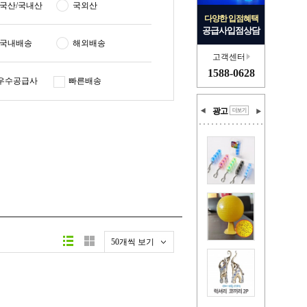
국산/국내산
국외산
다양한 입점혜택
공급사입점상담
국내배송
해외배송
고객센터
1588-0628
우수공급사
빠른배송
광고
50개씩 보기