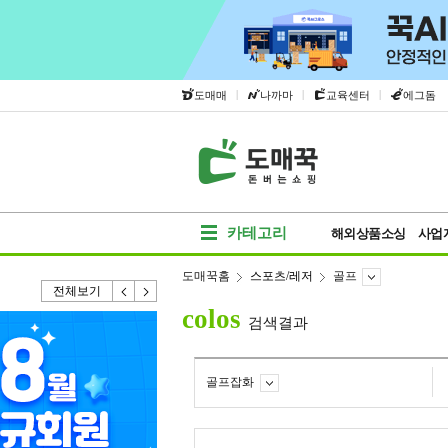
|
|
|
도매매
나까마
교육센터
에그돔
카테고리
해외상품소싱
사업
도매꾹홈
스포츠/레저
골프
전체보기
colos
검색결과
골프잡화