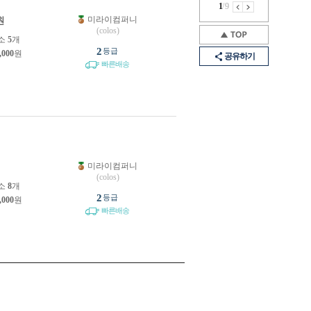
1
/
9
미라이컴퍼니
원
(colos)
소
5
개
2
등급
,000
원
공유하기
빠른배송
미라이컴퍼니
원
(colos)
소
8
개
2
등급
,000
원
빠른배송