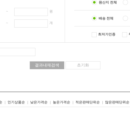
원산지 전체
원 ~
원
배송 전체
개 ~
개
최저가인증
리스트형
갤러리형
순
인기상품순
낮은가격순
높은가격순
적은판매단위순
많은판매단위순