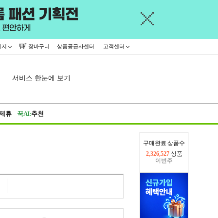
이지
장바구니
상품공급사센터
고객센터
서비스 한눈에 보기
제휴
꾹AI:
추천
구매완료 상품수
이번주
2,302,034
상품
지난주
2,326,527
상품