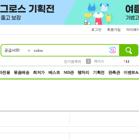
로그인
회원가입
마이페
공급사ID
10
1
4
5
6
7
8
9
파우치
등산
벨트
실리콘
양말
모자
양산
여성패션
152
395
555
12
1
1
5
3
2
케이스
인기검색어
12
3
생수
454
자전용
묶음배송
최저가
베스트
MD관
땡처리
기획전
판촉관
이벤트&