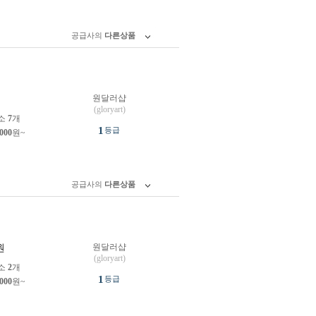
공급사의
다른상품
원달러샵
원
(gloryart)
소
7
개
1
등급
,000
원~
공급사의
다른상품
원달러샵
원
(gloryart)
소
2
개
1
등급
,000
원~