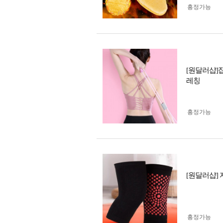
흥정가능
[원달러샵]
레칭
흥정가능
[원달러샵] 
흥정가능