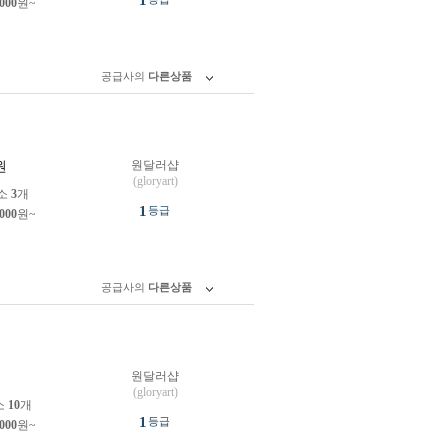
1
,000
원~
공급사의
다른상품
원달러샵
원
(gloryart)
소
3
개
1
등급
,000
원~
공급사의
다른상품
원달러샵
원
(gloryart)
소
10
개
1
등급
,000
원~