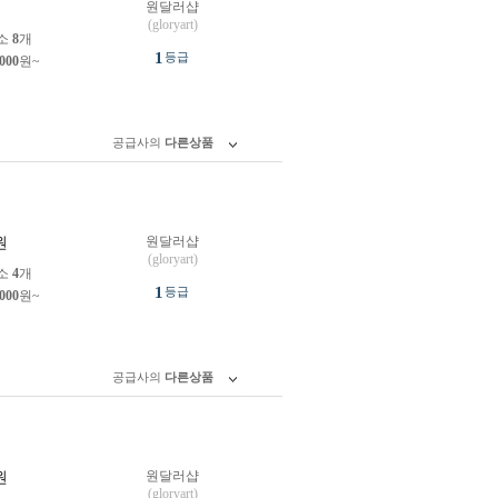
원달러샵
원
(gloryart)
소
8
개
1
등급
,000
원~
공급사의
다른상품
원달러샵
원
(gloryart)
소
4
개
1
등급
,000
원~
공급사의
다른상품
원달러샵
원
(gloryart)