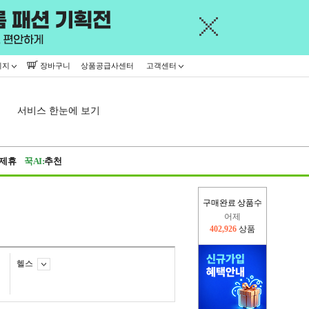
이지
장바구니
상품공급사센터
고객센터
서비스 한눈에 보기
제휴
꾹AI:
추천
구매완료 상품수
어제
402,926
상품
오늘(현재)
414,769
상품
헬스