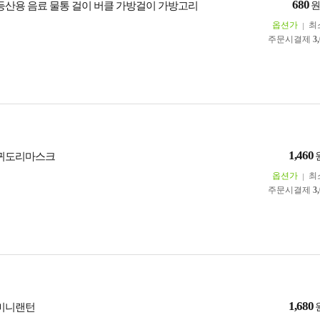
680
 등산용 음료 물통 걸이 버클 가방걸이 가방고리
옵션가
최
주문시결제
3
1,460
 귀도리마스크
옵션가
최
주문시결제
3
1,680
 미니랜턴