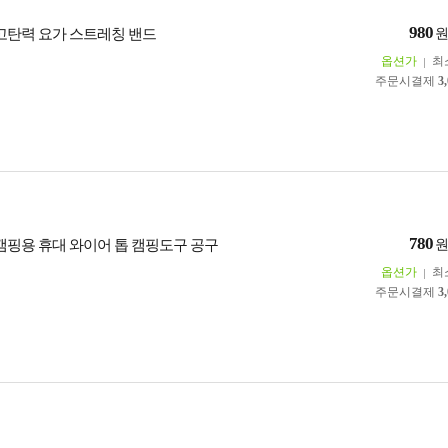
980
 고탄력 요가 스트레칭 밴드
옵션가
최
주문시결제
3
780
 캠핑용 휴대 와이어 톱 캠핑도구 공구
옵션가
최
주문시결제
3