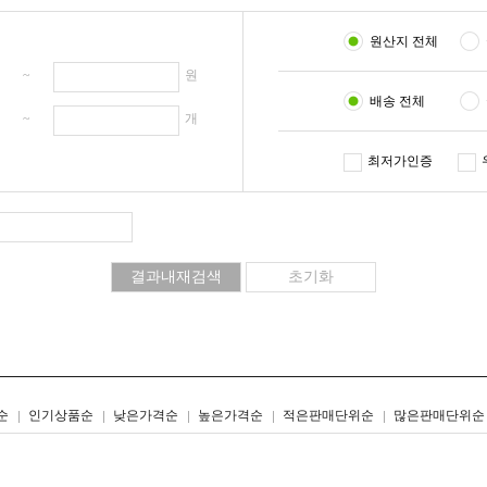
원산지 전체
원 ~
원
배송 전체
개 ~
개
최저가인증
리스트형
갤러리형
순
인기상품순
낮은가격순
높은가격순
적은판매단위순
많은판매단위순