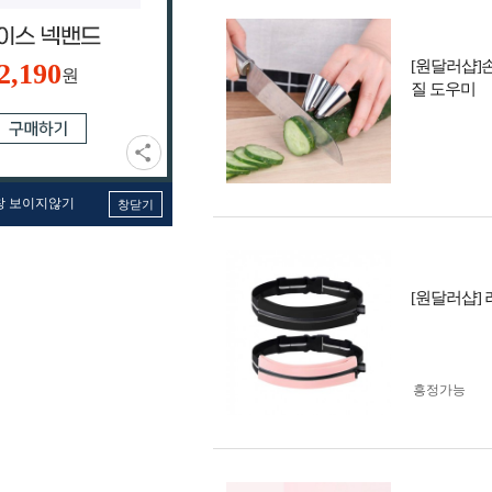
[원달러샵]
2,190
원
질 도우미
창 보이지않기
창닫기
[원달러샵]
흥정가능