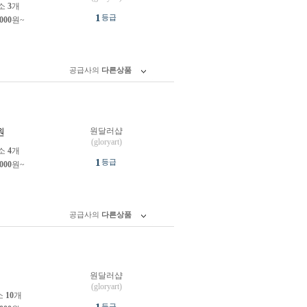
소
3
개
1
등급
,000
원~
공급사의
다른상품
원달러샵
원
(gloryart)
소
4
개
1
등급
,000
원~
공급사의
다른상품
원달러샵
원
(gloryart)
소
10
개
등급