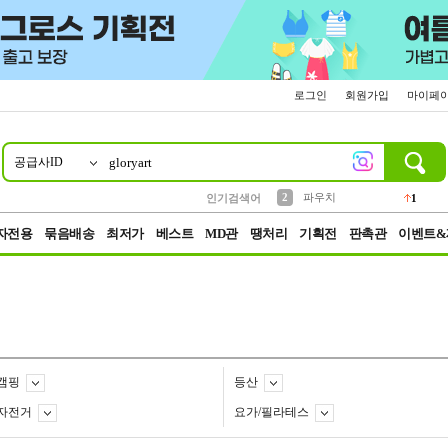
로그인
회원가입
마이페
공급사ID
10
1
4
5
6
7
8
9
키링
선풍기
말랑이
키캡
텀블러
가방
양말
양산
1
1
5
2
2
2
파우치
인기검색어
1
3
모자
2
자전용
묶음배송
최저가
베스트
MD관
땡처리
기획전
판촉관
이벤트&
캠핑
등산
자전거
요가/필라테스