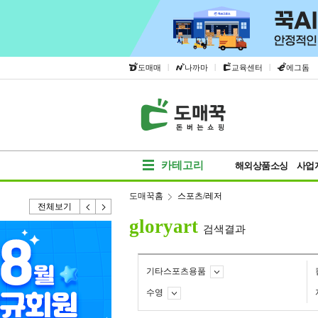
|
|
|
도매매
나까마
교육센터
에그돔
카테고리
해외상품소싱
사업
도매꾹홈
스포츠/레저
전체보기
gloryart
검색결과
기타스포츠용품
수영