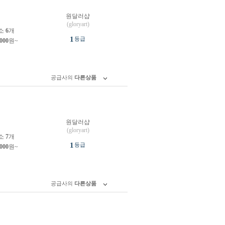
원달러샵
원
(gloryart)
소
6
개
1
등급
,000
원~
공급사의
다른상품
원달러샵
원
(gloryart)
소
7
개
1
등급
,000
원~
공급사의
다른상품