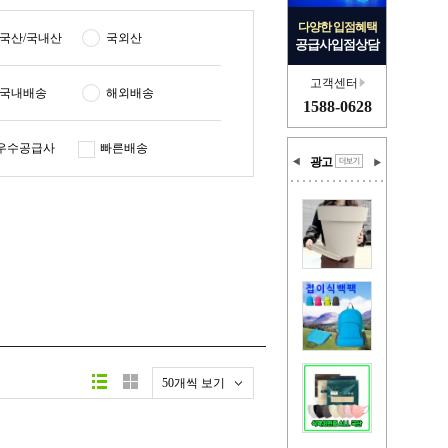
다양한 입점혜택
국산/국내산
국외산
공급사입점상담
고객센터
국내배송
해외배송
1588-0628
우수공급사
빠른배송
광고
50개씩 보기