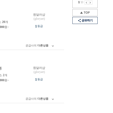
1
/
10
원달러샵
원
(gloryart)
공유하기
소
20
개
1
등급
,000
원~
공급사의
다른상품
원달러샵
원
(gloryart)
소
2
개
1
등급
,000
원~
공급사의
다른상품