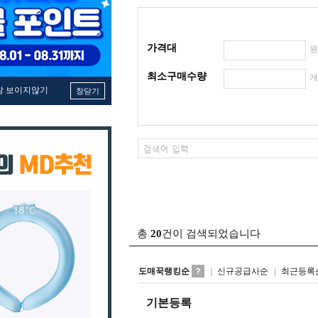
가격대
최소구매수량
창 보이지않기
창닫기
총
20
건이 검색되었습니다
도매꾹랭킹순
신규공급사순
최근등록
기본등록