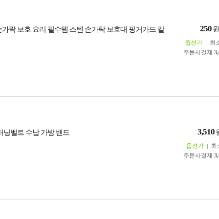
250
손가락 보호 요리 필수템 스텐 손가락 보호대 핑거가드 칼
옵션가
최
주문시결제
3
3,510
 러닝벨트 수납 가방 밴드
옵션가
최
주문시결제
3