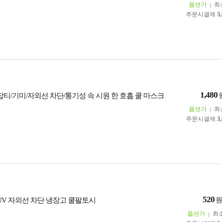
옵션가
최
주문시결제
3
1,480
잡티/기미/자외선 차단/통기성 속 시원 한 호흡 쿨 마스크
옵션가
최
주문시결제
3
520
 UV 자외선 차단 냉장고 쿨팔토시
옵션가
최