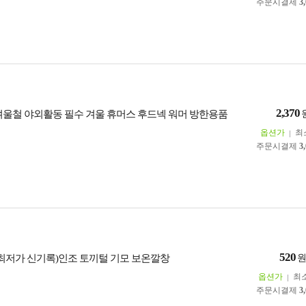
주문시결제
3
2,370
겨울철 야외활동 필수 겨울 휴머스 후드넥 워머 방한용품
옵션가
최
주문시결제
3
520
(최저가 신기록)인조 토끼털 기모 보온깔창
옵션가
최
주문시결제
3