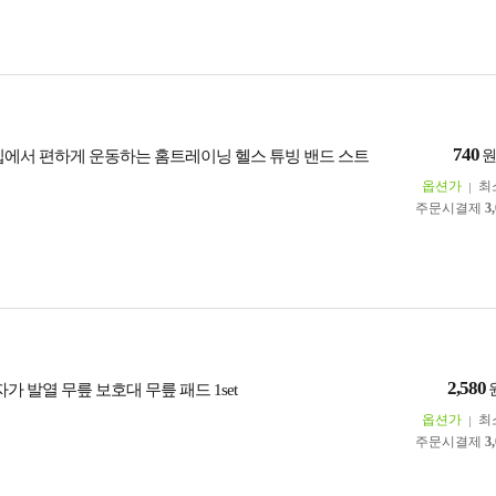
740
집에서 편하게 운동하는 홈트레이닝 헬스 튜빙 밴드 스트
옵션가
최
주문시결제
3
2,580
자가 발열 무릎 보호대 무릎 패드 1set
옵션가
최
주문시결제
3