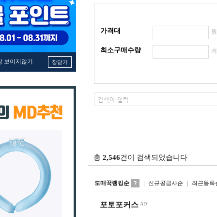
가격대
최소구매수량
창 보이지않기
창닫기
총
2,546
건이 검색되었습니다
도매꾹랭킹순
신규공급사순
최근등록
포토포커스