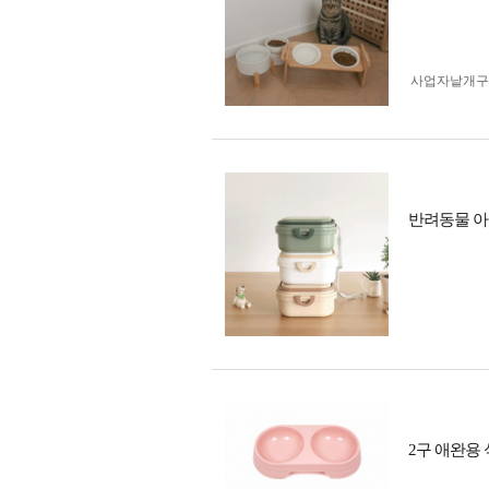
사업자 낱개
반려동물 아
2구 애완용 