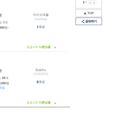
1
/
9
마이도매몰
원
(ozzshop)
공유하기
소
5
개
1
등급
,000
원~
공급사의
다른상품
BulkPro
원
(53302953)
소
80
개
8
등급
0,000
원
배송
공급사의
다른상품