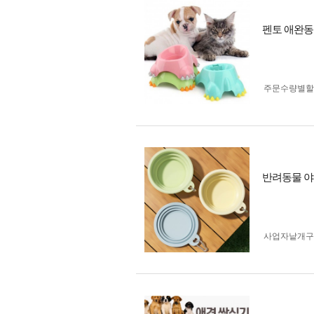
펜토 애완동
주문수량별할
반려동물 야
사업자 낱개