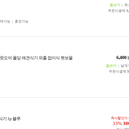
옵션가
최
주문시결제
3
구매가능
흥정가능
6,400
웃도어 폴딩 애견식기 외출 접이식 펫보울
옵션가
낱개
주문시결제
3
즉시할인가
식기 1p 블루
33%
30