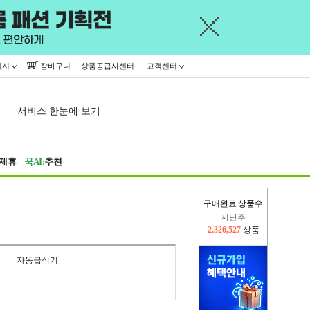
이지
장바구니
상품공급사센터
고객센터
서비스 한눈에 보기
제휴
꾹AI:
추천
구매완료 상품수
이번주
2,227,113
상품
지난주
2,326,527
상품
자동급식기