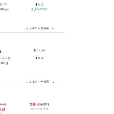
1
소
3
개
등급
빠른배송
,000
원~
공급사의
다른상품
hickies
원
1
구매가능
등급
,000
원
공급사의
다른상품
450
원
친구도매
0
(myrealgreen)
원