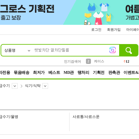
로그인
회원가입
마이페
상품명
10
1
4
5
6
7
8
9
파우치
등산
벨트
실리콘
양말
모자
양산
여성패션
152
395
555
12
1
1
5
3
2
케이스
인기검색어
12
3
생수
454
자전용
묶음배송
최저가
베스트
MD관
땡처리
기획전
판촉관
이벤트&
/급수기
식기/식탁
급수기/물병
사료통/사료스푼