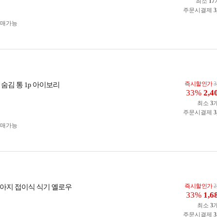
최소
17
주문시결제
3
구매가능
즉시할인가
3
숨김 통 1p 아이보리
33%
2,4
최소
3
주문시결제
3
구매가능
즉시할인가
2
아지 접이식 식기 옐로우
33%
1,6
최소
3
주문시결제
3