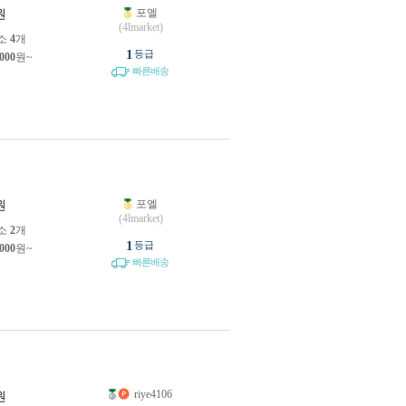
포엘
원
(4lmarket)
소
4
개
1
등급
,000
원~
빠른배송
포엘
원
(4lmarket)
소
2
개
1
등급
,000
원~
빠른배송
riye4106
원