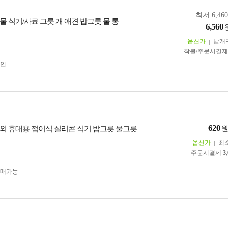
최저 6,46
물 식기/사료 그릇 개 애견 밥그릇 물 통
6,560
옵션가
낱개
착불/주문시결
인
620
외 휴대용 접이식 실리콘 식기 밥그릇 물그릇
옵션가
최
주문시결제
3
구매가능