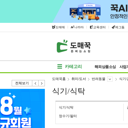
|
|
|
도매매
나까마
교육센터
에그돔
카테고리
해외상품소싱
사업
도매꾹홈
취미/도서
반려동물
식기
전체보기
식기/식탁
식기/식탁
정수기/필터