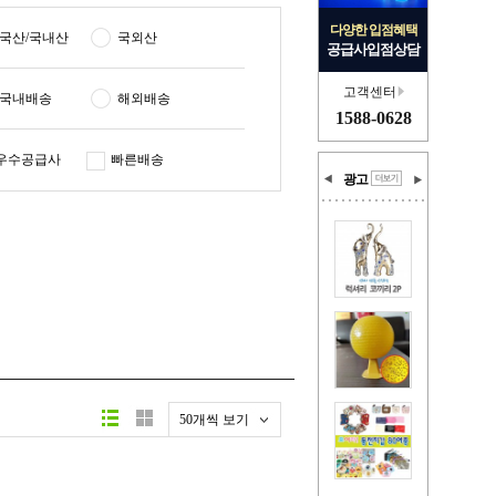
다양한 입점혜택
국산/국내산
국외산
공급사입점상담
고객센터
국내배송
해외배송
1588-0628
우수공급사
빠른배송
광고
50개씩 보기