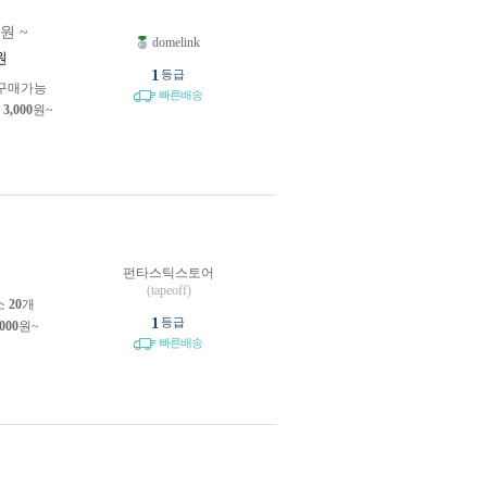
0원 ~
domelink
원
1
등급
구매가능
빠른배송
제
3,000
원~
펀타스틱스토어
원
(tapeoff)
소
20
개
1
등급
,000
원~
빠른배송