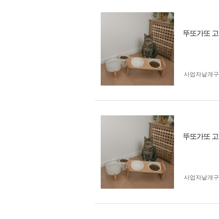
뚜또가또 고
사업자 낱개
뚜또가또 고
사업자 낱개