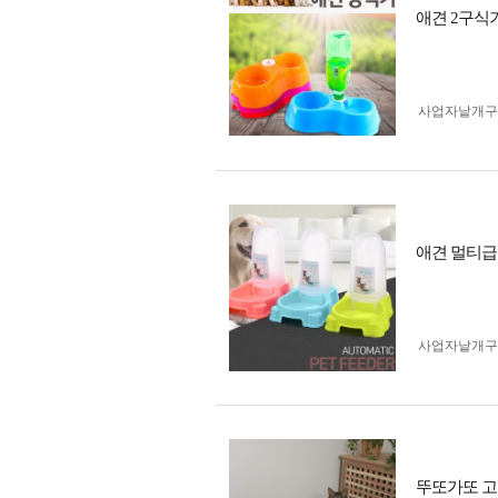
애견 2구식
사업자 낱개
애견 멀티급
사업자 낱개
뚜또가또 고