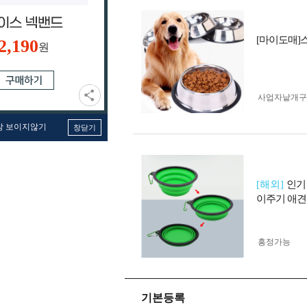
[마이도매]
2,190
원
사업자 낱개
창 보이지않기
창닫기
[해외]
인기
이주기 애견
흥정가능
기본등록