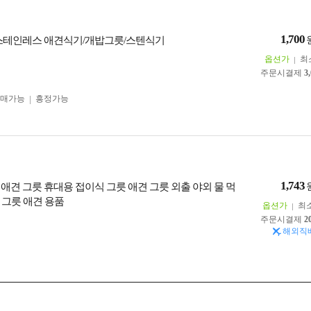
1,700
스테인레스 애견식기/개밥그릇/스텐식기
옵션가
최
주문시결제
3
구매가능
흥정가능
1,743
 애견 그릇 휴대용 접이식 그릇 애견 그릇 외출 야외 물 먹
 그릇 애견 용품
옵션가
최
주문시결제
2
해외직