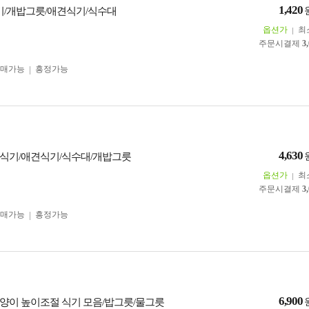
1,420
기/개밥그릇/애견식기/식수대
옵션가
최
주문시결제
3
구매가능
흥정가능
4,630
식기/애견식기/식수대/개밥그릇
옵션가
최
주문시결제
3
구매가능
흥정가능
6,900
양이 높이조절 식기 모음/밥그릇/물그릇