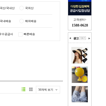
다양한 입점혜택
국산/국내산
국외산
공급사입점상담
고객센터
국내배송
해외배송
1588-0628
우수공급사
빠른배송
광고
50개씩 보기