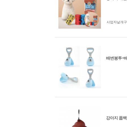
사업자 낱개
배변봉투+
강아지 풉