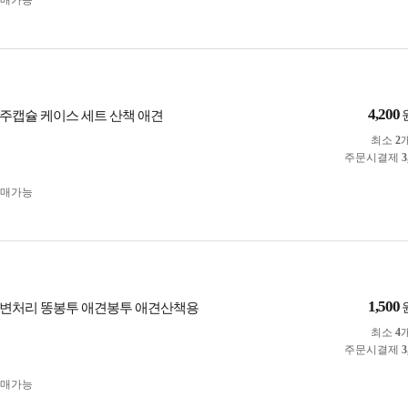
구매가능
4,200
주캡슐 케이스 세트 산책 애견
최소
2
주문시결제
3
구매가능
1,500
배변처리 똥봉투 애견봉투 애견산책용
최소
4
주문시결제
3
구매가능