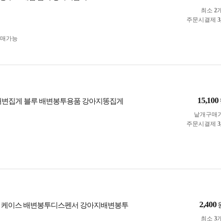
최소
2
주문시결제
3
구매가능
15,100
배변집게 블루 배변봉투용품 강아지똥집게
낱개구매
주문시결제
3
2,400
백 케이스 배변봉투디스펜서 강아지배변봉투
최소
3