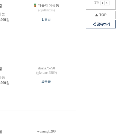
1
/
9
더블제이유통
원
(dpdlakxm)
가능
1
등급
,000
원
공유하기
deans75790
원
(gkswns4869)
가능
4
등급
,000
원
wusung8290
원