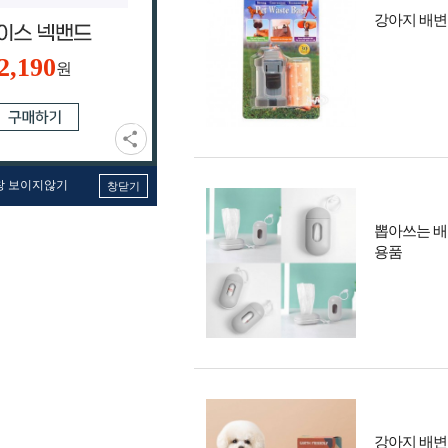
강아지 배변
2,190
원
창 보이지않기
창닫기
뽑아쓰는 배
용품
강아지 배변