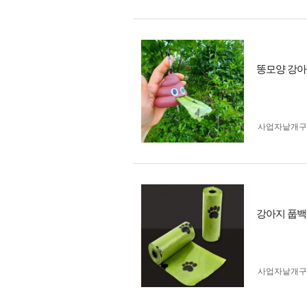
똥모양 강아
사업자 낱개
강아지 풉백
사업자 낱개