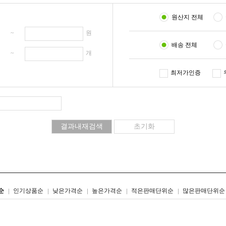
원산지 전체
원 ~
원
배송 전체
개 ~
개
최저가인증
리스트형
갤러리형
순
인기상품순
낮은가격순
높은가격순
적은판매단위순
많은판매단위순