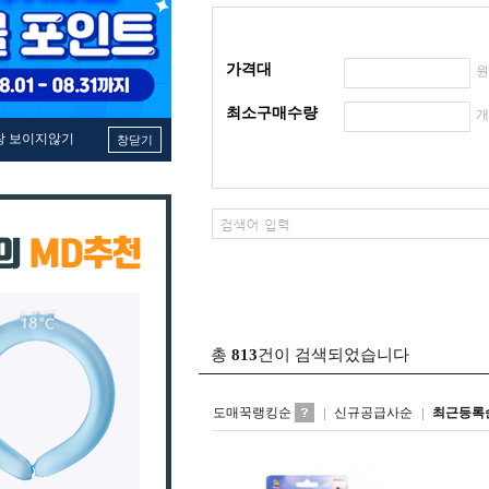
가격대
최소구매수량
창 보이지않기
창닫기
총
813
건이 검색되었습니다
도매꾹랭킹순
신규공급사순
최근등록