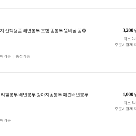
3,200
지 산책용품 배변봉투 포함 똥봉투 똥비닐 똥츄
최소
2
주문시결제
3
구매가능
흥정가능
1,000
 리필봉투 배변봉투 강아지똥봉투 애견배변봉투
최소
6
주문시결제
3
구매가능