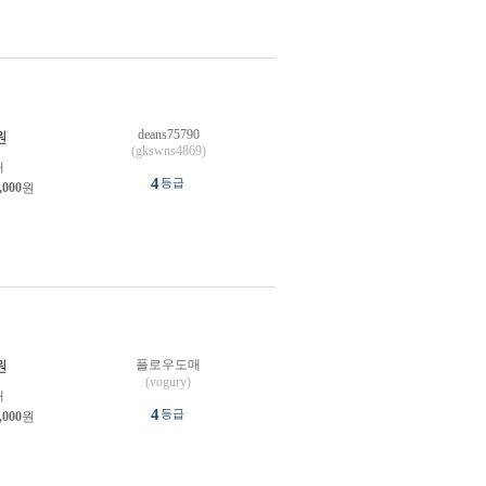
deans75790
원
(gkswns4869)
개
4
등급
,000
원
플로우도매
원
(vogury)
개
4
등급
,000
원