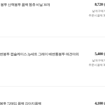
8,720
 봉투 산책봉투 풉백 똥츄 비닐 30개
낱개구매
주문시결제
3
5,400
변봉투 캡슐케이스 2p세트 그레이 배변통봉투 애견야외
낱개구매
주문시결제
3
4,100
봉투 72매입 풉백 강아지풉백