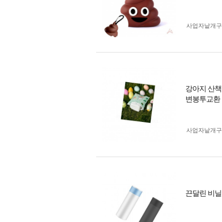
사업자 낱개
강아지 산책
변봉투교환
사업자 낱개
끈달린 비닐