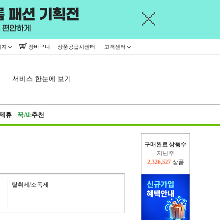
이지
장바구니
상품공급사센터
고객센터
서비스 한눈에 보기
제휴
꾹AI:
추천
구매완료 상품수
이번주
2,227,113
상품
지난주
2,326,527
상품
탈취제/소독제