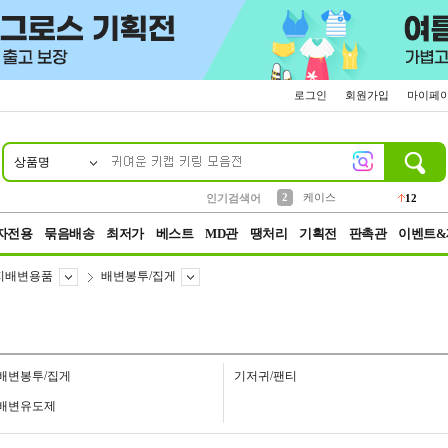
로그인
회원가입
마이페
상품명
10
1
4
5
6
7
8
9
파우치
등산
벨트
실리콘
양말
모자
양산
여성패션
152
395
555
12
1
1
5
3
2
케이스
인기검색어
12
3
생수
454
자전용
묶음배송
최저가
베스트
MD관
땡처리
기획전
판촉관
이벤트&
지배변용품
배변봉투/집게
배변봉투/집게
기저귀/팬티
배변유도제