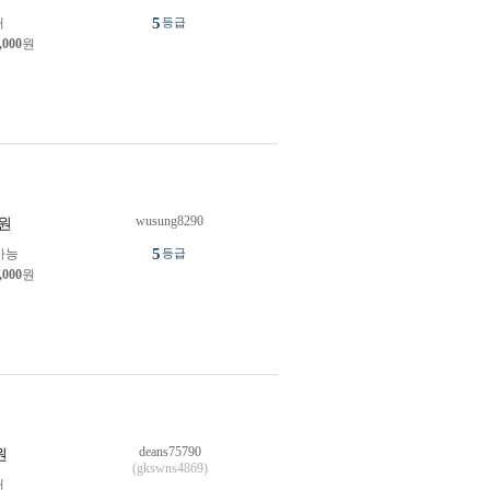
5
개
등급
,000
원
wusung8290
원
5
가능
등급
,000
원
deans75790
원
(gkswns4869)
개