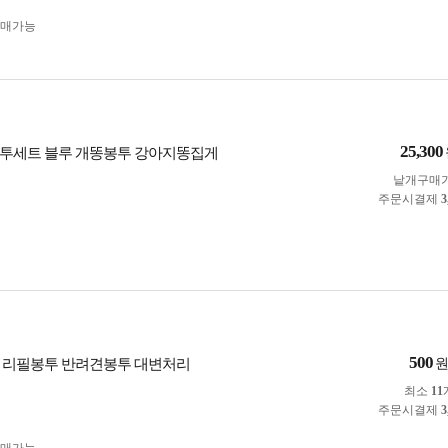
구매가능
25,300
투세트 블루 개똥봉투 강아지똥집게
낱개구매
주문시결제
3
500
 리필봉투 반려견봉투 대변처리
최소
11
주문시결제
3