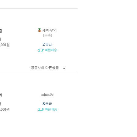
세아무역
원
(seah)
개
2
등급
,000
원
빠른배송
공급사의
다른상품
minss03
원
8
개
등급
,000
원
빠른배송