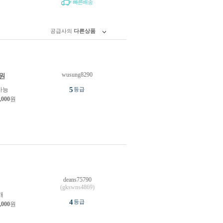
빠른배송
공급사의
다른상품
wusung8290
원
5
가능
등급
,000
원
deans75790
원
(gkswns4869)
개
4
등급
,000
원