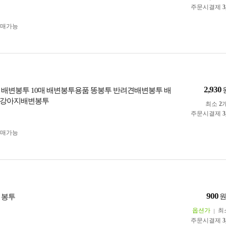
주문시결제
3
구매가능
2,930
 배변봉투 10매 배변봉투용품 똥봉투 반려견배변봉투 배
 강아지배변봉투
최소
2
주문시결제
3
구매가능
900
 봉투
옵션가
최
주문시결제
3