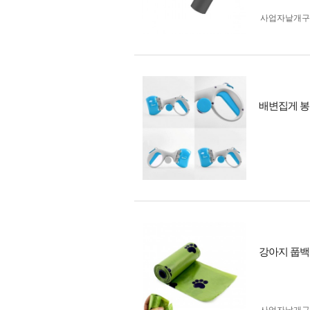
사업자 낱개
배변집게 봉
강아지 풉백