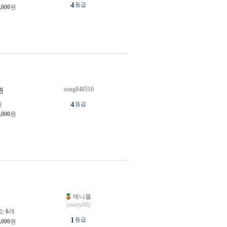
4
등급
,000
원
song848510
원
4
개
등급
,000
원
메니몰
원
(meny00)
소
6
개
1
등급
,000
원