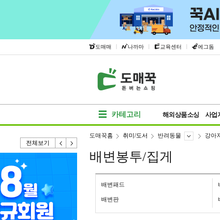
|
|
|
도매매
나까마
교육센터
에그돔
카테고리
해외상품소싱
사업
도매꾹홈
취미/도서
반려동물
강아
전체보기
배변봉투/집게
배변패드
배변판