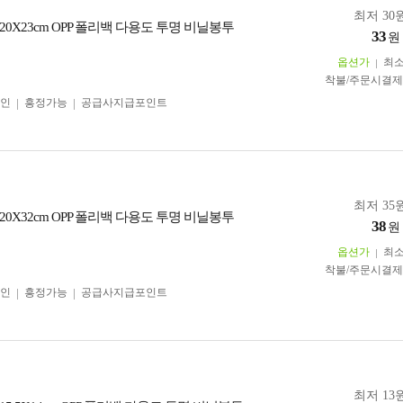
최저 30원
0X23cm OPP 폴리백 다용도 투명 비닐봉투
33
원
옵션가
최
착불/주문시결
인
흥정가능
공급사지급포인트
최저 35원
0X32cm OPP 폴리백 다용도 투명 비닐봉투
38
원
옵션가
최
착불/주문시결
인
흥정가능
공급사지급포인트
최저 13원