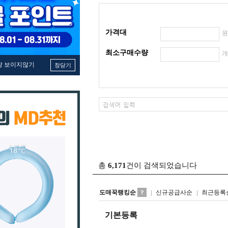
가격대
최소구매수량
창 보이지않기
창닫기
총
6,171
건이 검색되었습니다
도매꾹랭킹순
신규공급사순
최근등록
기본등록