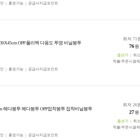
인
흥정가능
공급사지급포인트
최저 71원
0X45cm OPP 폴리백 다용도 투명 비닐봉투
76
원
옵션가
최
착불/주문시결
인
흥정가능
공급사지급포인트
최저 26원
)+4cm 헤다봉투 헤다봉투 OPP접착봉투 접착비닐봉투
27
원
옵션가
최
착불/주문시결
인
흥정가능
공급사지급포인트