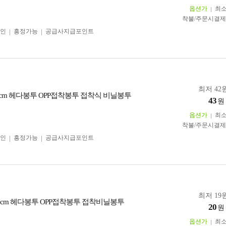
옵션가
최
착불/주문시결
인
흥정가능
공급사지급포인트
최저 42원
0)+4cm 헤다봉투 OPP접착봉투 접착식 비닐봉투
43
원
옵션가
최
착불/주문시결
인
흥정가능
공급사지급포인트
최저 19원
.5)+4cm 헤다봉투 OPP접착봉투 접착비닐봉투
20
원
옵션가
최