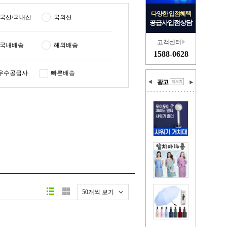
다양한 입점혜택
국산/국내산
국외산
공급사입점상담
고객센터
국내배송
해외배송
1588-0628
우수공급사
빠른배송
광고
50개씩 보기