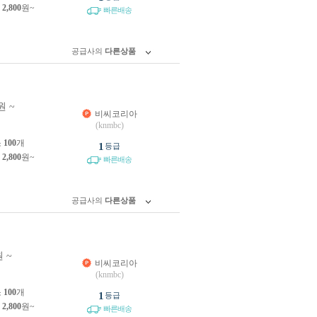
제
2,800
원~
빠른배송
공급사의
다른상품
원 ~
비씨코리아
원
(knmbc)
소
100
개
1
등급
제
2,800
원~
빠른배송
공급사의
다른상품
 ~
비씨코리아
(knmbc)
소
100
개
1
등급
제
2,800
원~
빠른배송