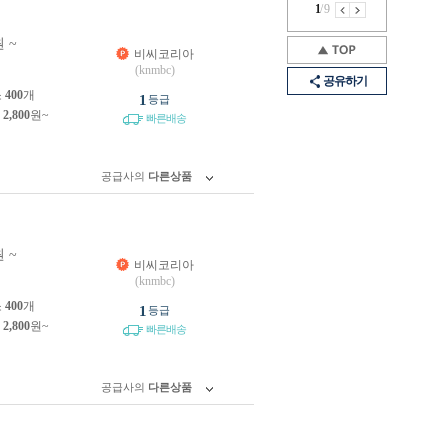
1
/
9
 ~
비씨코리아
(knmbc)
공유하기
소
400
개
1
등급
제
2,800
원~
빠른배송
공급사의
다른상품
 ~
비씨코리아
(knmbc)
소
400
개
1
등급
제
2,800
원~
빠른배송
공급사의
다른상품