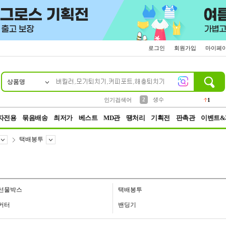
로그인
회원가입
마이페
상품명
10
1
4
5
6
7
8
9
벨트
파우치
등산
실리콘
양말
여성패션
장갑
led
4
3
1
2
4
1
2
생수
인기검색어
1
3
케이스
1
자전용
묶음배송
최저가
베스트
MD관
땡처리
기획전
판촉관
이벤트&
택배봉투
선물박스
택배봉투
커터
밴딩기