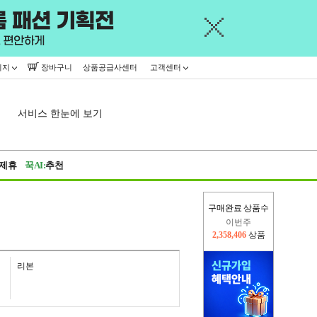
이지
장바구니
상품공급사센터
고객센터
서비스 한눈에 보기
제휴
꾹AI:
추천
구매완료 상품수
이번주
2,358,406
상품
지난주
2,326,527
상품
리본