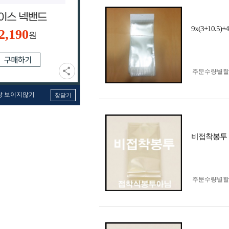
9x(3+10
2,190
원
주문수량별할
창 보이지않기
창닫기
비접착봉투 1
주문수량별할