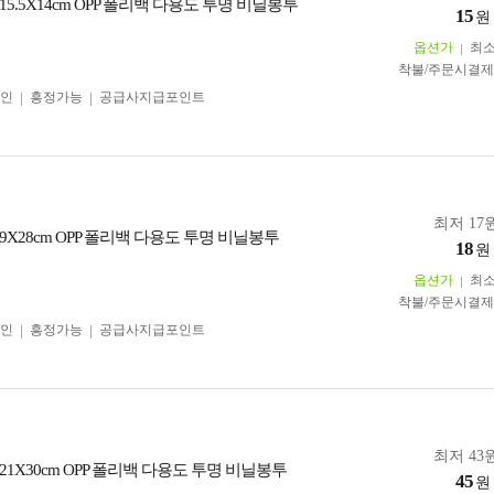
5.5X14cm OPP 폴리백 다용도 투명 비닐봉투
15
원
옵션가
최
착불/주문시결
인
흥정가능
공급사지급포인트
최저 17원
X28cm OPP 폴리백 다용도 투명 비닐봉투
18
원
옵션가
최
착불/주문시결
인
흥정가능
공급사지급포인트
최저 43원
1X30cm OPP 폴리백 다용도 투명 비닐봉투
45
원