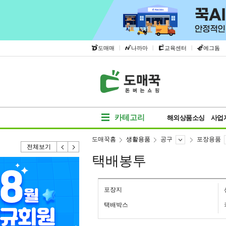
|
|
|
도매매
나까마
교육센터
에그돔
카테고리
해외상품소싱
사업
도매꾹홈
생활용품
공구
포장용품
전체보기
택배봉투
포장지
택배박스