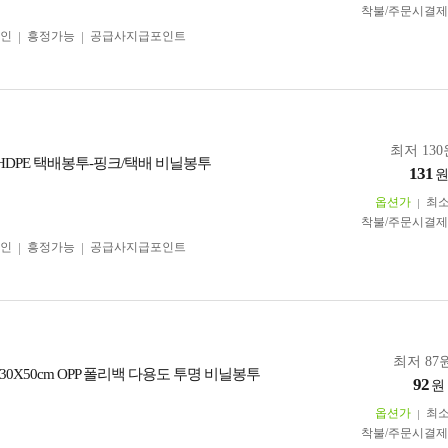
착불/주문시결
인
흥정가능
공급사지급포인트
최저 130
1p HDPE 택배봉투-핑크/택배 비닐봉투
131
옵션가
최
착불/주문시결
인
흥정가능
공급사지급포인트
최저 87원
0X50cm OPP 폴리백 다용도 투명 비닐봉투
92
원
옵션가
최
착불/주문시결