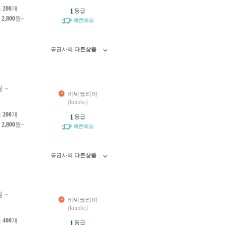
소
200
개
1
등급
제
2,800
원~
빠른배송
공급사의
다른상품
 ~
비씨코리아
(knmbc)
소
200
개
1
등급
제
2,800
원~
빠른배송
공급사의
다른상품
 ~
비씨코리아
(knmbc)
소
400
개
1
등급