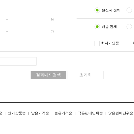
원산지 전체
원 ~
원
배송 전체
개 ~
개
최저가인증
리스트형
갤러리형
순
인기상품순
낮은가격순
높은가격순
적은판매단위순
많은판매단위순