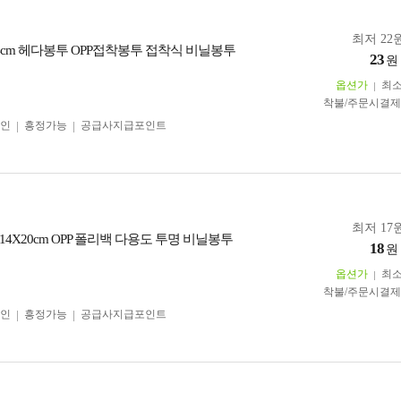
최저 22원
.5)+4cm 헤다봉투 OPP접착봉투 접착식 비닐봉투
23
원
옵션가
최
착불/주문시결
인
흥정가능
공급사지급포인트
최저 17원
4X20cm OPP 폴리백 다용도 투명 비닐봉투
18
원
옵션가
최
착불/주문시결
인
흥정가능
공급사지급포인트