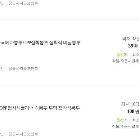
인
공급사지급포인트
최저 32원
0)+4cm 헤다봉투 OPP접착봉투 접착식 비닐봉투
35
원
옵션가
최
착불/주문시결
인
공급사지급포인트
최저 105
cm OPP 접착식폴리백 속봉투 투명 접착식봉투
108
옵션가
최
착불/주문시결
인
공급사지급포인트