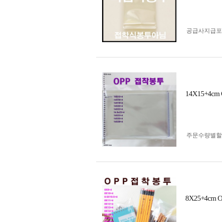
공급사지급포
14X15+4
주문수량별할
8X25+4c