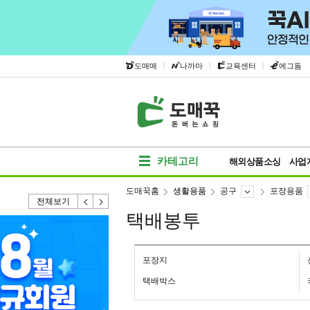
|
|
|
도매매
나까마
교육센터
에그돔
카테고리
해외상품소싱
사업
도매꾹홈
생활용품
공구
포장용품
전체보기
택배봉투
포장지
택배박스