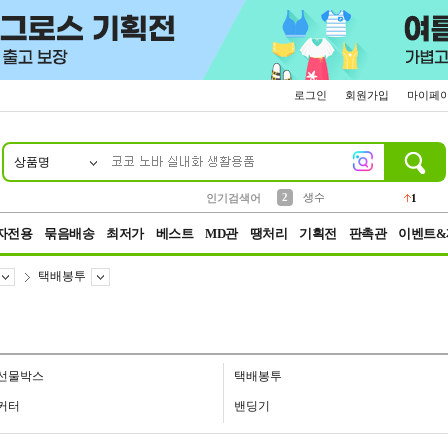
로그인
회원가입
마이페
상품명
10
1
4
5
6
7
8
9
벨트
파우치
등산
실리콘
양말
여성패션
장갑
led
4
3
1
2
4
1
2
생수
인기검색어
1
3
케이스
1
자전용
묶음배송
최저가
베스트
MD관
땡처리
기획전
판촉관
이벤트&
택배봉투
선물박스
택배봉투
커터
밴딩기