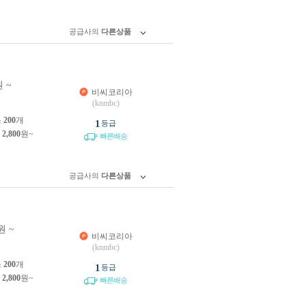
공급사의
다른상품
 ~
비씨코리아
(knmbc)
소
200
개
1
등급
제
2,800
원~
빠른배송
공급사의
다른상품
원 ~
비씨코리아
원
(knmbc)
소
200
개
1
등급
제
2,800
원~
빠른배송