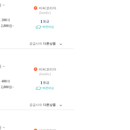
 ~
비씨코리아
(knmbc)
소
200
개
1
등급
제
2,800
원~
빠른배송
공급사의
다른상품
 ~
비씨코리아
(knmbc)
소
400
개
1
등급
제
2,800
원~
빠른배송
공급사의
다른상품
 ~