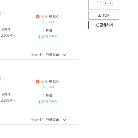
1
/
9
 ~
비씨코리아
(knmbc)
공유하기
소
200
개
1
등급
제
2,800
원~
빠른배송
공급사의
다른상품
 ~
비씨코리아
(knmbc)
소
200
개
1
등급
제
2,800
원~
빠른배송
공급사의
다른상품