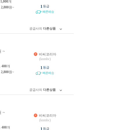
소
1,000
개
1
등급
제
2,800
원~
빠른배송
공급사의
다른상품
 ~
비씨코리아
(knmbc)
소
400
개
1
등급
제
2,800
원~
빠른배송
공급사의
다른상품
 ~
비씨코리아
(knmbc)
소
400
개
1
등급