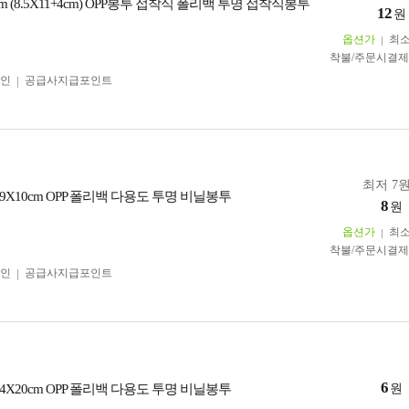
+4cm (8.5X11+4cm) OPP봉투 접착식 폴리백 투명 접착식봉투
12
원
옵션가
최
착불/주문시결
인
공급사지급포인트
최저 7원
X10cm OPP 폴리백 다용도 투명 비닐봉투
8
원
옵션가
최
착불/주문시결
인
공급사지급포인트
6
X20cm OPP 폴리백 다용도 투명 비닐봉투
원