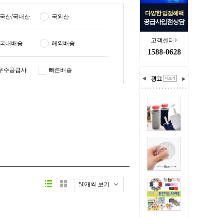
다양한 입점혜택
국산/국내산
국외산
공급사입점상담
고객센터
국내배송
해외배송
1588-0628
우수공급사
빠른배송
광고
50개씩 보기