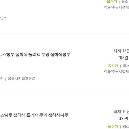
옵션가
최
착불/주문시결
인트
최저 18원
cm OPP봉투 접착식 폴리백 투명 접착식봉투
19
원
옵션가
최
착불/주문시결
인
공급사지급포인트
최저 16원
m OPP봉투 접착식 폴리백 투명 접착식봉투
17
원
옵션가
최