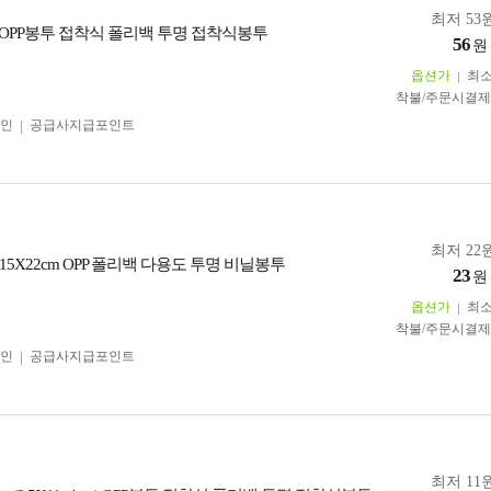
최저 53원
cm OPP봉투 접착식 폴리백 투명 접착식봉투
56
원
옵션가
최
착불/주문시결
인
공급사지급포인트
최저 22원
5X22cm OPP 폴리백 다용도 투명 비닐봉투
23
원
옵션가
최
착불/주문시결
인
공급사지급포인트
최저 11원