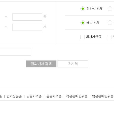
원산지 전체
원 ~
원
배송 전체
개 ~
개
최저가인증
리스트형
갤러리형
순
인기상품순
낮은가격순
높은가격순
적은판매단위순
많은판매단위순