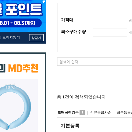
가격대
최소구매수량
창 보이지않기
창닫기
총
1
건이 검색되었습니다
도매꾹랭킹순
신규공급사순
최근등록
기본등록