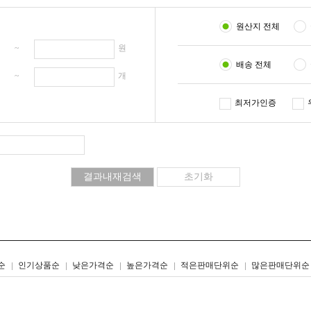
원산지 전체
원 ~
원
배송 전체
개 ~
개
최저가인증
리스트형
갤러리형
순
인기상품순
낮은가격순
높은가격순
적은판매단위순
많은판매단위순