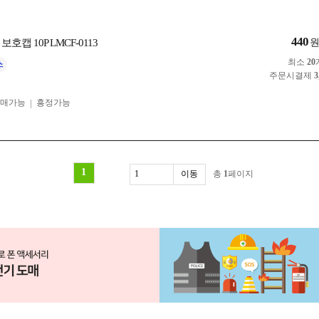
440
호캡 10P LMCF-0113
최소
20
주문시결제
3
구매가능
흥정가능
1
총
1
페이지