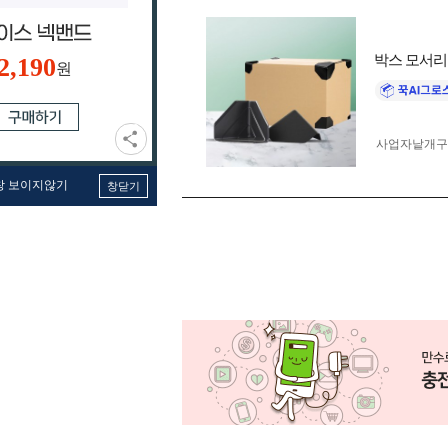
박스 모서리 보
2,190
원
사업자 낱개
창 보이지않기
창닫기