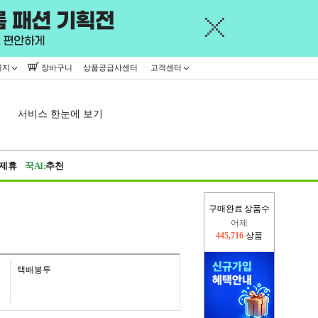
이지
장바구니
상품공급사센터
고객센터
서비스 한눈에 보기
제휴
꾹AI:
추천
구매완료 상품수
어제
445,716
상품
오늘(현재)
71,979
상품
택배봉투