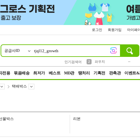
로그인
회원가입
마이페
공급사ID
10
1
4
5
6
7
8
9
키링
미니
말랑이
선풍기
가방
양말
짱구
텀블러
23
2
1
1
7
3
2
파우치
인기검색어
3
모자
자전용
묶음배송
최저가
베스트
MD관
땡처리
기획전
판촉관
이벤트&
택배박스
선물박스
리본