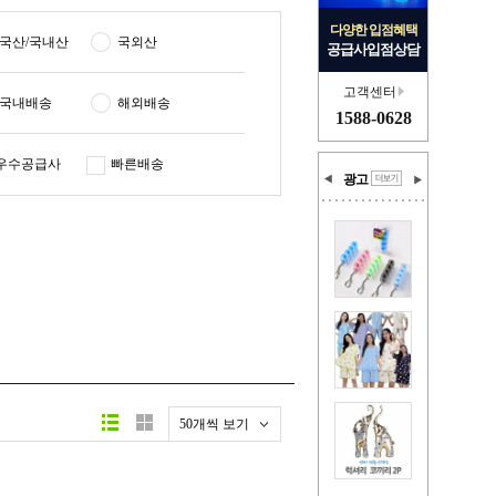
다양한 입점혜택
국산/국내산
국외산
공급사입점상담
고객센터
국내배송
해외배송
1588-0628
우수공급사
빠른배송
광고
50개씩 보기