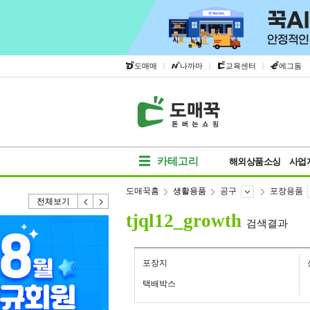
|
|
|
도매매
나까마
교육센터
에그돔
카테고리
해외상품소싱
사업
도매꾹홈
생활용품
공구
포장용품
전체보기
tjql12_growth
검색결과
포장지
택배박스