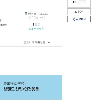
1
/
10
라이크미그로스
원
(tjql12_growth)
공유하기
개
1
등급
,000
원
빠른배송
공급사의
다른상품