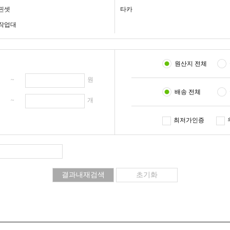
핀셋
타카
작업대
원산지 전체
원 ~
원
배송 전체
개 ~
개
최저가인증