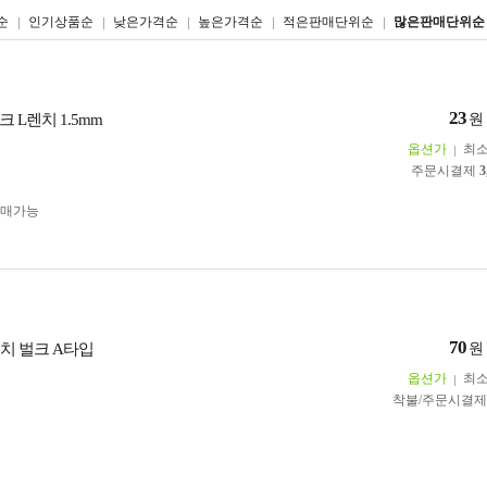
리스트형
갤러리형
순
인기상품순
낮은가격순
높은가격순
적은판매단위순
많은판매단위순
23
 L렌치 1.5mm
원
옵션가
최
주문시결제
3
구매가능
70
렌치 벌크 A타입
원
옵션가
최
착불/주문시결