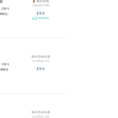
해피포레
원
(dama02340)
소
150
개
2
등급
,000
원~
빠른배송
와이즈바이온
(wisebuy-on)
소
150
개
5
등급
,000
원
와이즈바이온
(wisebuy-on)