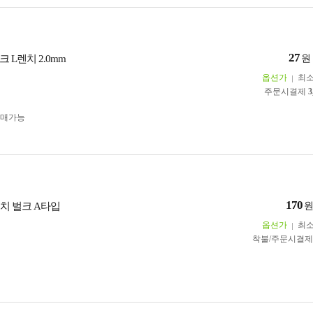
27
 L렌치 2.0mm
원
옵션가
최
주문시결제
3
구매가능
170
렌치 벌크 A타입
옵션가
최
착불/주문시결