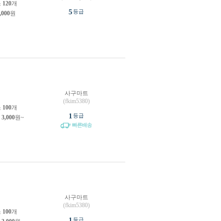
소
120
개
5
등급
,000
원
사구마트
원
(fkim5380)
소
100
개
1
등급
제
3,000
원~
빠른배송
사구마트
원
(fkim5380)
소
100
개
1
등급