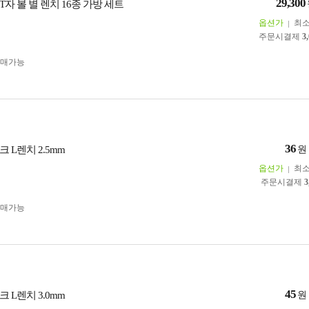
29,300
자 볼 별 렌치 16종 가방 세트
옵션가
최
주문시결제
3
구매가능
36
 L렌치 2.5mm
원
옵션가
최
주문시결제
3
구매가능
45
 L렌치 3.0mm
원