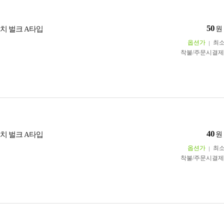
50
렌치 벌크 A타입
원
옵션가
최
착불/주문시결
40
렌치 벌크 A타입
원
옵션가
최
착불/주문시결