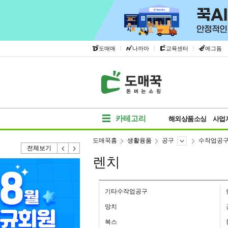
|
|
|
도매매
나까마
교육센터
에그돔
카테고리
해외상품소싱
사업
도매꾹홈
생활용품
공구
수작업공
전체보기
렌치
기타수작업공구
망치
복스