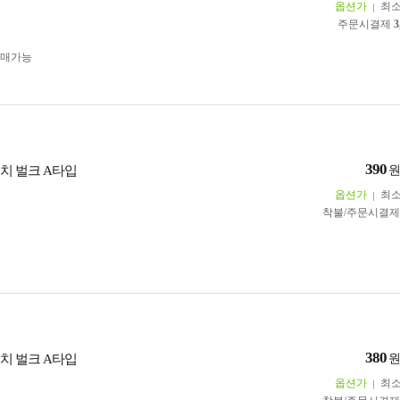
옵션가
최
주문시결제
3
구매가능
390
렌치 벌크 A타입
옵션가
최
착불/주문시결
380
렌치 벌크 A타입
옵션가
최