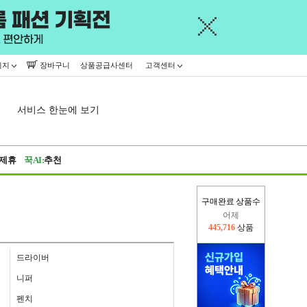
이지
장바구니
상품공급사센터
고객센터
서비스 한눈에 보기
제휴
꾹AI:
추천
구매완료 상품수
오늘(현재)
332,346
상품
어제
445,716
상품
드라이버
니퍼
펜치