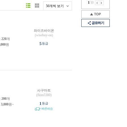
1
/
10
50개씩 보기
공유하기
와이즈바이온
(wisebuy-on)
소
220
개
5
등급
,000
원
사구마트
(fkim5380)
소
200
개
1
등급
제
3,000
원~
빠른배송