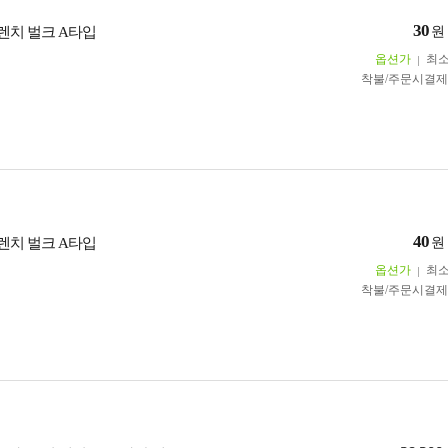
30
각렌치 벌크 A타입
원
옵션가
최
착불/주문시결
40
각렌치 벌크 A타입
원
옵션가
최
착불/주문시결