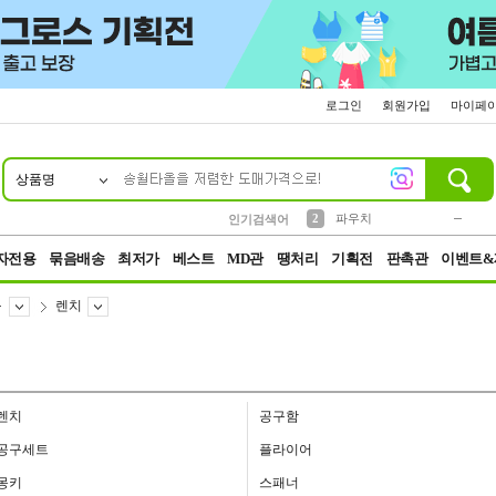
로그인
회원가입
마이페
상품명
10
1
4
5
6
7
8
9
키링
미니
말랑이
선풍기
가방
양말
짱구
텀블러
23
2
1
1
7
3
2
파우치
인기검색어
3
모자
자전용
묶음배송
최저가
베스트
MD관
땡처리
기획전
판촉관
이벤트&
구
렌치
렌치
공구함
공구세트
플라이어
몽키
스패너