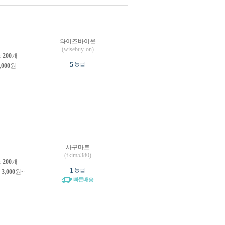
와이즈바이온
(wisebuy-on)
소
200
개
5
등급
,000
원
사구마트
원
(fkim5380)
소
200
개
1
등급
제
3,000
원~
빠른배송