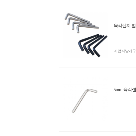
육각렌치 벌크
사업자 낱개
5mm 육각