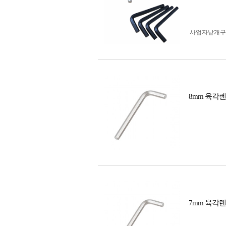
사업자 낱개
8mm 육각
7mm 육각