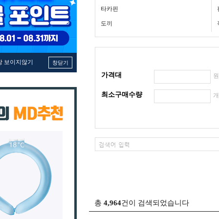
타카핀
도끼
창 보이지않기
창닫기
가격대
최소구매수량
총
4,964
건이 검색되었습니다