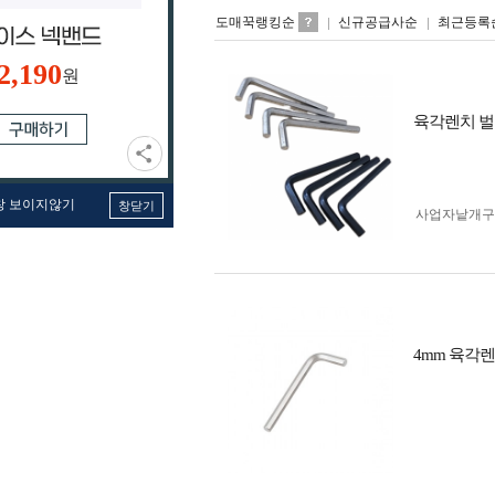
도매꾹랭킹순
신규공급사순
최근등록
2,190
원
육각렌치 벌크
창 보이지않기
창닫기
사업자 낱개
4mm 육각