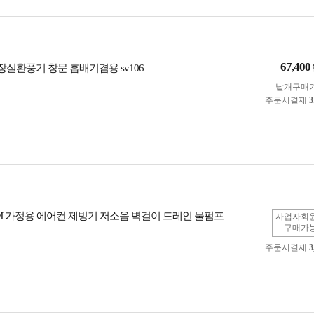
67,400
장실환풍기 창문 흡배기겸용 sv106
낱개구매
주문시결제
3
M 가정용 에어컨 제빙기 저소음 벽걸이 드레인 물펌프
사업자회
구매가
주문시결제
3