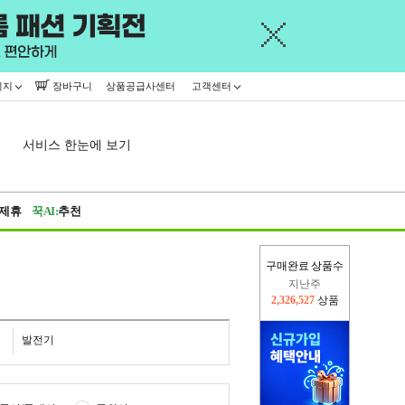
이지
장바구니
상품공급사센터
고객센터
서비스 한눈에 보기
제휴
꾹AI:
추천
지난주
구매완료 상품수
2,326,527
상품
이번주
2,309,909
상품
발전기