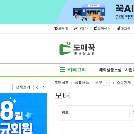
|
|
|
도매매
나까마
교육센터
에그돔
카테고리
해외상품소싱
사업
도매꾹홈
생활용품
공구
소형기계
전체보기
모터
펌프