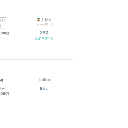
윈창고
원만
(winco0101)
능
2
등급
,000
원
빠른배송
kindlion
원
6
가능
등급
,000
원