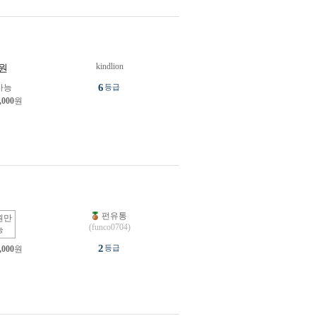
kindlion
원
6
가능
등급
,000
원
펀유통
원만
(funco0704)
능
2
등급
,000
원