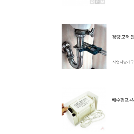
경량 모터 렌
사업자 낱개
배수펌프 4