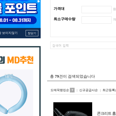
가격대
최소구매수량
창 보이지않기
창닫기
총
79
건이 검색되었습니다
도매꾹랭킹순
신규공급사순
최근등록
콘크리트 홈파