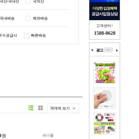
국산/국내산
국외산
다양한 입점혜택
공급사입점상담
국내배송
해외배송
고객센터
1588-0628
우수공급사
빠른배송
광고
50개씩 보기
0
파나몰
원