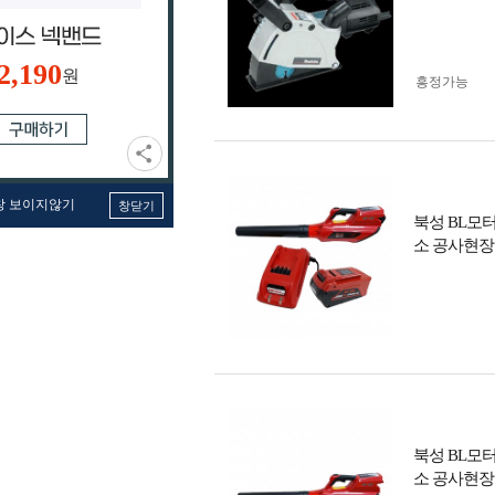
2,190
원
흥정가능
창 보이지않기
창닫기
북성 BL모터
소 공사현장
북성 BL모터
소 공사현장