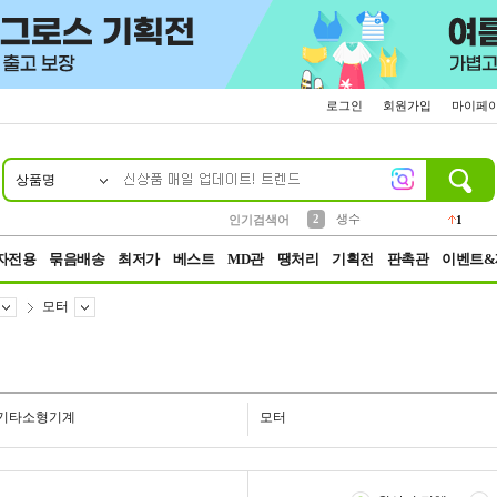
로그인
회원가입
마이페
상품명
10
1
4
5
6
7
8
9
벨트
파우치
등산
실리콘
양말
여성패션
장갑
led
4
3
1
2
4
1
2
생수
인기검색어
1
3
케이스
1
자전용
묶음배송
최저가
베스트
MD관
땡처리
기획전
판촉관
이벤트&
모터
기타소형기계
모터