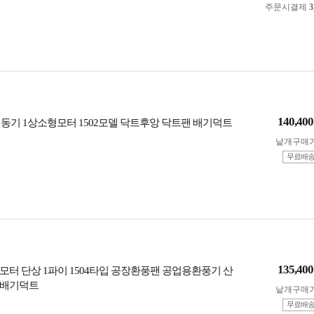
주문시결제
3
140,400
동기 1상소형모터 1502모델 닥트후앙 닥트팬 배기덕트
낱개구매
무료배
135,400
모터 단상 1파이 1504타입 공장환풍팬 공업용환풍기 산
 배기덕트
낱개구매
무료배