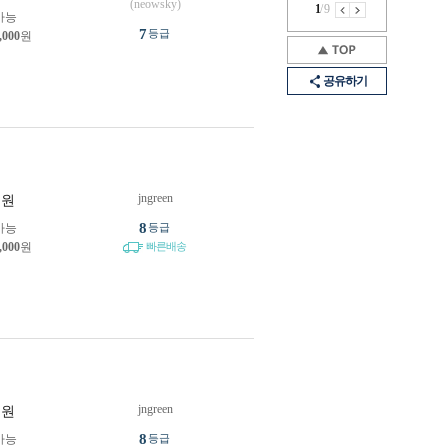
(neowsky)
1
/
9
가능
7
등급
,000
원
공유하기
jngreen
원
8
가능
등급
,000
원
빠른배송
jngreen
원
8
가능
등급