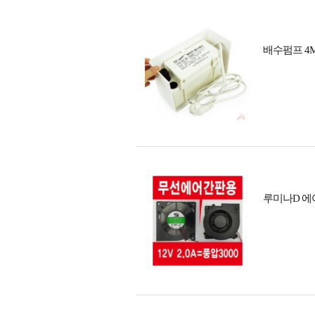
배수펌프 4
루미나D 에어