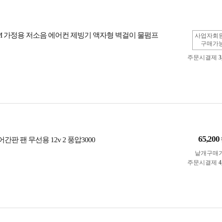
M 가정용 저소음 에어컨 제빙기 액자형 벽걸이 물펌프
사업자회
구매가
주문시결제
3
65,200
간판 팬 무선용 12v 2 풍압3000
낱개구매
주문시결제
4