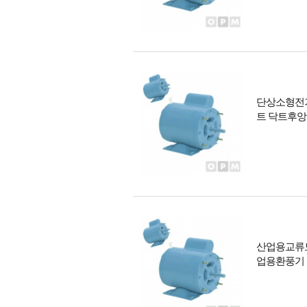
단상소형전기
트 닥트후앙
산업용교류모
업용환풍기