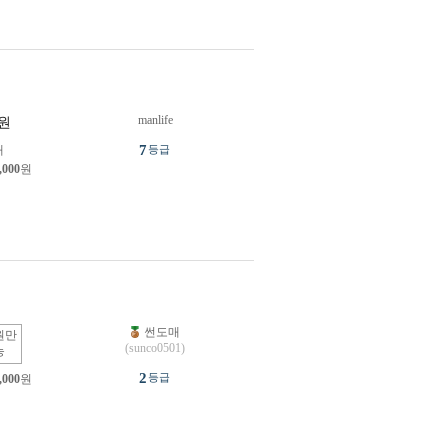
manlife
원
7
개
등급
,000
원
썬도매
원만
(sunco0501)
능
2
등급
,000
원