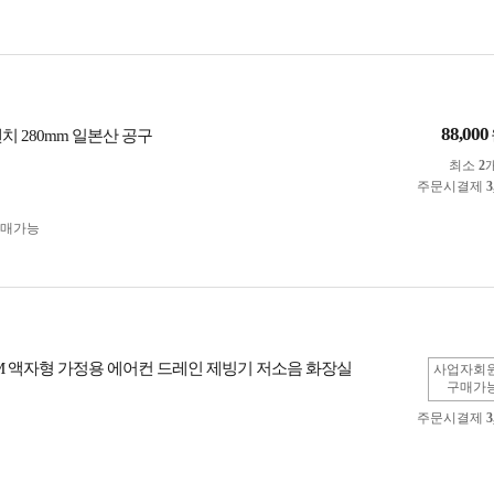
88,000
치 280mm 일본산 공구
최소
2
주문시결제
3
구매가능
M 액자형 가정용 에어컨 드레인 제빙기 저소음 화장실
사업자회
구매가
주문시결제
3