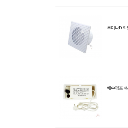
루미나D 화
배수펌프 4