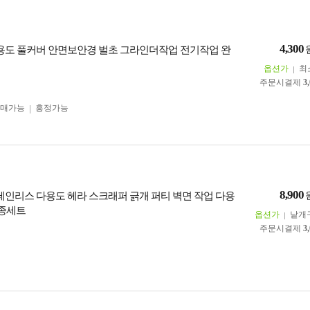
4,300
다용도 풀커버 안면보안경 벌초 그라인더작업 전기작업 완
옵션가
최
주문시결제
3
구매가능
흥정가능
8,900
스테인리스 다용도 헤라 스크래퍼 긁개 퍼티 벽면 작업 다용
4종세트
옵션가
낱개
주문시결제
3