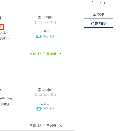
1
/
9
싸더라
원
(sns@503867)
공유하기
인
1
등급
소
3
개
빠른배송
,000
원~
공급사의
다른상품
싸더라
원
(sns@503867)
구매가능
1
등급
,000
원
빠른배송
공급사의
다른상품