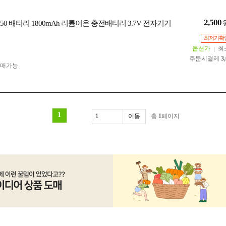
2,500
8650 배터리 1800mAh 리튬이온 충전배터리 3.7V 전자기기
최저가확
옵션가
최
주문시결제
3
구매가능
1
총
1
페이지