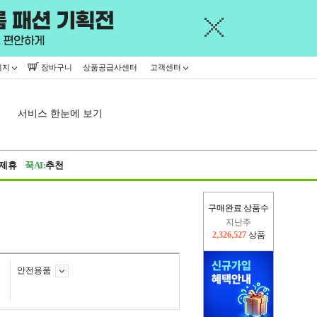
이지
장바구니
상품공급사센터
고객센터
서비스 한눈에 보기
제휴
꾹AI:
추천
구매완료 상품수
지난주
2,326,527
상품
이번주
2,228,384
상품
안전용품