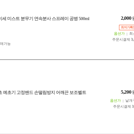
2,000
미세 미스트 분무기 연속분사 스프레이 공병 500ml
최저가확
옵션가
최
주문시결제
3
구매가능
5,200
벌초 예초기 고정밴드 손떨림방지 어깨끈 보조벨트
옵션가
낱개
주문시결제
3