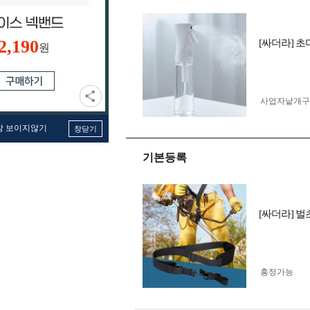
2,190
[싸더라] 초
원
사업자 낱개
창 보이지않기
창닫기
기본등록
[싸더라] 
흥정가능