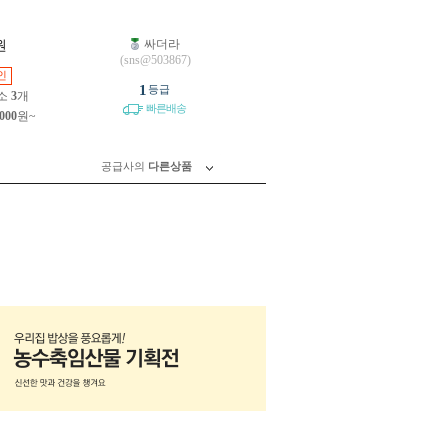
싸더라
원
(sns@503867)
인
1
등급
소
3
개
빠른배송
,000
원~
공급사의
다른상품