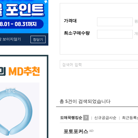
가격대
최소구매수량
창 보이지않기
창닫기
총
5
건이 검색되었습니다
도매꾹랭킹순
신규공급사순
최근등록
포토포커스