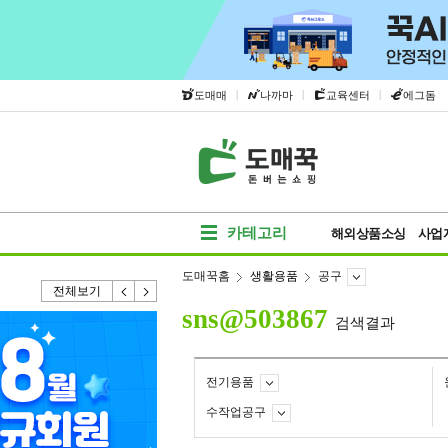
|
|
|
도매매
나까마
교육센터
에그돔
카테고리
해외상품소싱
사업
도매꾹홈
생활용품
공구
전체보기
sns@503867
검색결과
전기용품
수작업공구