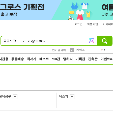
로그인
회원가입
마이페
공급사ID
10
1
4
5
6
7
8
9
파우치
등산
벨트
실리콘
양말
모자
양산
여성패션
152
395
555
12
1
1
5
3
2
케이스
인기검색어
12
3
생수
454
자전용
묶음배송
최저가
베스트
MD관
땡처리
기획전
판촉관
이벤트&
원예공구
예초기