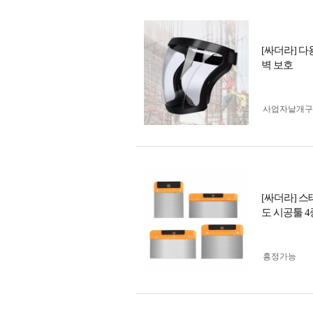
[싸더라] 
벽 보호
사업자 낱개
[싸더라] 
도 시공툴 
흥정가능