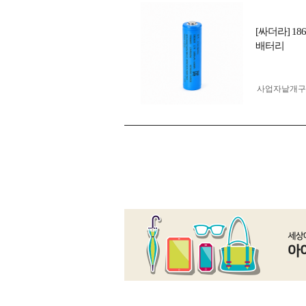
[싸더라] 1
배터리
사업자 낱개