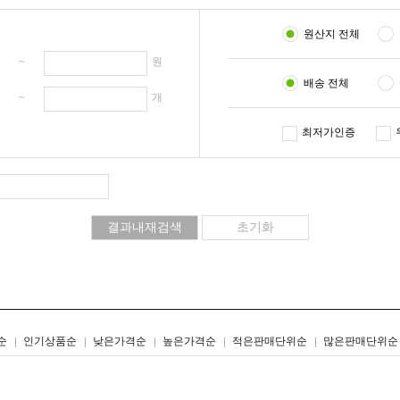
원산지 전체
원 ~
원
배송 전체
개 ~
개
최저가인증
리스트형
갤러리형
순
인기상품순
낮은가격순
높은가격순
적은판매단위순
많은판매단위순