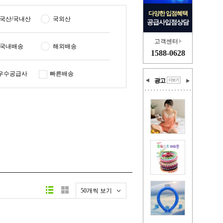
다양한 입점혜택
국산/국내산
국외산
공급사입점상담
고객센터
국내배송
해외배송
1588-0628
우수공급사
빠른배송
광고
50개씩 보기