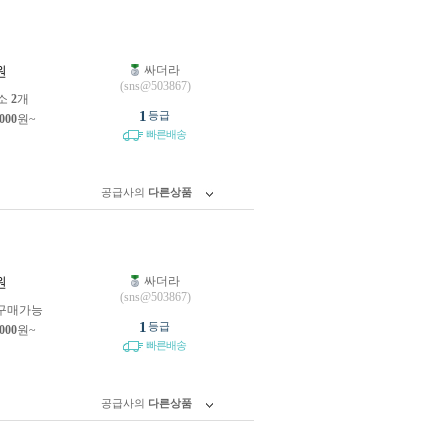
싸더라
원
(sns@503867)
소
2
개
1
등급
,000
원~
빠른배송
공급사의
다른상품
싸더라
원
(sns@503867)
구매가능
1
등급
,000
원~
빠른배송
공급사의
다른상품