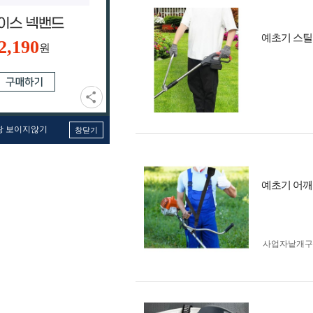
예초기 스틸
2,190
원
창 보이지않기
창닫기
예초기 어깨
사업자 낱개