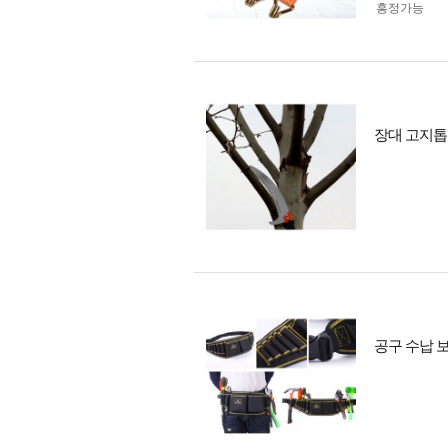
흥정가능
장대 고지톱 
공구 수납 