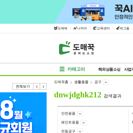
|
|
|
도매매
나까마
교육센터
에그돔
카테고리
해외상품소싱
사업
도매꾹홈
생활용품
공구
전체보기
dnwjdghk212
검색결과
안전용품
페인트용품
전동공구