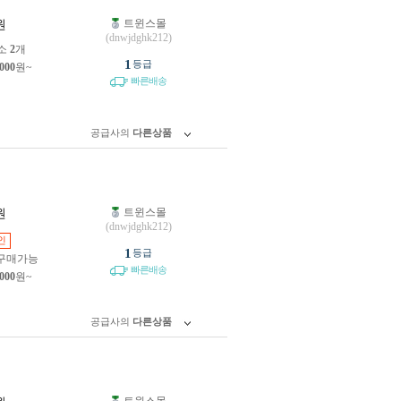
트윈스몰
원
(dnwjdghk212)
소
2
개
1
등급
,000
원~
빠른배송
공급사의
다른상품
트윈스몰
원
(dnwjdghk212)
인
1
등급
구매가능
빠른배송
,000
원~
공급사의
다른상품