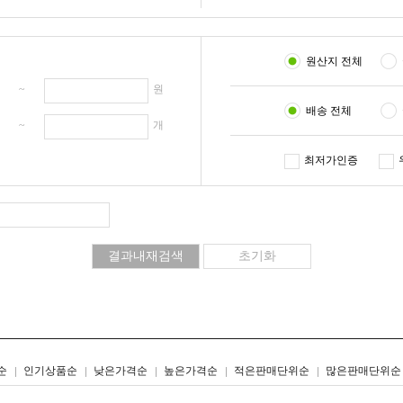
원산지 전체
원 ~
원
배송 전체
개 ~
개
최저가인증
리스트형
갤러리형
순
인기상품순
낮은가격순
높은가격순
적은판매단위순
많은판매단위순