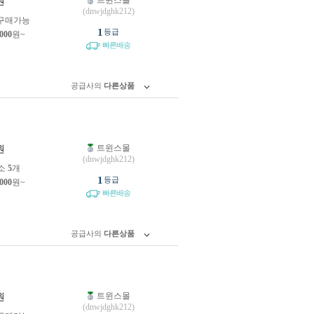
트윈스몰
원
(dnwjdghk212)
구매가능
1
등급
,000
원~
빠른배송
공급사의
다른상품
트윈스몰
원
(dnwjdghk212)
소
5
개
1
등급
,000
원~
빠른배송
공급사의
다른상품
트윈스몰
원
(dnwjdghk212)