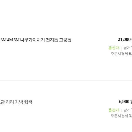
21,000
3M 4M 5M 나무가지치기 전지톱 고공톱
옵션가
낱개
주문시결제
6
6,900
보관 허리 가방 힙색
옵션가
낱개
주문시결제
3