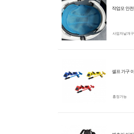
작업모 안전
사업자 낱개
셀프 가구 
흥정가능