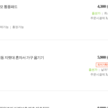
4,300
모 통풍패드
옵션가
최
주문시결제
3
구매가능
흥정가능
5,900
이동 지렛대 혼자서 가구 옮기기
최저가확
옵션가
낱개
주문시결제
3