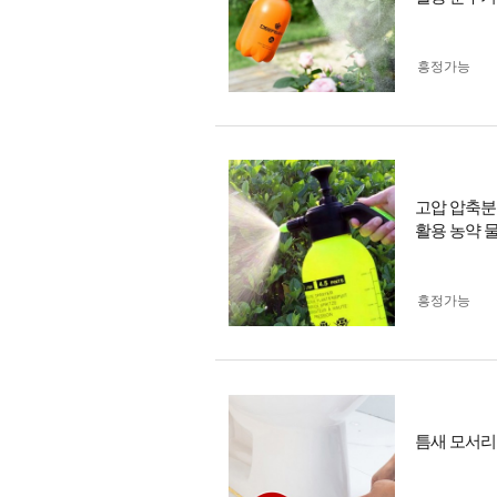
흥정가능
고압 압축분
활용 농약 
흥정가능
틈새 모서리