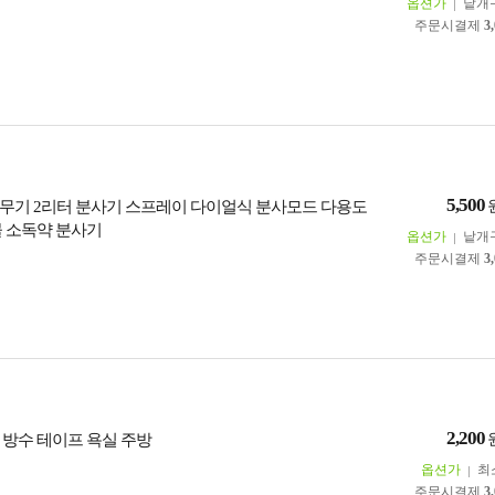
옵션가
낱개
주문시결제
3
5,500
무기 2리터 분사기 스프레이 다이얼식 분사모드 다용도
물 소독약 분사기
옵션가
낱개
주문시결제
3
2,200
 방수 테이프 욕실 주방
옵션가
최
주문시결제
3