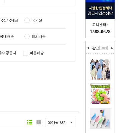
다양한 입점혜택
공급사입점상담
국산/국내산
국외산
고객센터
1588-0628
국내배송
해외배송
광고
우수공급사
빠른배송
50개씩 보기