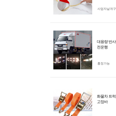
사업자 낱개
대용량 반사
전운행
흥정가능
화물차 트럭
고정바