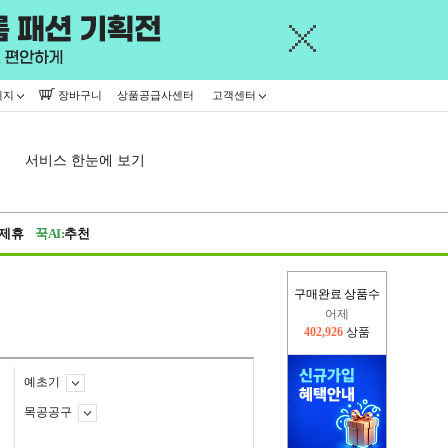
이지
장바구니
상품공급사센터
고객센터
서비스 한눈에 보기
제휴
꾹AI:
추천
구매완료 상품수
오늘(현재)
424,107
상품
어제
402,926
상품
예초기
목공공구