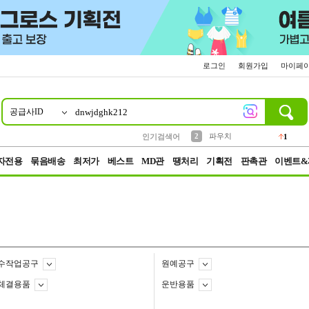
로그인
회원가입
마이페
공급사ID
10
1
4
5
6
7
8
9
키링
선풍기
말랑이
키캡
텀블러
가방
양말
양산
1
1
5
2
2
2
파우치
인기검색어
1
3
모자
2
자전용
묶음배송
최저가
베스트
MD관
땡처리
기획전
판촉관
이벤트&
수작업공구
원예공구
체결용품
운반용품