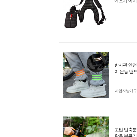
예초기 이지
반사판 안전
이 운동 밴드
사업자 낱개
고압 압축분
활용 분무기