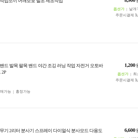
8,900
작업조끼 어깨보호 벌초 제초작업
옵션가
낱개
주문시결제
3
1,200
밴드 발목 팔목 밴드 야간 조깅 러닝 작업 자전거 오토바
 2P
옵션가
최
주문시결제
3
구매가능
흥정가능
6,600
무기 2리터 분사기 스프레이 다이얼식 분사모드 다용도