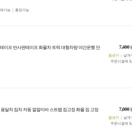
구매가능
흥정가능
7,400
테이프 반사판테이프 화물차 트럭 대형차량 야간운행 안
옵션가
낱개
주문시결제
3
7,000
 용달차 짐차 자동 깔깔이바 스트랩 짐고정 화물 짐 고정
옵션가
낱개
주문시결제
3