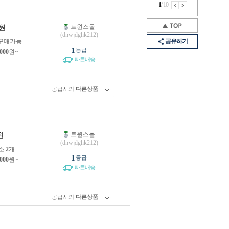
1
/
10
트윈스몰
원
(dnwjdghk212)
구매가능
공유하기
1
등급
,000
원~
빠른배송
공급사의
다른상품
트윈스몰
원
(dnwjdghk212)
소
2
개
1
등급
,000
원~
빠른배송
공급사의
다른상품