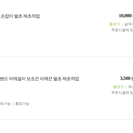
10,900
 손잡이 벌초 제초작업
옵션가
낱개
주문시결제
3
3,500
밴드 어깨걸이 보조끈 어깨끈 벌초 제초작업
옵션가
최
주문시결제
3
구매가능
흥정가능