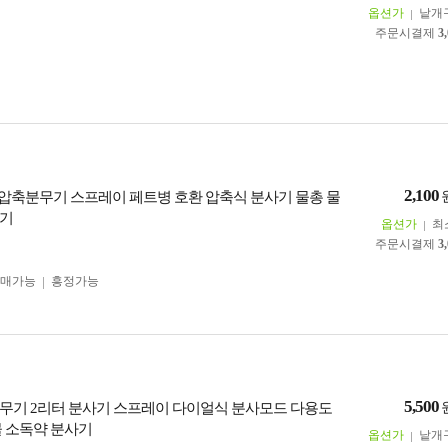
옵션가
낱개
주문시결제
3
2,100
T 압축분무기 스프레이 페트병 호환 압축식 분사기 물총 물
무기
옵션가
최
주문시결제
3
구매가능
흥정가능
5,500
무기 2리터 분사기 스프레이 다이얼식 분사모드 다용도
물 소독약 분사기
옵션가
낱개