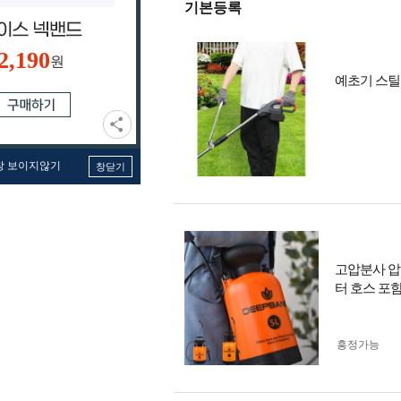
기본등록
2,190
원
예초기 스틸
창 보이지않기
창닫기
고압분사 압
터 호스 포함
흥정가능