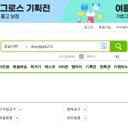
로그인
회원가입
마이페
공급사ID
10
1
4
5
6
7
8
9
파우치
등산
벨트
실리콘
양말
모자
양산
여성패션
152
395
555
12
1
1
5
3
2
케이스
인기검색어
12
3
생수
454
자전용
묶음배송
최저가
베스트
MD관
땡처리
기획전
판촉관
이벤트&
수작업공구
원예공구
체결용품
운반용품