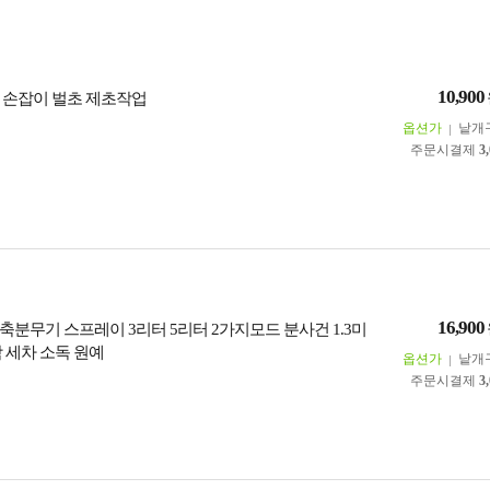
10,900
 손잡이 벌초 제초작업
옵션가
낱개
주문시결제
3
16,900
축분무기 스프레이 3리터 5리터 2가지모드 분사건 1.3미
 세차 소독 원예
옵션가
낱개
주문시결제
3