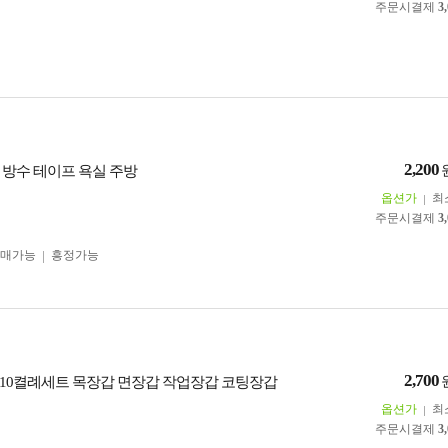
주문시결제
3
2,200
 방수 테이프 욕실 주방
옵션가
최
주문시결제
3
구매가능
흥정가능
2,700
10켤례세트 목장갑 면장갑 작업장갑 코팅장갑
옵션가
최
주문시결제
3