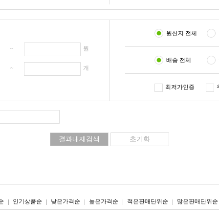
원산지 전체
원 ~
원
배송 전체
개 ~
개
최저가인증
리스트형
갤러리형
순
인기상품순
낮은가격순
높은가격순
적은판매단위순
많은판매단위순