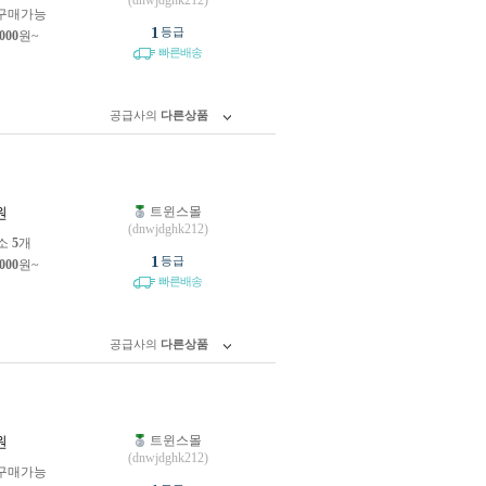
(dnwjdghk212)
구매가능
1
등급
,000
원~
빠른배송
공급사의
다른상품
트윈스몰
원
(dnwjdghk212)
소
5
개
1
등급
,000
원~
빠른배송
공급사의
다른상품
트윈스몰
원
(dnwjdghk212)
구매가능