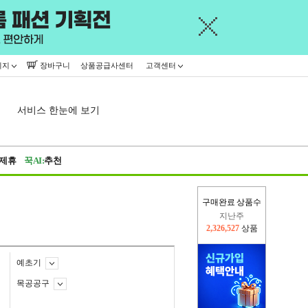
이지
장바구니
상품공급사센터
고객센터
서비스 한눈에 보기
제휴
꾹AI:
추천
구매완료 상품수
지난주
2,326,527
상품
이번주
2,228,442
상품
예초기
목공공구