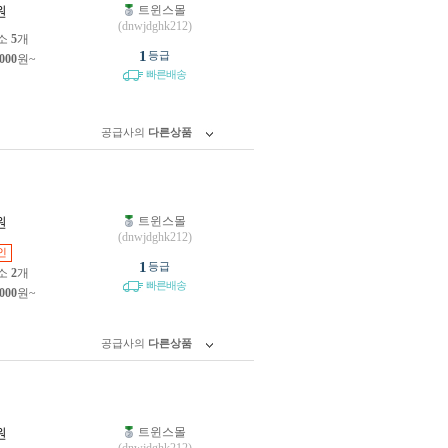
트윈스몰
원
(dnwjdghk212)
소
5
개
1
등급
,000
원~
빠른배송
공급사의
다른상품
트윈스몰
원
(dnwjdghk212)
인
1
등급
소
2
개
빠른배송
,000
원~
공급사의
다른상품
트윈스몰
원