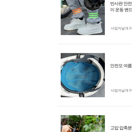
반사판 안전
이 운동 밴드
사업자 낱개
안전모 여름
사업자 낱개
고압 압축분