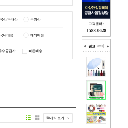
다양한 입점혜택
공급사입점상담
국산/국내산
국외산
고객센터
1588-0628
국내배송
해외배송
광고
우수공급사
빠른배송
50개씩 보기