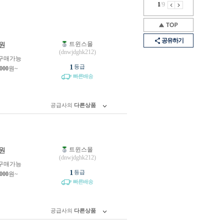
1
/
9
공유하기
트윈스몰
원
(dnwjdghk212)
구매가능
1
등급
,000
원~
빠른배송
공급사의
다른상품
트윈스몰
원
(dnwjdghk212)
구매가능
1
등급
,000
원~
빠른배송
공급사의
다른상품