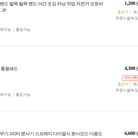
1,200
밴드 발목 팔목 밴드 야간 조깅 러닝 작업 자전거 오토바
 2P
옵션가
최
주문시결제
3
구매가능
흥정가능
4,300
 통풍패드
최저가확
옵션가
최
주문시결제
3
구매가능
흥정가능
6,600
무기 2리터 분사기 스프레이 다이얼식 분사모드 다용도