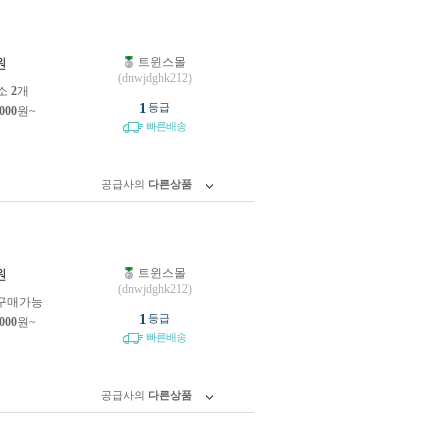
트윈스몰
원
(dnwjdghk212)
소
2
개
1
등급
,000
원~
빠른배송
공급사의
다른상품
트윈스몰
원
(dnwjdghk212)
구매가능
1
등급
,000
원~
빠른배송
공급사의
다른상품