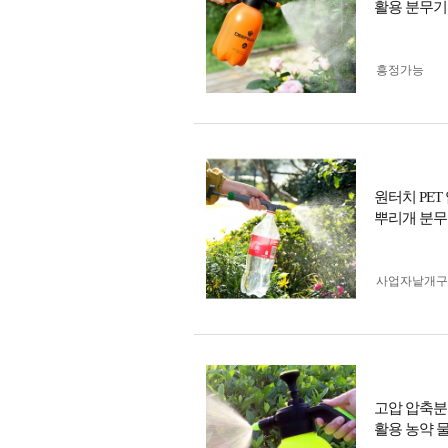
활용 분무기
흥정가능
원터치 PE
뿌리개 분
사업자 낱개
고압 압축분
활용 농약 