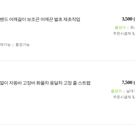
3,500
밴드 어깨걸이 보조끈 어깨끈 벌초 제초작업
옵션가
최
주문시결제
3
구매가능
흥정가능
7,500
깔이 자동바 고정바 화물차 용달차 고정 줄 스트랩
옵션가
낱개
주문시결제
3