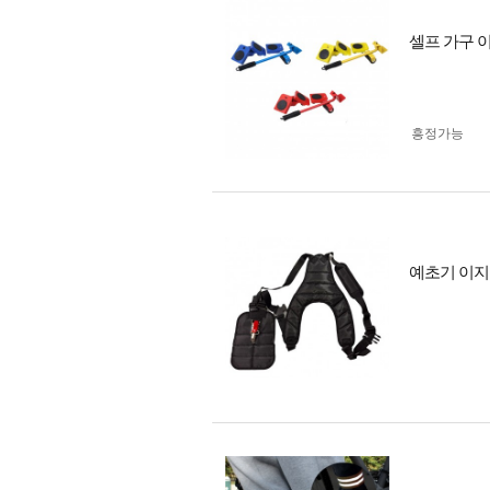
셀프 가구 
흥정가능
예초기 이지