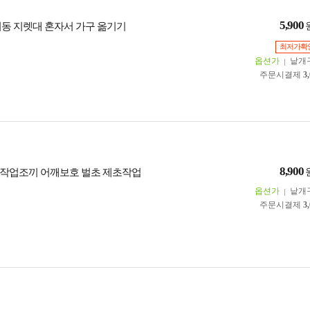
5,900
이동 지렛대 혼자서 가구 옮기기
최저가확
옵션가
낱개
주문시결제
3
8,900
작업조끼 어깨보호 벌초 제초작업
옵션가
낱개
주문시결제
3