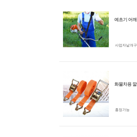
예초기 어깨
사업자 낱개
화물차용 깔
흥정가능