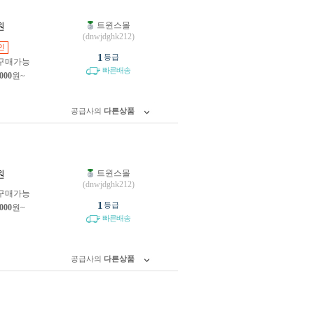
트윈스몰
원
(dnwjdghk212)
인
1
등급
구매가능
빠른배송
,000
원~
공급사의
다른상품
트윈스몰
원
(dnwjdghk212)
구매가능
1
등급
,000
원~
빠른배송
공급사의
다른상품