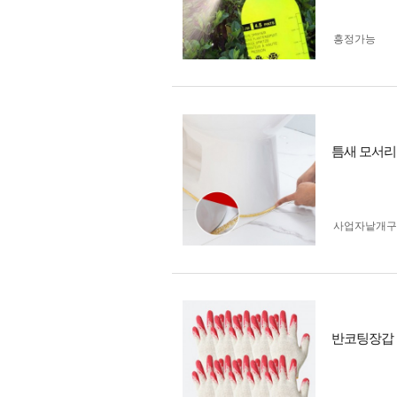
흥정가능
틈새 모서리
사업자 낱개
반코팅장갑 