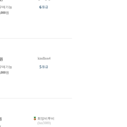
6
구매가능
등급
,000
원
kindlion4
원
5
구매가능
등급
,000
원
희망비투비
원
(hm5989)
개