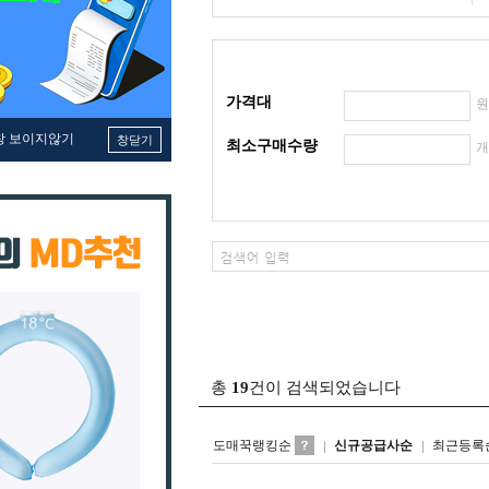
가격대
창 보이지않기
창닫기
최소구매수량
총
19
건이 검색되었습니다
도매꾹랭킹순
신규공급사순
최근등록