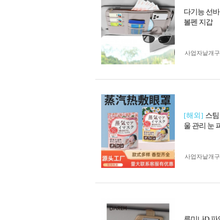
다기능 선바
볼펜 지갑
사업자 낱개
[해외]
스팀
울 관리 눈 
사업자 낱개
루미나D 파