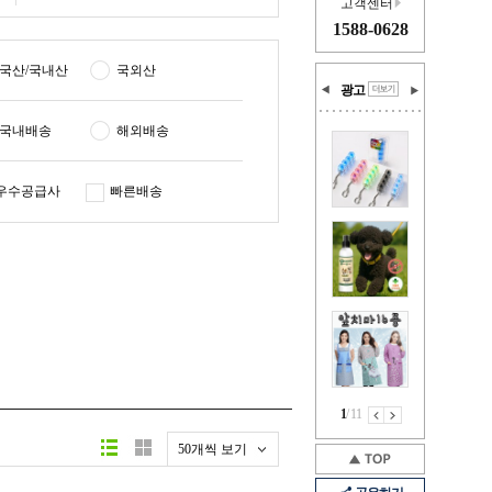
고객센터
1588-0628
국산/국내산
국외산
광고
국내배송
해외배송
우수공급사
빠른배송
1
/
11
50개씩 보기