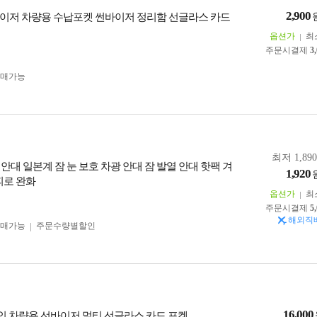
2,900
이저 차량용 수납포켓 썬바이저 정리함 선글라스 카드
옵션가
최
주문시결제
3
구매가능
최저 1,89
 안대 일본계 잠 눈 보호 차광 안대 잠 발열 안대 핫팩 겨
1,920
피로 완화
옵션가
최
주문시결제
5
해외직
구매가능
주문수량별할인
16,000
인 차량용 선바이저 멀티 선글라스 카드 포켓