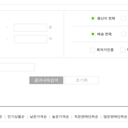
원산지 전체
원 ~
원
배송 전체
개 ~
개
최저가인증
리스트형
갤러리형
순
인기상품순
낮은가격순
높은가격순
적은판매단위순
많은판매단위순