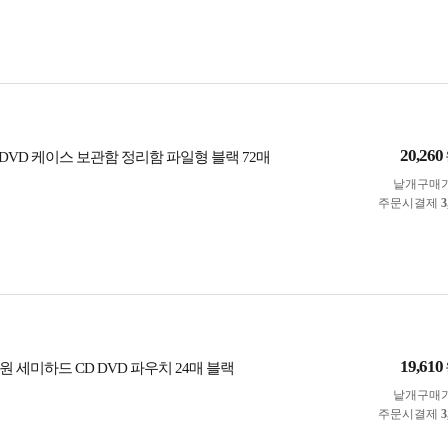
20,260
D DVD 케이스 보관함 정리함 파일형 블랙 72매
낱개구매
주문시결제
3
19,610
 세미하드 CD DVD 파우치 24매 블랙
낱개구매
주문시결제
3