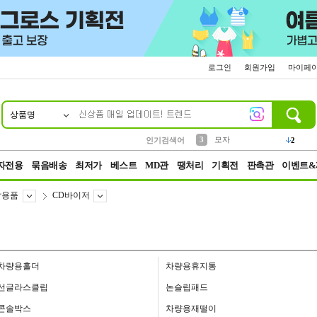
로그인
회원가입
마이페
상품명
10
1
2
3
6
7
8
9
키링
파우치
모자
키캡
텀블러
가방
양말
양산
1
1
2
5
2
2
4
선풍기
인기검색어
5
말랑이
1
자전용
묶음배송
최저가
베스트
MD관
땡처리
기획전
판촉관
이벤트&
납용품
CD바이저
차량용홀더
차량용휴지통
선글라스클립
논슬립패드
콘솔박스
차량용재떨이