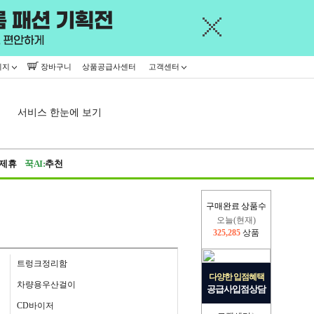
이지
장바구니
상품공급사센터
고객센터
서비스 한눈에 보기
제휴
꾹AI:
추천
구매완료 상품수
오늘(현재)
325,285
상품
어제
402,926
상품
트렁크정리함
다양한 입점혜택
차량용우산걸이
공급사입점상담
CD바이저