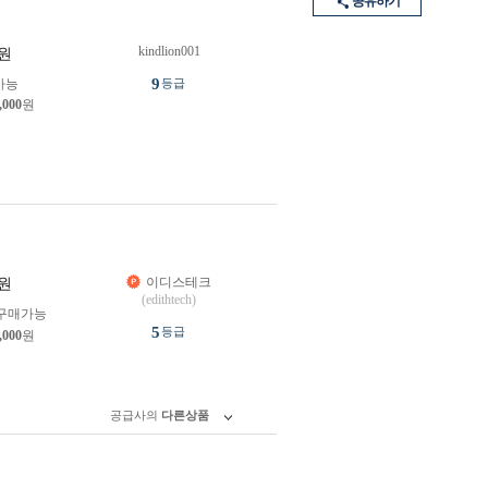
공유하기
kindlion001
원
9
가능
등급
,000
원
이디스테크
원
(edithtech)
구매가능
5
등급
,000
원
공급사의
다른상품