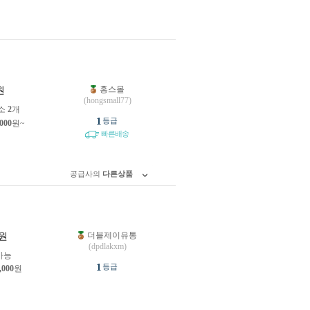
홍스몰
원
(hongsmall77)
소
2
개
1
등급
,000
원~
빠른배송
공급사의
다른상품
더블제이유통
원
(dpdlakxm)
가능
1
등급
,000
원