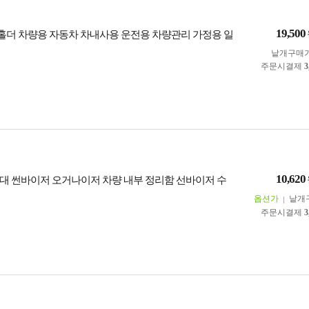
19,500
홀더 차량용 자동차 차내사용 운전용 차량관리 가정용 일
낱개구매
주문시결제
3
10,620
대 썬바이저 오거나이저 차량 내부 정리함 선바이저 수
옵션가
낱개
주문시결제
3