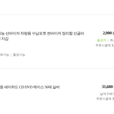
2,900
기능 선바이저 차량용 수납포켓 썬바이저 정리함 선글라
펜 지갑
옵션가
최
주문시결제
3
구매가능
흥정가능
31,680
 세미하드 CD DVD 케이스 56매 실버
낱개구매
주문시결제
3