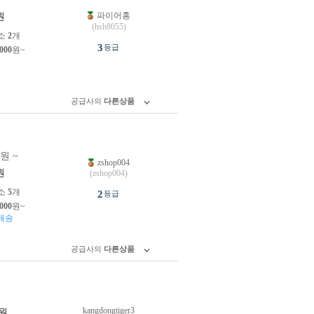
파이어홍
원
(hsh8055)
소
2
개
3
등급
,000
원~
공급사의
다른상품
0원 ~
zshop004
원
(zshop004)
소
5
개
2
등급
,000
원~
배송
공급사의
다른상품
kangdongtiger3
원