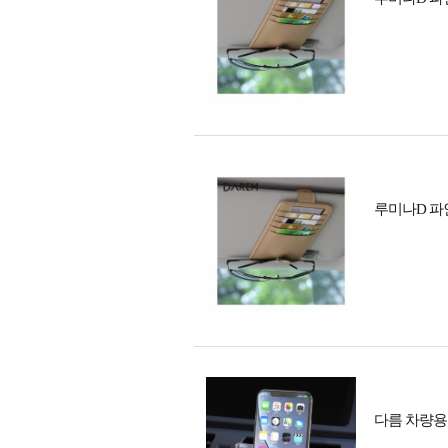
루미나D 파
다름 차량용