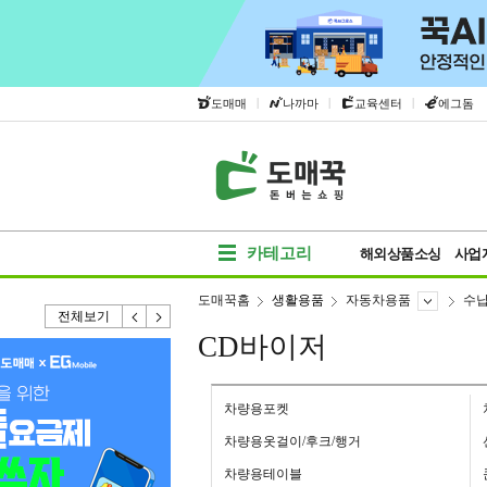
|
|
|
도매매
나까마
교육센터
에그돔
카테고리
해외상품소싱
사업
도매꾹홈
생활용품
자동차용품
수
전체보기
CD바이저
차량용포켓
차량용옷걸이/후크/행거
차량용테이블