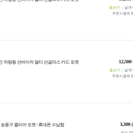
옵션가
낱개
주문시결제
3
12,500
인 차량용 선바이저 멀티 선글라스 카드 포켓
옵션가
낱개
주문시결제
3
3,300
 송풍구 클리어 포켓 / 휴대폰 수납함
최소
2