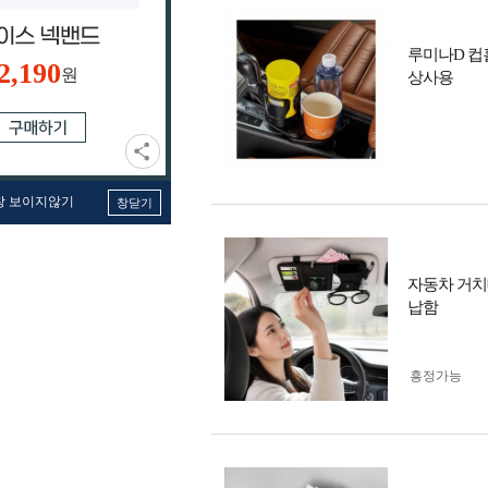
루미나D 컵
2,190
원
상사용
창 보이지않기
창닫기
자동차 거치
납함
흥정가능