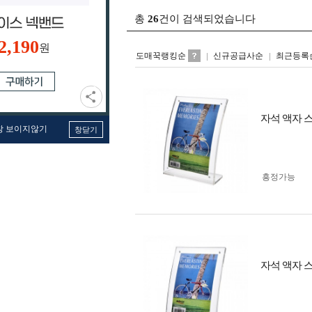
총
26
건이 검색되었습니다
2,190
원
도매꾹랭킹순
신규공급사순
최근등록
자석 액자 스탠드
창 보이지않기
창닫기
흥정가능
자석 액자 스탠드