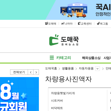
|
|
|
도매매
나까마
교육센터
에그돔
카테고리
해외상품소싱
사업
도매꾹홈
생활용품
자동차용품
인
전체보기
차량용사진액자
차량용햇빛가리개
시트커버
바닥매트