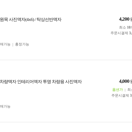
4,200
목 사진액자(4x6) / 탁상선반액자
최소
10
주문시결제
3
구매가능
흥정가능
4,000
차량액자 인테리어액자 투명 차량용 사진액자
옵션가
최
주문시결제
3
구매가능