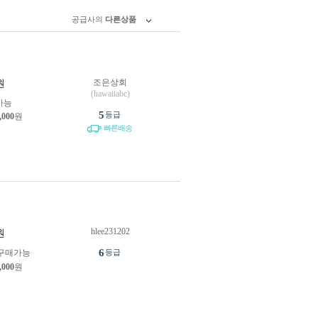
공급사의
다른상품
조은상회
원
(hawaiiabc)
가능
5
등급
,000
원
빠른배송
hlee231202
원
6
구매가능
등급
,000
원