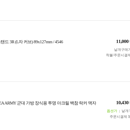
11,000
 3R (L자 커브) 89x127mm / 4546
낱개구매
착불/주문시결
10,430
REA ARMY 군대 가방 장식용 투명 아크릴 백참 락커 액자
옵션가
낱개
주문시결제
3