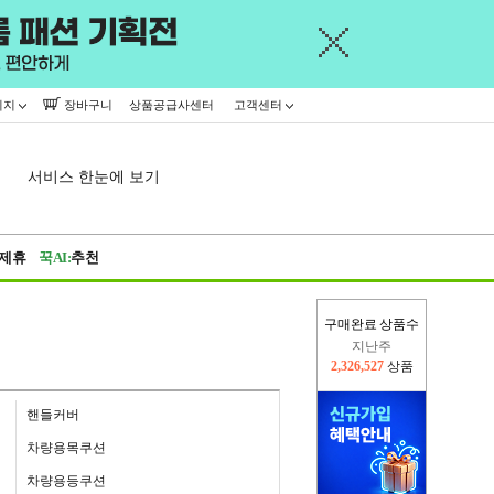
이지
장바구니
상품공급사센터
고객센터
서비스 한눈에 보기
제휴
꾹AI:
추천
지난주
구매완료 상품수
2,326,527
상품
이번주
2,310,118
상품
핸들커버
차량용목쿠션
차량용등쿠션