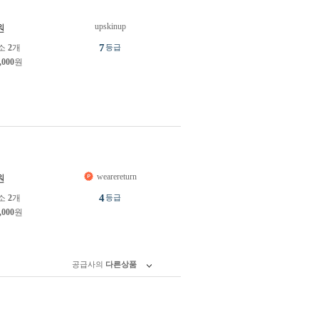
upskinup
원
7
소
2
개
등급
,000
원
wearereturn
원
4
소
2
개
등급
,000
원
공급사의
다른상품