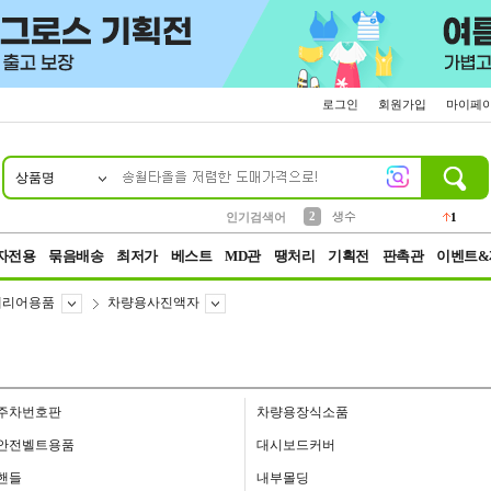
로그인
회원가입
마이페
상품명
10
1
4
5
6
7
8
9
벨트
파우치
등산
실리콘
양말
여성패션
장갑
led
4
3
1
2
4
1
2
생수
인기검색어
1
3
케이스
1
자전용
묶음배송
최저가
베스트
MD관
땡처리
기획전
판촉관
이벤트&
테리어용품
차량용사진액자
주차번호판
차량용장식소품
안전벨트용품
대시보드커버
핸들
내부몰딩