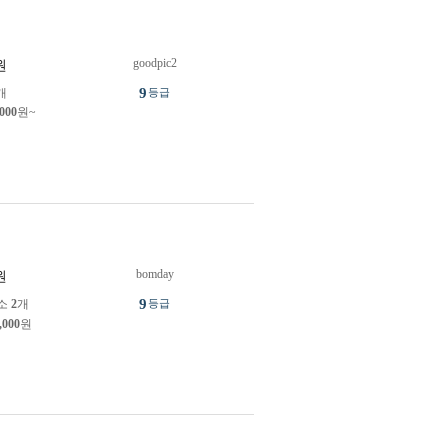
goodpic2
원
9
개
등급
,000
원~
bomday
원
9
소
2
개
등급
,000
원