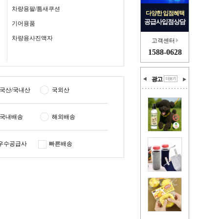
차량용팔/틈새쿠션
다양한 입점혜택
공급사입점상담
기어용품
차량용사진액자
고객센터
1588-0628
광고
국산/국내산
국외산
국내배송
해외배송
우수공급사
빠른배송