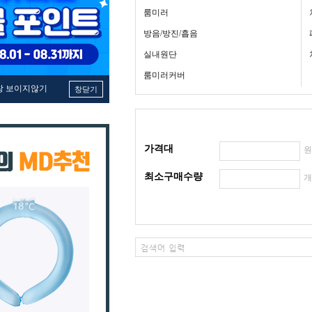
룸미러
방음/방진/흡음
실내원단
룸미러커버
창 보이지않기
창닫기
가격대
최소구매수량