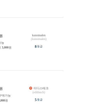
kunstmalen
원
(kunstmalen)
가능
8
등급
제
3,000
원
이디스테크
원
(edithtech)
구매가능
5
등급
,000
원