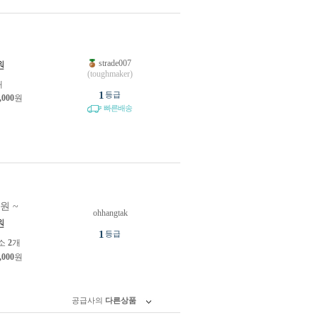
strade007
원
(toughmaker)
개
1
등급
,000
원
빠른배송
0원 ~
ohhangtak
원
1
등급
소
2
개
,000
원
공급사의
다른상품