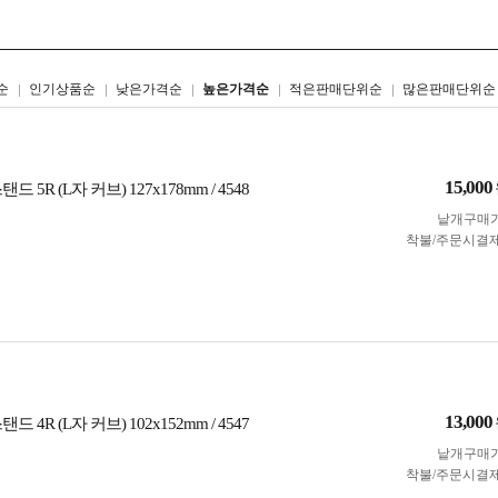
리스트형
갤러리형
순
인기상품순
낮은가격순
높은가격순
적은판매단위순
많은판매단위순
15,000
 5R (L자 커브) 127x178mm / 4548
낱개구매
착불/주문시결
13,000
 4R (L자 커브) 102x152mm / 4547
낱개구매
착불/주문시결