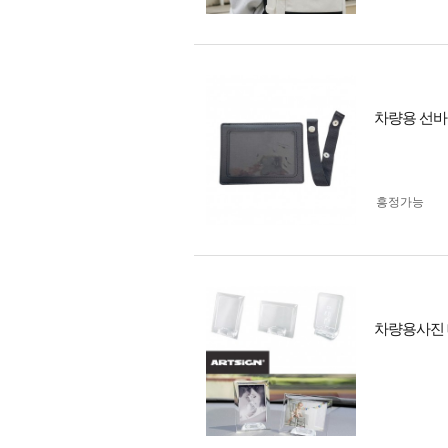
차량용 선바
흥정가능
차량용사진