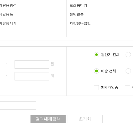
차량용방석
보조룸미러
페달용품
썬팅필름
차량용시계
차량용나침반
원산지 전체
원 ~
원
배송 전체
개 ~
개
최저가인증