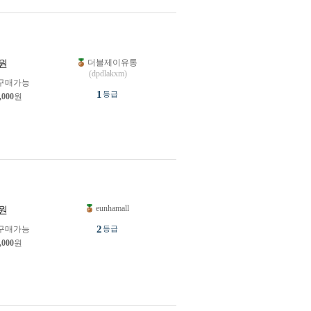
더블제이유통
원
(dpdlakxm)
구매가능
1
등급
,000
원
eunhamall
원
2
구매가능
등급
,000
원