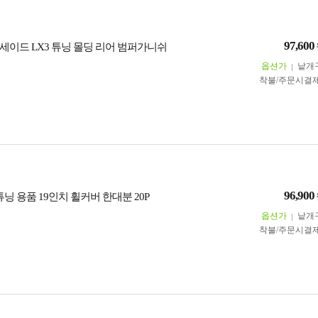
97,600
세이드 LX3 튜닝 몰딩 리어 범퍼가니쉬
옵션가
낱개
착불/주문시결
96,900
닝 용품 19인치 휠커버 한대분 20P
옵션가
낱개
착불/주문시결