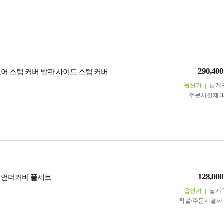
290,400
도어 스텝 커버 발판 사이드 스텝 커버
옵션가
낱개
주문시결제
3
128,000
 언더커버 풀세트
옵션가
낱개
착불/주문시결제