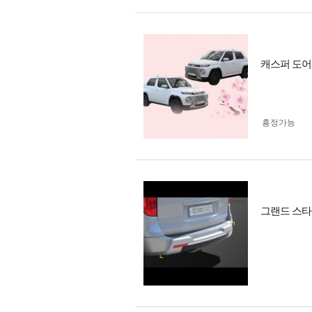
캐스퍼 도어
흥정가능
그랜드 스타