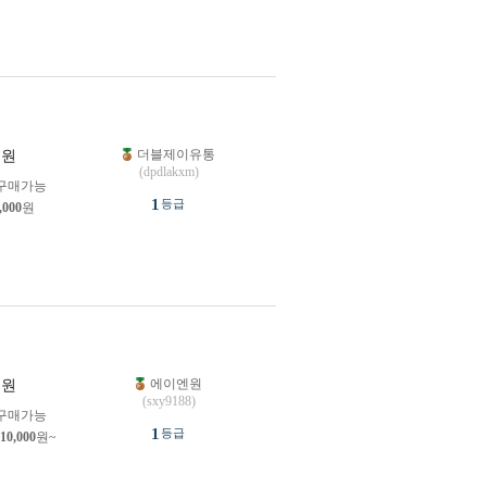
더블제이유통
원
(dpdlakxm)
구매가능
1
등급
,000
원
에이엔원
원
(sxy9188)
구매가능
1
등급
10,000
원~