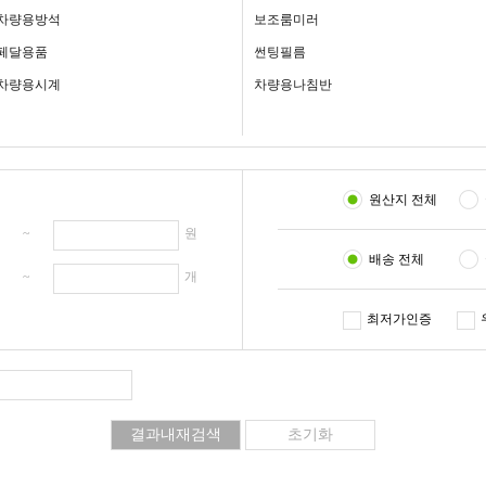
차량용방석
보조룸미러
페달용품
썬팅필름
차량용시계
차량용나침반
원산지 전체
원 ~
원
배송 전체
개 ~
개
최저가인증