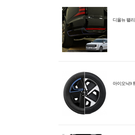
디올뉴 팰리
아이오닉9 튜