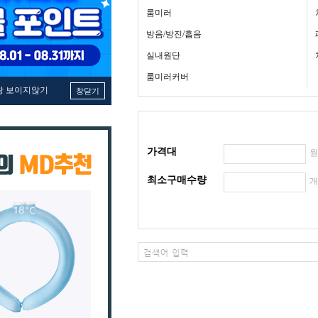
룸미러
방음/방진/흡음
실내원단
룸미러커버
창 보이지않기
창닫기
가격대
최소구매수량