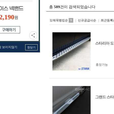
총
589
건이 검색되었습니다
2,190
원
도매꾹랭킹순
신규공급사순
최근등록
스타리아 도
창 보이지않기
창닫기
흥정가능
그랜드 스타