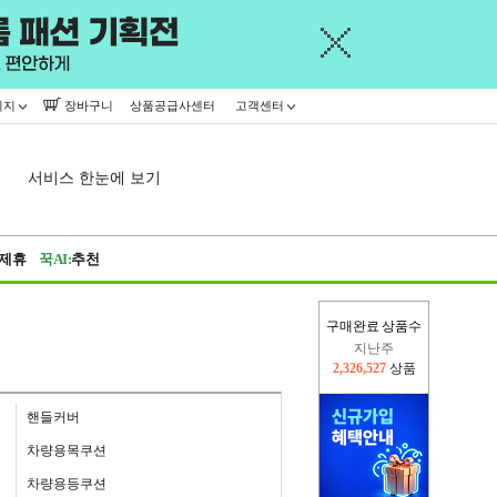
이지
장바구니
상품공급사센터
고객센터
서비스 한눈에 보기
제휴
꾹AI:
추천
지난주
구매완료 상품수
2,326,527
상품
이번주
2,316,120
상품
핸들커버
차량용목쿠션
차량용등쿠션