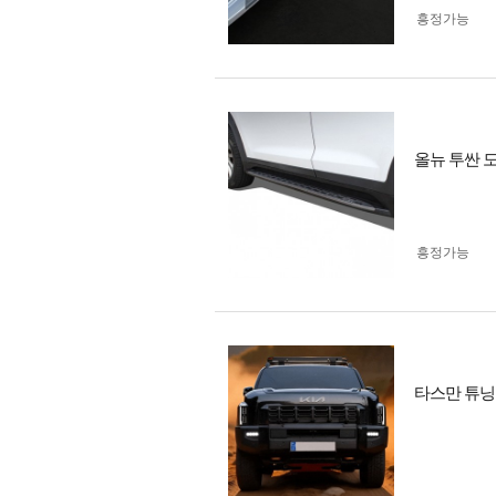
흥정가능
올뉴 투싼 
흥정가능
타스만 튜닝