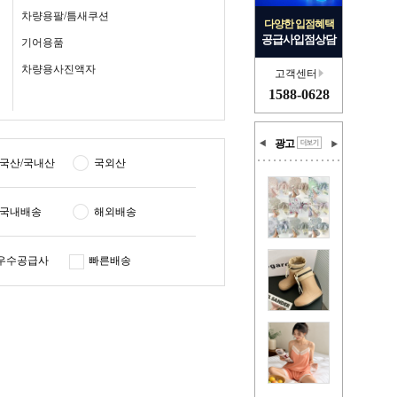
차량용팔/틈새쿠션
다양한 입점혜택
공급사입점상담
기어용품
차량용사진액자
고객센터
1588-0628
광고
국산/국내산
국외산
국내배송
해외배송
우수공급사
빠른배송