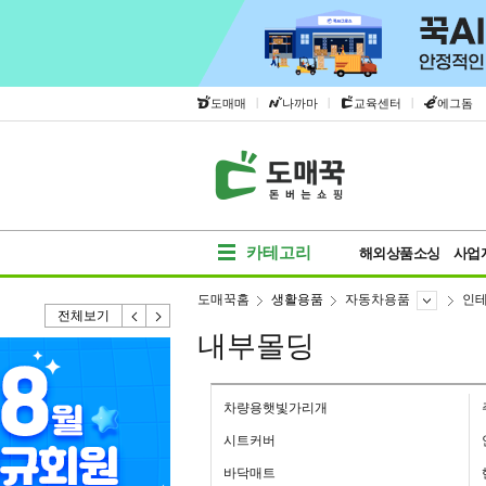
|
|
|
도매매
나까마
교육센터
에그돔
카테고리
해외상품소싱
사업
도매꾹홈
생활용품
자동차용품
인
전체보기
내부몰딩
차량용햇빛가리개
시트커버
바닥매트