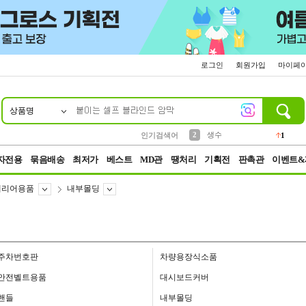
로그인
회원가입
마이페
상품명
10
1
4
5
6
7
8
9
벨트
파우치
등산
실리콘
양말
여성패션
장갑
led
4
3
1
2
4
1
2
생수
인기검색어
1
3
케이스
1
자전용
묶음배송
최저가
베스트
MD관
땡처리
기획전
판촉관
이벤트&
테리어용품
내부몰딩
주차번호판
차량용장식소품
안전벨트용품
대시보드커버
핸들
내부몰딩