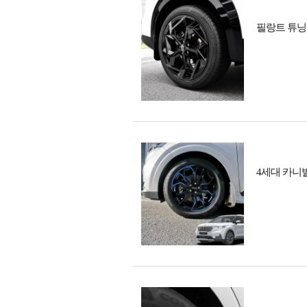
필랑트 튜닝 
4세대 카니발