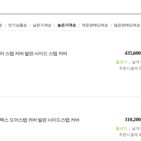
리스트형
갤러리형
순
인기상품순
낮은가격순
높은가격순
적은판매단위순
많은판매단위순
435,600
어 스텝 커버 발판 사이드 스텝 커버
옵션가
낱개
주문시결제
3
310,200
렉스 도어스텝 커버 발판 사이드스텝 커버
옵션가
낱개
주문시결제
3