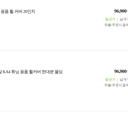
96,900
용품 휠 커버 20인치
옵션가
낱개
착불/주문시결
96,900
 KA4 튜닝 용품 휠커버 한대분 몰딩
옵션가
낱개
착불/주문시결