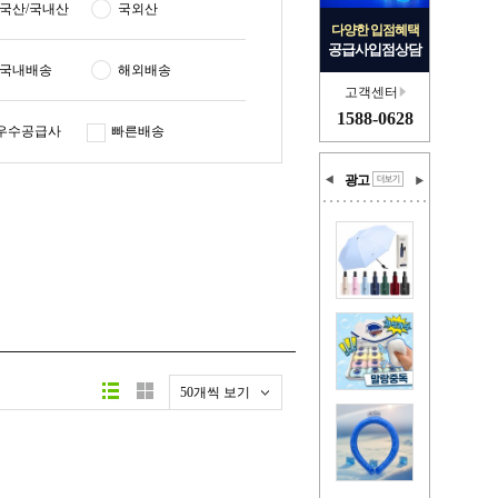
국산/국내산
국외산
다양한 입점혜택
공급사입점상담
국내배송
해외배송
고객센터
1588-0628
우수공급사
빠른배송
광고
50개씩 보기