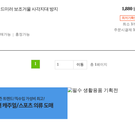
1,880
사이드미러 보조거울 사각지대 방지
최저가확
최소
3
주문시결제
3
구매가능
흥정가능
1
총
1
페이지