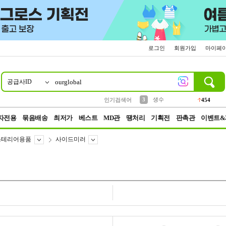
로그인
회원가입
마이페
공급사ID
10
1
2
5
6
7
8
9
파우치
케이스
벨트
실리콘
양말
모자
양산
여성패션
395
555
12
12
1
1
5
3
3
생수
인기검색어
454
4
등산
152
자전용
묶음배송
최저가
베스트
MD관
땡처리
기획전
판촉관
이벤트&
스테리어용품
사이드미러