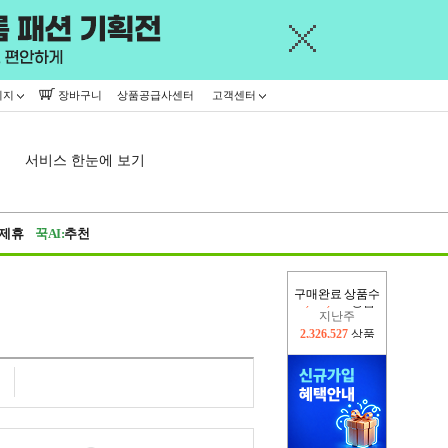
이지
장바구니
상품공급사센터
고객센터
서비스 한눈에 보기
제휴
꾹AI:
추천
구매완료 상품수
지난주
2,326,527
상품
이번주
2,294,169
상품