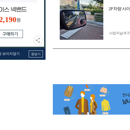
2P 차량 
2,190
원
사업자 낱개
창 보이지않기
창닫기