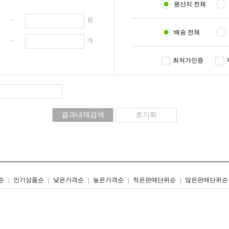
원산지 전체
원 ~
원
배송 전체
개 ~
개
최저가인증
리스트형
갤러리형
순
인기상품순
낮은가격순
높은가격순
적은판매단위순
많은판매단위순