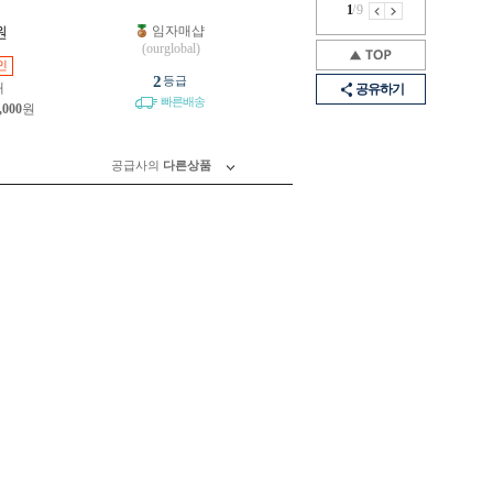
1
/
9
임자매샵
원
(ourglobal)
인
2
등급
개
공유하기
빠른배송
,000
원
공급사의
다른상품