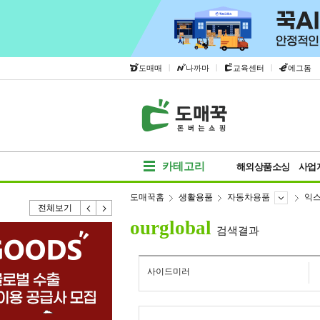
|
|
|
도매매
나까마
교육센터
에그돔
카테고리
해외상품소싱
사업
도매꾹홈
생활용품
자동차용품
익
전체보기
ourglobal
검색결과
사이드미러