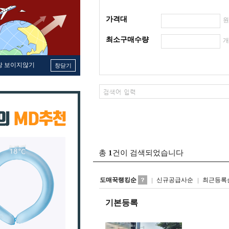
가격대
최소구매수량
창 보이지않기
창닫기
총
1
건이 검색되었습니다
도매꾹랭킹순
신규공급사순
최근등록
기본등록