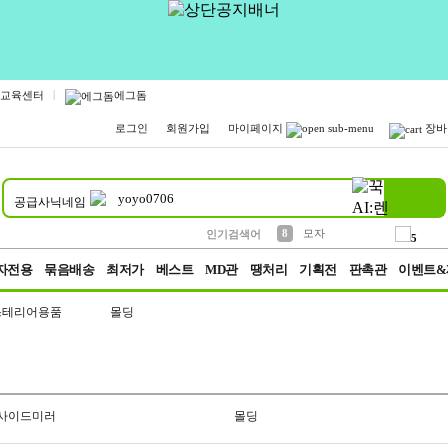
|
교육센터
에그돔
로그인
회원가입
마이페이지
장바
공급사닉네임
10
1
2
3
4
5
6
7
파우치
케이스
생수
등산
벨트
실리콘
양말
여성패션
454
152
395
555
12
12
1
1
8
모자
인기검색어
5
9
양산
3
자전용
묶음배송
최저가
베스트
MD관
땡처리
기획전
판촉관
이벤트&
스테리어용품
몰딩
사이드미러
몰딩