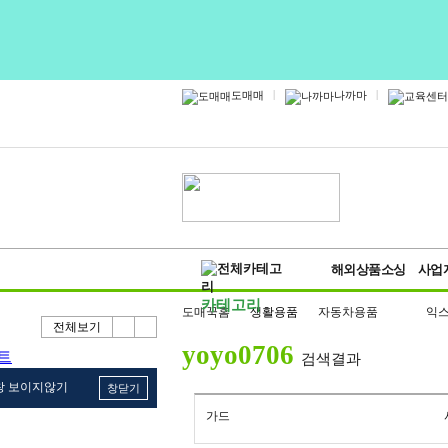
|
|
도매매
나까마
해외상품소싱
사업
카테고리
도매꾹홈
생활용품
자동차용품
익
전체보기
yoyo0706
검색결과
창 보이지않기
창닫기
가드