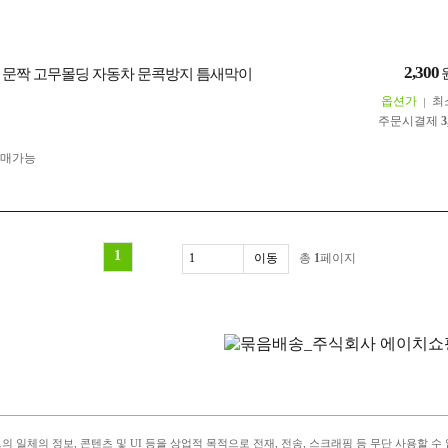
2,300
 문짝 고무몰딩 자동차 문콕방지 틈새막이
옵션가
최
주문시결제
3
구매가능
1
총
1
페이지
 일체의 정보, 콘텐츠 및 UI 등을 상업적 목적으로 전재, 전송, 스크래핑 등 무단 사용할 수