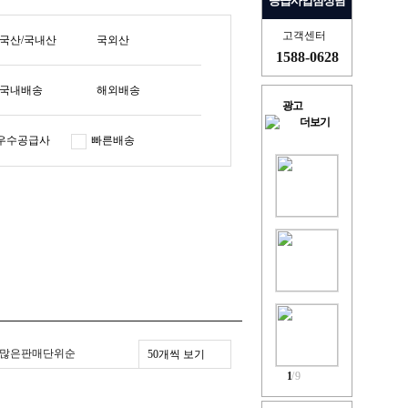
공급사입점상담
고객센터
국산/국내산
국외산
1588-0628
국내배송
해외배송
광고
우수공급사
빠른배송
많은판매단위순
50개씩 보기
1
/
9