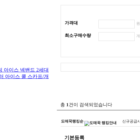
가격대
최소구매수량
총
1
건이 검색되었습니다
도매꾹랭킹순
신규공급
기본등록