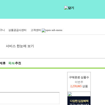
구니
상품공급사센터
고객센터
서비스 한눈에 보기
제휴
꾹AI:
추천
구매완료 상품수
이번주
2,259,065
상품
지난주
2,326,527
상품
다양한 입점혜택