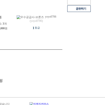
공유하기
yoyo0706
원
(yoyo0706)
소
3
개
1
등급
,000
원
 없습니다