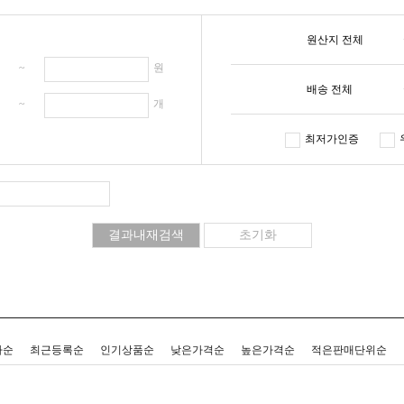
원산지 전체
원 ~
원
배송 전체
개 ~
개
최저가인증
사순
최근등록순
인기상품순
낮은가격순
높은가격순
적은판매단위순
리스트형
갤러리형