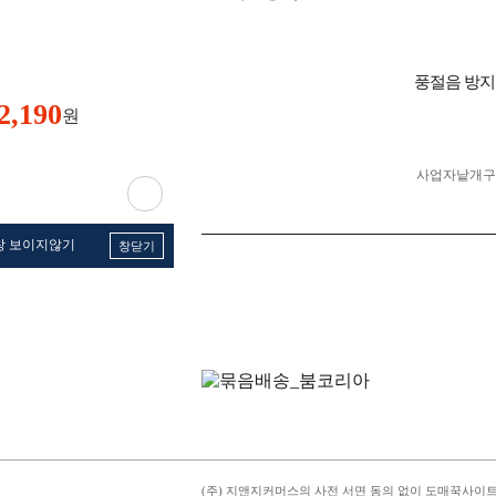
풍절음 방지
2,190
원
사업자 낱개
창 보이지않기
창닫기
(주) 지앤지커머스의 사전 서면 동의 없이 도매꾹사이트의