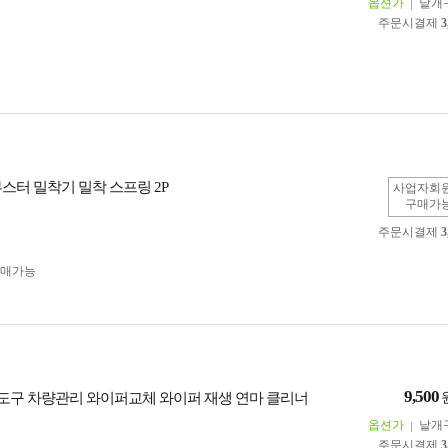
옵션가
낱개
주문시결제
3
스터 밀착기 밀착 스프링 2P
사업자회
구매가
주문시결제
3
구매가능
9,500
구 차량관리 와이퍼교체 와이퍼 재생 연마 클리너
옵션가
낱개
주문시결제
3