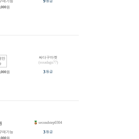
9
구매가능
등급
,000
원
싸다구마켓
원만
(sssadagu77)
능
3
등급
,000
원
secondstep0304
원
3
구매가능
등급
,000
원