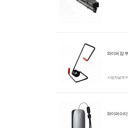
와이퍼 암 부
사업자 낱개
와이퍼수리도