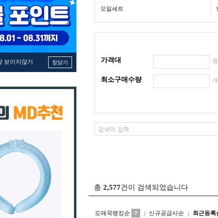
오일세트
가격대
창 보이지않기
창닫기
최소구매수량
총
2,577
건이 검색되었습니다
도매꾹랭킹순
신규공급사순
최근등록