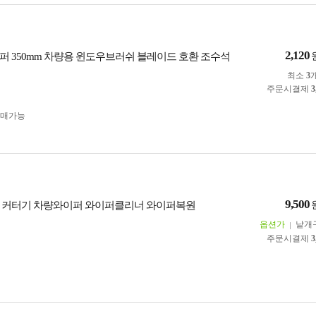
2,120
퍼 350mm 차량용 윈도우브러쉬 블레이드 호환 조수석
최소
3
주문시결제
3
구매가능
9,500
 커터기 차량와이퍼 와이퍼클리너 와이퍼복원
옵션가
낱개
주문시결제
3