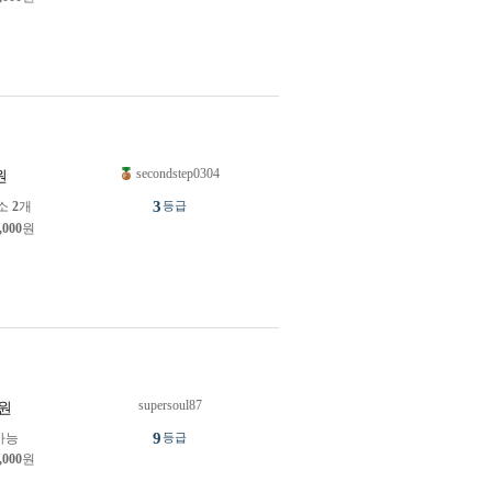
secondstep0304
원
3
소
2
개
등급
,000
원
supersoul87
원
9
가능
등급
,000
원