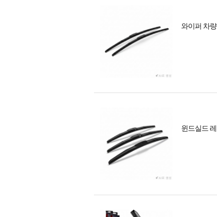
와이퍼 차량
윈드실드 레