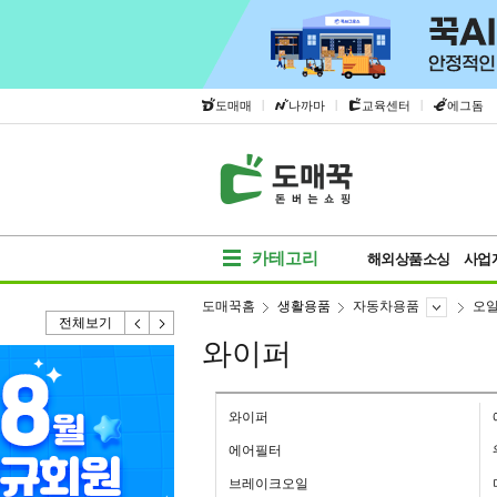
|
|
|
도매매
나까마
교육센터
에그돔
카테고리
해외상품소싱
사업
도매꾹홈
생활용품
자동차용품
오일
전체보기
와이퍼
와이퍼
에어필터
브레이크오일