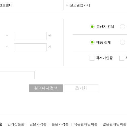
연료필터
미션오일첨가제
원산지 전체
원 ~
원
배송 전체
개 ~
개
최저가인증
리스트형
갤러리형
순
인기상품순
낮은가격순
높은가격순
적은판매단위순
많은판매단위순