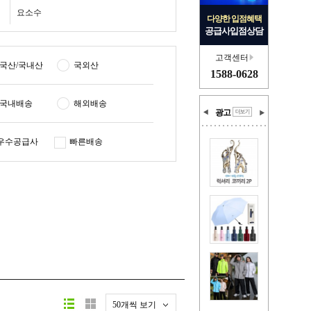
요소수
다양한 입점혜택
공급사입점상담
고객센터
국산/국내산
국외산
1588-0628
국내배송
해외배송
광고
우수공급사
빠른배송
50개씩 보기