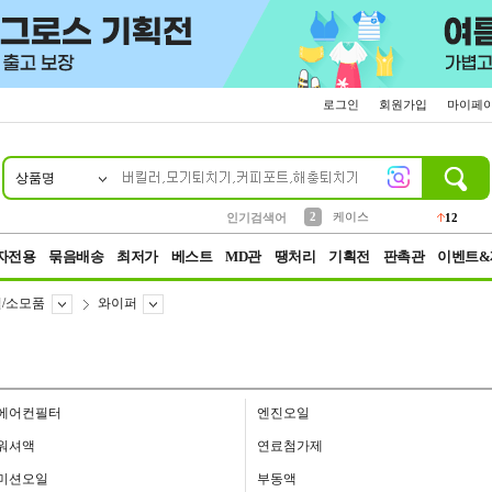
로그인
회원가입
마이페
상품명
10
1
4
5
6
7
8
9
파우치
등산
벨트
실리콘
양말
모자
양산
여성패션
152
395
555
12
1
1
5
3
2
케이스
인기검색어
12
3
생수
454
자전용
묶음배송
최저가
베스트
MD관
땡처리
기획전
판촉관
이벤트&
/소모품
와이퍼
에어컨필터
엔진오일
워셔액
연료첨가제
미션오일
부동액