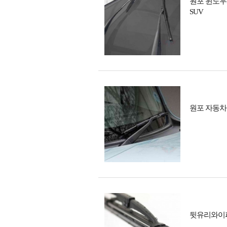
원포 윈도우
SUV
원포 자동차
뒷유리와이퍼