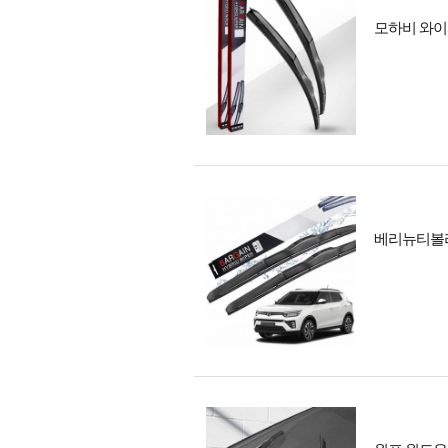
모하비 와이퍼
베리뉴티볼리 