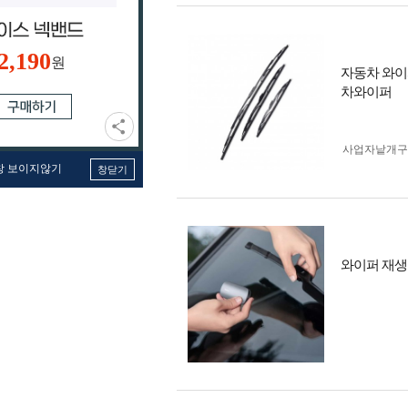
2,190
원
자동차 와이
차와이퍼
사업자 낱개
창 보이지않기
창닫기
와이퍼 재생