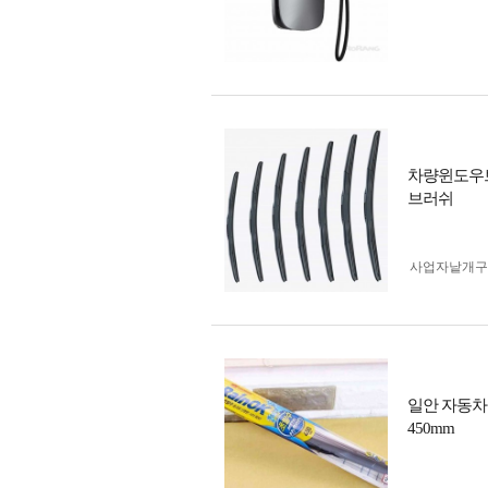
차량윈도우
브러쉬
사업자 낱개
일안 자동차
450mm