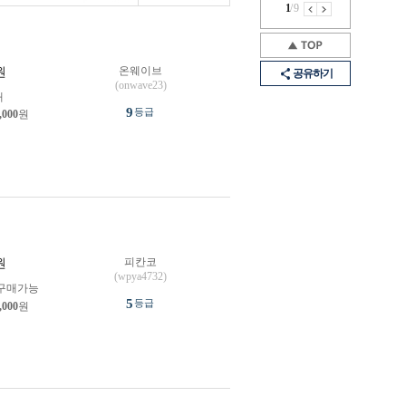
1
/
9
온웨이브
원
공유하기
(onwave23)
개
9
등급
,000
원
피칸코
원
(wpya4732)
구매가능
5
등급
,000
원