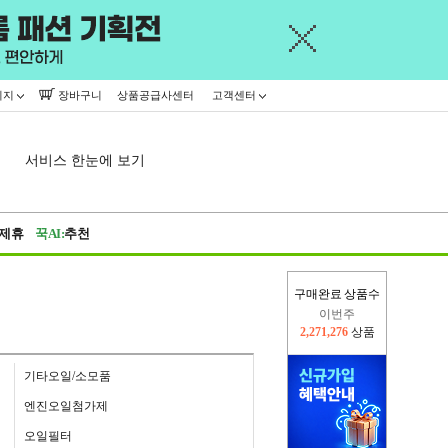
이지
장바구니
상품공급사센터
고객센터
서비스 한눈에 보기
제휴
꾹AI:
추천
구매완료 상품수
이번주
2,271,276
상품
지난주
2,326,527
상품
기타오일/소모품
엔진오일첨가제
오일필터