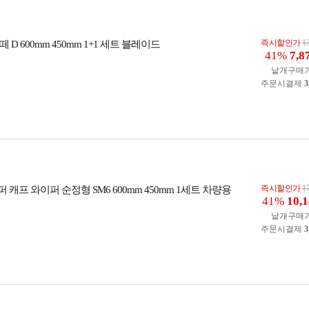
즉시할인가
1
 D 600mm 450mm 1+1 세트 블레이드
41%
7,8
낱개구매
주문시결제
3
즉시할인가
1
캐프 와이퍼 순정형 SM6 600mm 450mm 1세트 차량용
41%
10,
낱개구매
주문시결제
3