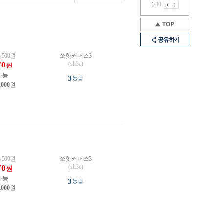
1
/
10
공유하기
3,500
원
쏘핫커머스3
70
(sh3c)
원
가능
3
등급
,000
원
3,500
원
쏘핫커머스3
70
(sh3c)
원
가능
3
등급
,000
원