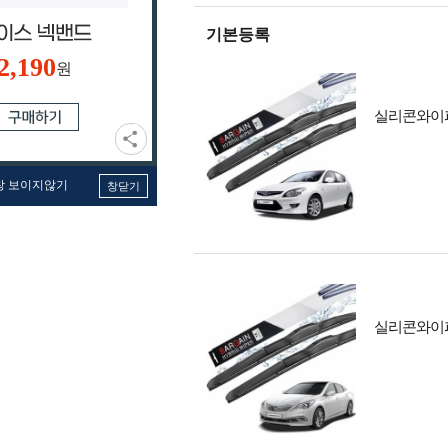
기본등록
2,190
원
실리콘와이퍼 구
창 보이지않기
창닫기
실리콘와이퍼 