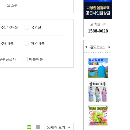
요소수
다양한 입점혜택
공급사입점상담
고객센터
국산/국내산
국외산
1588-0628
국내배송
해외배송
광고
우수공급사
빠른배송
50개씩 보기