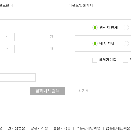
연료필터
미션오일첨가제
원산지 전체
원 ~
원
배송 전체
개 ~
개
최저가인증
리스트형
갤러리형
순
인기상품순
낮은가격순
높은가격순
적은판매단위순
많은판매단위순