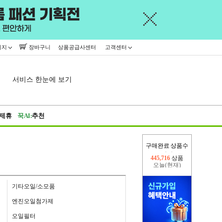
이지
장바구니
상품공급사센터
고객센터
서비스 한눈에 보기
제휴
꾹AI:
추천
구매완료 상품수
오늘(현재)
111,964
상품
어제
445,716
상품
기타오일/소모품
엔진오일첨가제
오일필터