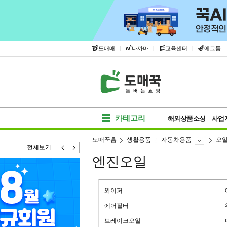
|
|
|
도매매
나까마
교육센터
에그돔
카테고리
해외상품소싱
사업
도매꾹홈
생활용품
자동차용품
오일
전체보기
엔진오일
와이퍼
에어필터
브레이크오일