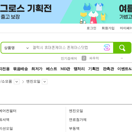
로그인
회원가입
마이페
상품명
10
1
4
5
6
7
8
9
키링
미니
말랑이
선풍기
가방
양말
짱구
텀블러
23
2
1
1
7
3
2
파우치
인기검색어
3
모자
자전용
묶음배송
최저가
베스트
MD관
땡처리
기획전
판촉관
이벤트&
/소모품
엔진오일
에어컨필터
엔진오일
워셔액
연료첨가제
미션오일
부동액