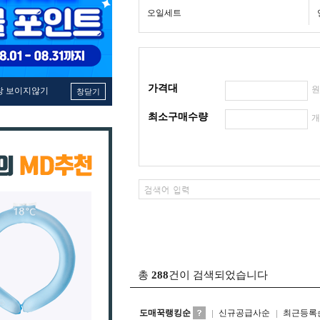
오일세트
가격대
창 보이지않기
창닫기
최소구매수량
총
288
건이 검색되었습니다
도매꾹랭킹순
신규공급사순
최근등록