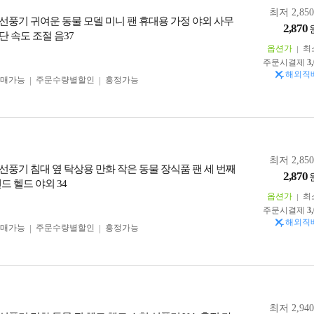
최저 2,85
선풍기 귀여운 동물 모델 미니 팬 휴대용 가정 야외 사무
2,870
 단 속도 조절 음37
옵션가
최
주문시결제
3
해외직
구매가능
주문수량별할인
흥정가능
최저 2,85
선풍기 침대 옆 탁상용 만화 작은 동물 장식품 팬 세 번째
2,870
드 헬드 야외 34
옵션가
최
주문시결제
3
해외직
구매가능
주문수량별할인
흥정가능
최저 2,94