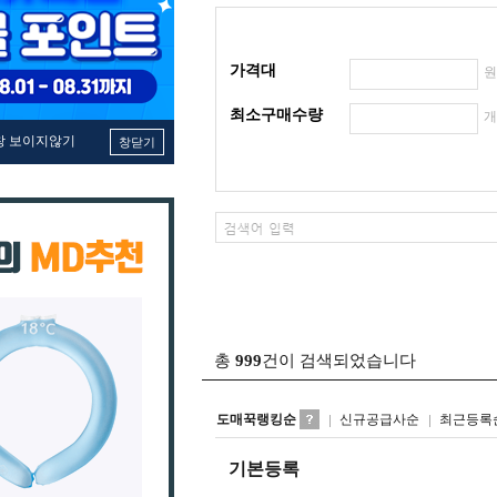
가격대
최소구매수량
창 보이지않기
창닫기
총
999
건이 검색되었습니다
도매꾹랭킹순
신규공급사순
최근등록
기본등록