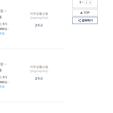
1
/
9
0원 ~
이우상품쇼핑
원
(jingzongshop)
공유하기
소
8
개
2
등급
,000
원~
배송
0원 ~
이우상품쇼핑
원
(jingzongshop)
소
8
개
2
등급
,000
원~
배송