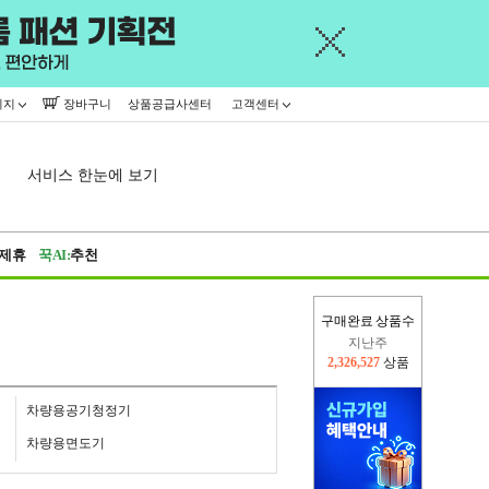
이지
장바구니
상품공급사센터
고객센터
서비스 한눈에 보기
제휴
꾹AI:
추천
구매완료 상품수
이번주
2,228,440
상품
지난주
2,326,527
상품
차량용공기청정기
차량용면도기