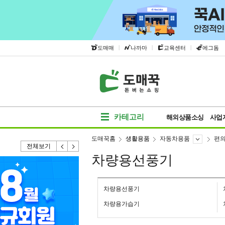
|
|
|
도매매
나까마
교육센터
에그돔
카테고리
해외상품소싱
사업
도매꾹홈
생활용품
자동차용품
편
전체보기
차량용선풍기
차량용선풍기
차량용가습기