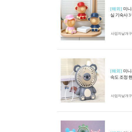
[해외]
미니
실 기숙사 3
사업자 낱개
[해외]
미니
속도 조정 핸
사업자 낱개