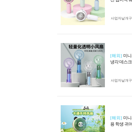
사업자 낱개
[해외]
미니
냉각 데스크
사업자 낱개
[해외]
미니선
용 학생 귀여