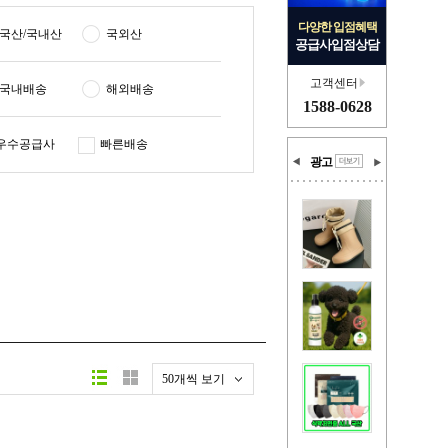
다양한 입점혜택
국산/국내산
국외산
공급사입점상담
고객센터
국내배송
해외배송
1588-0628
우수공급사
빠른배송
광고
50개씩 보기