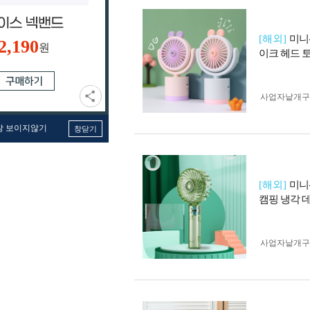
[해외]
미니
2,190
원
이크 헤드 
사업자 낱개
창 보이지않기
창닫기
[해외]
미니
캠핑 냉각 
사업자 낱개