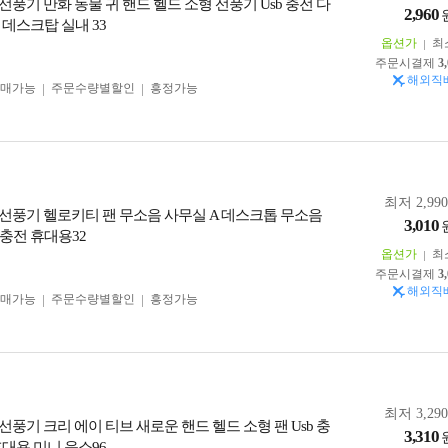
선풍기 만화 동물 귀 핸드 헬드 소형 선풍기 Usb 충전 다
2,960
 데스크탑 실내 33
옵션가
최
주문시결제
3
해외직
구매가능
주문수량별할인
흥정가능
최저 2,99
선풍기 헬로키티 팬 무소음 사무실 A 데스크톱 무소음
3,010
팬 충전 휴대용32
옵션가
최
주문시결제
3
해외직
구매가능
주문수량별할인
흥정가능
최저 3,29
선풍기 크리 에이 티브 새로운 핸드 헬드 소형 팬 Usb 충
3,310
휴대용 미니 음소96