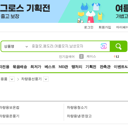
로그인
회원가입
마이페
상품명
10
1
4
5
6
7
8
9
파우치
등산
벨트
실리콘
양말
모자
양산
여성패션
152
395
555
12
1
1
5
3
2
케이스
인기검색어
12
3
생수
454
자전용
묶음배송
최저가
베스트
MD관
땡처리
기획전
판촉관
이벤트&
의용품
차량용선풍기
차량용보온컵
차량용청소기
차량용온풍기
차량용냉/온장고