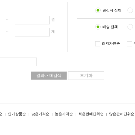
원산지 전체
원 ~
원
배송 전체
개 ~
개
최저가인증
리스트형
갤러리형
순
인기상품순
낮은가격순
높은가격순
적은판매단위순
많은판매단위순