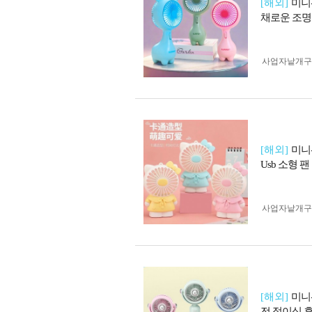
[해외]
미니
채로운 조명
사업자 낱개
[해외]
미니
Usb 소형 
사업자 낱개
[해외]
미니
전 접이식 