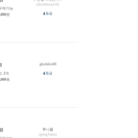
(duchihouse10)
구매가능
4
등급
,000
원
gksdideo88
원
4
소
2
개
등급
,000
원
후니몰
원
(jjong3nara)