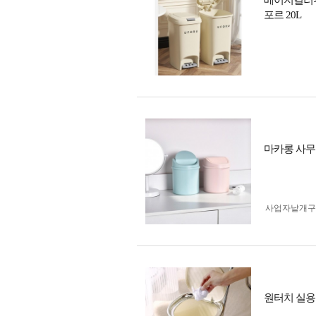
베이지컬러휴
포르 20L
마카롱 사무
사업자 낱개
원터치 실용