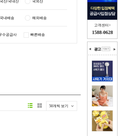
국산/국내산
국외산
다양한 입점혜택
공급사입점상담
국내배송
해외배송
고객센터
1588-0628
우수공급사
빠른배송
광고
50개씩 보기