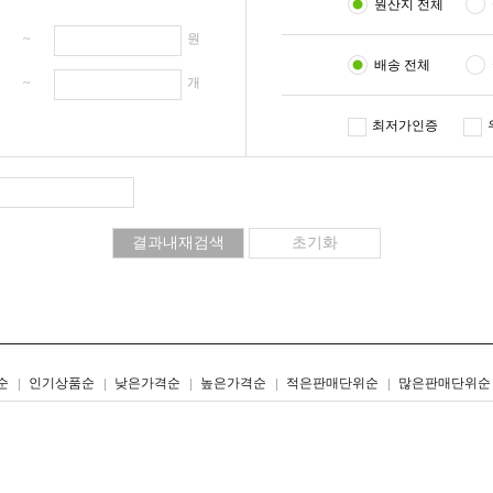
원산지 전체
원 ~
원
배송 전체
개 ~
개
최저가인증
리스트형
갤러리형
순
인기상품순
낮은가격순
높은가격순
적은판매단위순
많은판매단위순