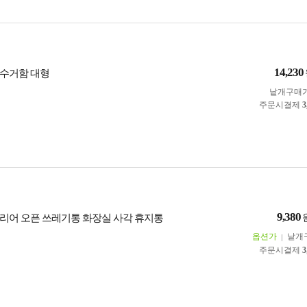
14,230
수거함 대형
낱개구매
주문시결제
3
9,380
테리어 오픈 쓰레기통 화장실 사각 휴지통
옵션가
낱개
주문시결제
3