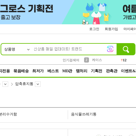
로그인
회원가입
마이페
상품명
10
1
4
5
6
7
8
9
파우치
등산
벨트
실리콘
양말
모자
양산
여성패션
152
395
555
12
1
1
5
3
2
케이스
인기검색어
12
3
생수
454
자전용
묶음배송
최저가
베스트
MD관
땡처리
기획전
판촉관
이벤트&
통
압축휴지통
분리수거함
음식물쓰레기통