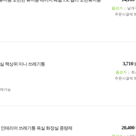
지통 모던한 휴지통 베이지 페달 15L 컬러 모던휴지통
옵션가
낱개
주문시결제
3
3,710
실 책상위 미니 쓰레기통
옵션가
최
주문시결제
3
구매가능
20,400
 인테리어 쓰레기통 욕실 화장실 종량제