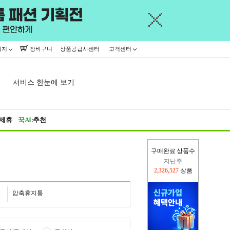
이지
장바구니
상품공급사센터
고객센터
서비스 한눈에 보기
제휴
꾹AI:
추천
구매완료 상품수
이번주
2,275,852
상품
지난주
2,326,527
상품
압축휴지통