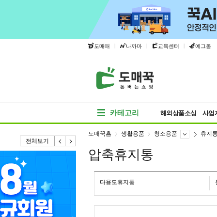
|
|
|
도매매
나까마
교육센터
에그돔
카테고리
해외상품소싱
사업
도매꾹홈
생활용품
청소용품
휴지
전체보기
압축휴지통
다용도휴지통