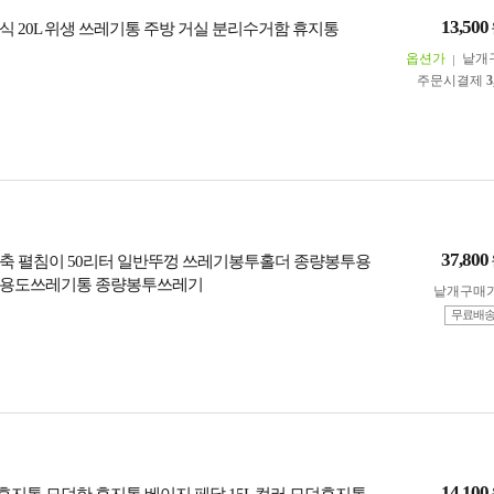
13,500
식 20L 위생 쓰레기통 주방 거실 분리수거함 휴지통
옵션가
낱개
주문시결제
3
37,800
축 펼침이 50리터 일반뚜껑 쓰레기봉투홀더 종량봉투용
다용도쓰레기통 종량봉투쓰레기
낱개구매
무료배
14,100