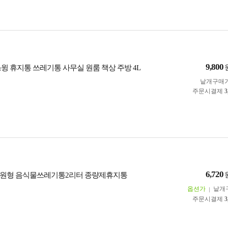
9,800
스윙 휴지통 쓰레기통 사무실 원룸 책상 주방 4L
낱개구매
주문시결제
3
6,720
이원형 음식물쓰레기통2리터 종량제휴지통
옵션가
낱개
주문시결제
3