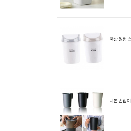
국산 원형 
니본 손잡