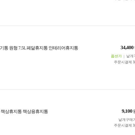
34,400
기통 원형 7.5L 페달휴지통 인테리어휴지통
옵션가
낱개
주문시결제
3
9,100
 책상휴지통 책상용휴지통
낱개구매
주문시결제
3