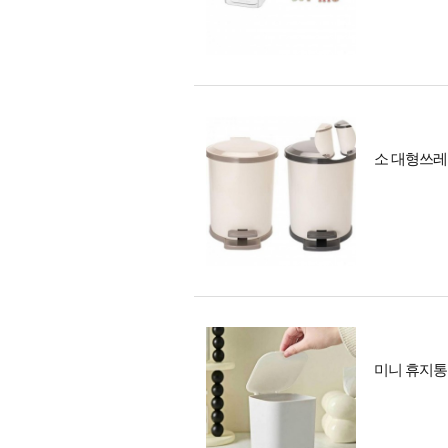
소 대형쓰레
미니 휴지통