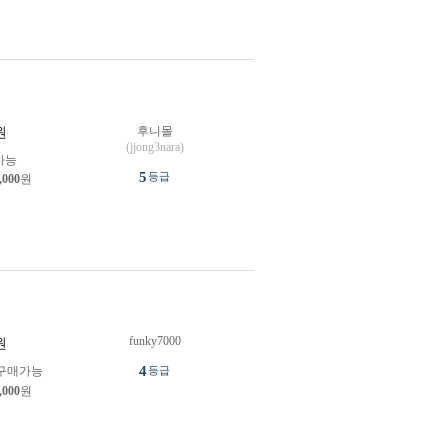
후니몰
원
(jjong3nara)
가능
5
등급
,000
원
funky7000
원
4
구매가능
등급
,000
원