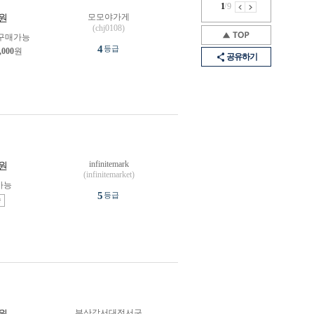
1
/
9
모모야가게
원
(chj0108)
구매가능
4
등급
,000
원
공유하기
infinitemark
원
(infinitemarket)
가능
5
등급
송
부산강서대전서구
원