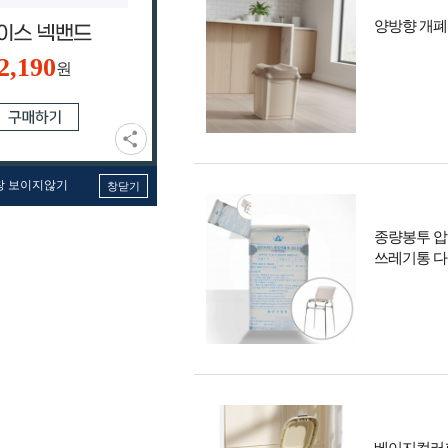
양방향 개폐
2,190
원
창 보이지않기
창닫기
종량봉투 압
쓰레기통 