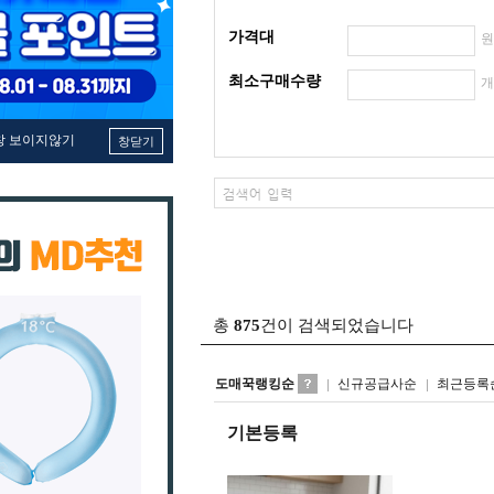
가격대
최소구매수량
창 보이지않기
창닫기
총
875
건이 검색되었습니다
도매꾹랭킹순
신규공급사순
최근등록
기본등록