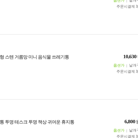
옵션가
낱개
주문시결제
3
10,630
형 스텐 거름망 미니 음식물 쓰레기통
옵션가
낱개
주문시결제
3
6,800
통 투명 테스크 투명 책상 귀여운 휴지통
옵션가
낱개
주문시결제
3