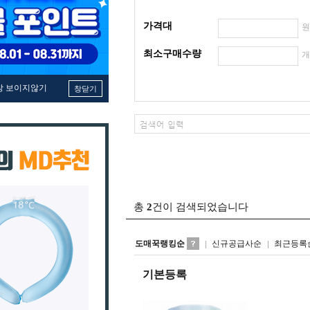
가격대
최소구매수량
창 보이지않기
창닫기
총
2
건이 검색되었습니다
도매꾹랭킹순
신규공급사순
최근등록
기본등록