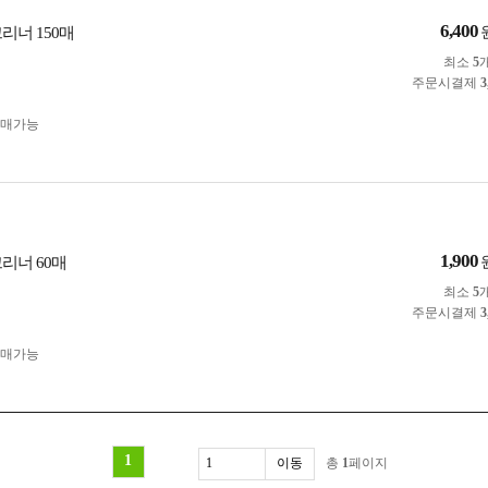
6,400
리너 150매
최소
5
주문시결제
3
구매가능
1,900
리너 60매
최소
5
주문시결제
3
구매가능
1
총
1
페이지