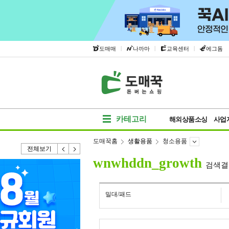
|
|
|
도매매
나까마
교육센터
에그돔
카테고리
해외상품소싱
사업
도매꾹홈
생활용품
청소용품
전체보기
wnwhddn_growth
검색결
밀대/패드