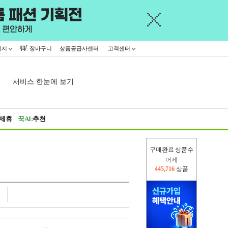
이지
장바구니
상품공급사센터
고객센터
서비스 한눈에 보기
제휴
꾹AI:
추천
구매완료 상품수
어제
445,716
상품
오늘(현재)
22,424
상품