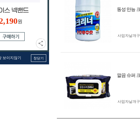
동성 만능 크
2,190
원
사업자 낱개
창 보이지않기
창닫기
깔끔 슈퍼 크
사업자 낱개