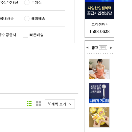
국산/국내산
국외산
다양한 입점혜택
공급사입점상담
국내배송
해외배송
고객센터
1588-0628
우수공급사
빠른배송
광고
50개씩 보기