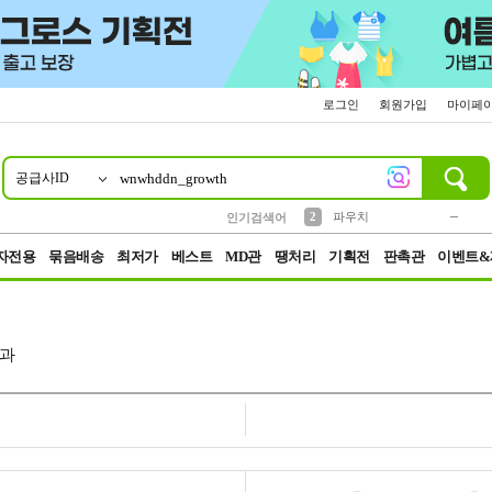
로그인
회원가입
마이페
공급사ID
10
1
4
5
6
7
8
9
키링
미니
말랑이
선풍기
가방
양말
짱구
텀블러
23
2
1
1
7
3
2
파우치
인기검색어
3
모자
자전용
묶음배송
최저가
베스트
MD관
땡처리
기획전
판촉관
이벤트&
과