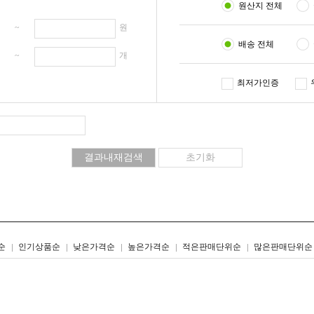
원산지 전체
원 ~
원
배송 전체
개 ~
개
최저가인증
리스트형
갤러리형
순
인기상품순
낮은가격순
높은가격순
적은판매단위순
많은판매단위순