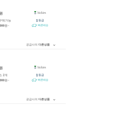
hickies
원
1
구매가능
등급
빠른배송
,000
원~
공급사의
다른상품
hickies
원
1
소
2
개
등급
빠른배송
,000
원~
공급사의
다른상품