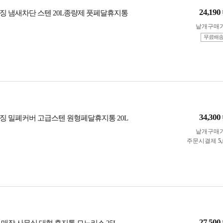
24,190
징 냄새차단 스텐 20L종량제 풋페달휴지통
낱개구매
무료배
34,300
징 밀폐커버 고급스텐 원형페달휴지통 20L
낱개구매
주문시결제
5
27,500