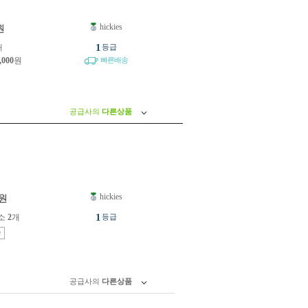
hickies
원
1
개
등급
,000
원
빠른배송
공급사의
다른상품
hickies
원
1
소
2
개
등급
송
공급사의
다른상품