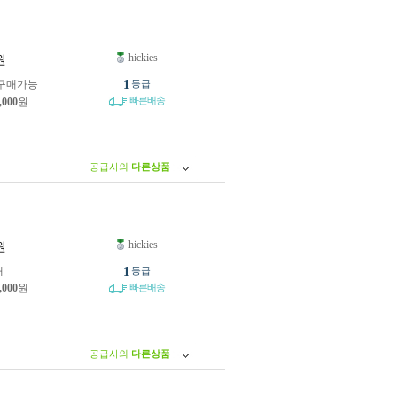
hickies
원
1
구매가능
등급
빠른배송
,000
원
공급사의
다른상품
hickies
원
1
개
등급
,000
원
빠른배송
공급사의
다른상품