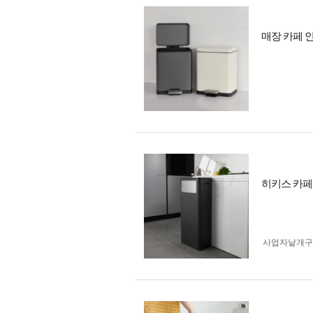
매장 카페 인
히키스 카페
사업자 낱개