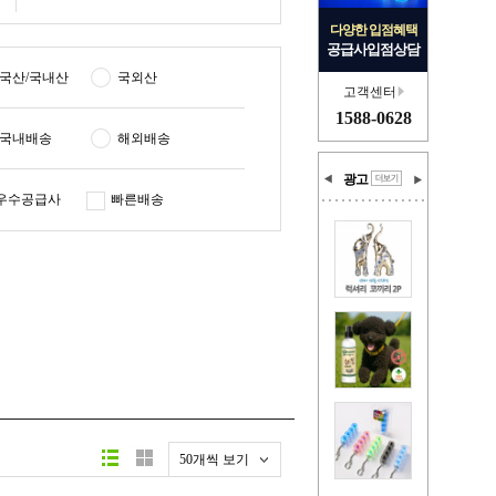
다양한 입점혜택
공급사입점상담
국산/국내산
국외산
고객센터
1588-0628
국내배송
해외배송
광고
우수공급사
빠른배송
50개씩 보기