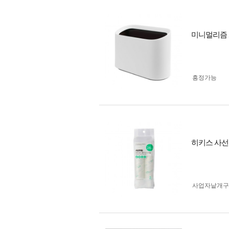
미니멀리즘 
흥정가능
히키스 사선
사업자 낱개