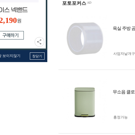
포토포커스
2,190
원
욕실 주방 
사업자 낱개
창 보이지않기
창닫기
무소음 클로
흥정가능