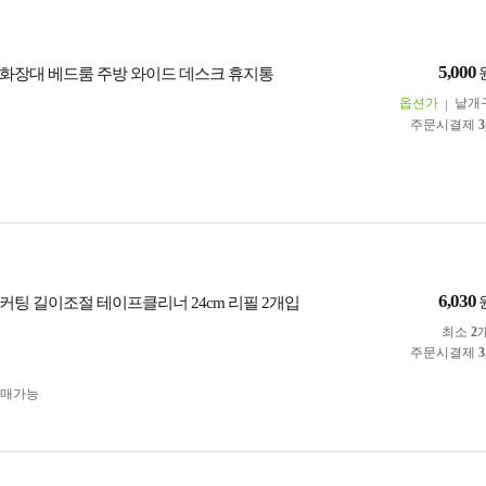
5,000
화장대 베드룸 주방 와이드 데스크 휴지통
옵션가
낱개
주문시결제
3
6,030
커팅 길이조절 테이프클리너 24cm 리필 2개입
최소
2
주문시결제
3
구매가능