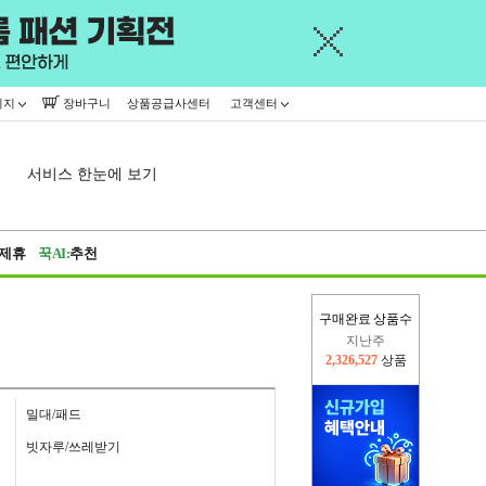
이지
장바구니
상품공급사센터
고객센터
서비스 한눈에 보기
제휴
꾹AI:
추천
구매완료 상품수
지난주
2,326,527
상품
이번주
2,366,386
상품
밀대/패드
빗자루/쓰레받기