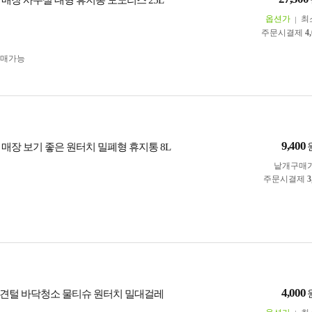
 매장 사무실 대형 휴지통 모노리스 25L
옵션가
최
주문시결제
4
구매가능
9,400
 매장 보기 좋은 원터치 밀폐형 휴지통 8L
낱개구매
주문시결제
3
4,000
견털 바닥청소 물티슈 원터치 밀대걸레