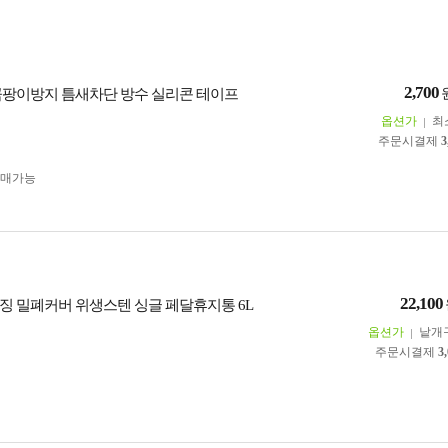
2,700
곰팡이방지 틈새차단 방수 실리콘 테이프
옵션가
최
주문시결제
3
구매가능
22,100
징 밀폐커버 위생스텐 싱글 페달휴지통 6L
옵션가
낱개
주문시결제
3