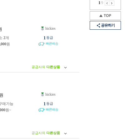
1
/
9
공유하기
hickies
원
1
소
2
개
등급
빠른배송
,000
원
공급사의
다른상품
hickies
원
1
구매가능
등급
빠른배송
,000
원~
공급사의
다른상품