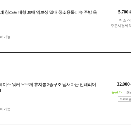
5,700
레 청소포 대형 30매 엠보싱 밀대 청소용물티슈 주방 욕
최소
2
주문시결제
3
구매가능
32,000
S 스페이스 워커 오브제 휴지통 2중구조 냄새차단 인테리어
L
옵션가
최
무료배
구매가능