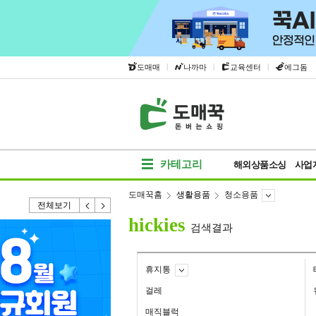
|
|
|
도매매
나까마
교육센터
에그돔
카테고리
해외상품소싱
사업
도매꾹홈
생활용품
청소용품
전체보기
hickies
검색결과
휴지통
걸레
매직블럭