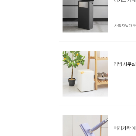
히키스 카페
사업자 낱개
리빙 사무실
머리카락 애