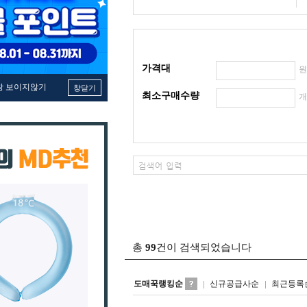
가격대
창 보이지않기
창닫기
최소구매수량
총
99
건이 검색되었습니다
도매꾹랭킹순
신규공급사순
최근등록