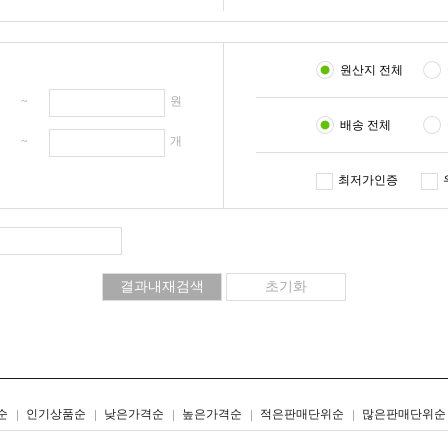
원산지 전체
원 ~
원
배송 전체
개 ~
개
최저가인증
리스트형
갤러리형
순
인기상품순
낮은가격순
높은가격순
적은판매단위순
많은판매단위순