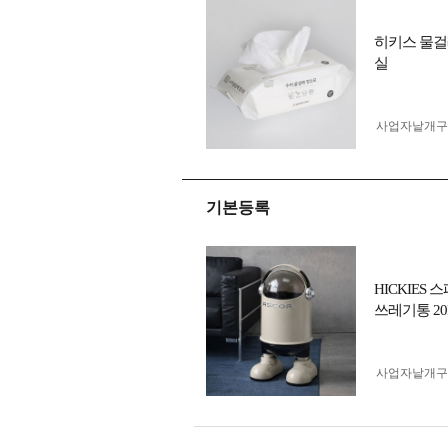
히키스 물걸
실
사업자 낱개
기본등록
HICKIE
쓰레기통 20
사업자 낱개