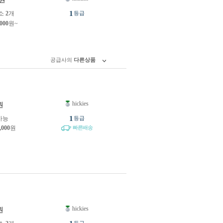
1
소
2
개
등급
,000
원~
공급사의
다른상품
hickies
원
1
가능
등급
,000
원
빠른배송
hickies
원