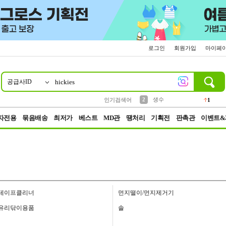
로그인
회원가입
마이페
공급사ID
10
1
4
5
6
7
8
9
벨트
파우치
등산
실리콘
양말
여성패션
장갑
led
4
3
1
2
4
1
2
생수
인기검색어
1
3
케이스
1
자전용
묶음배송
최저가
베스트
MD관
땡처리
기획전
판촉관
이벤트&
테이프클리너
먼지떨이/먼지제거기
유리닦이용품
솔