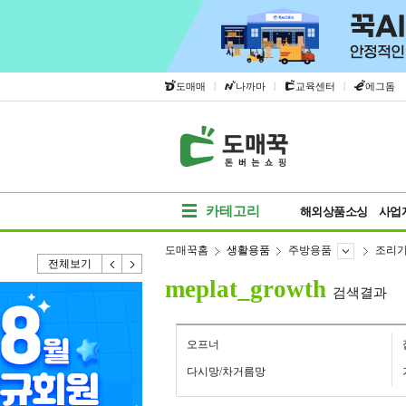
|
|
|
도매매
나까마
교육센터
에그돔
카테고리
해외상품소싱
사업
도매꾹홈
생활용품
주방용품
조리
전체보기
meplat_growth
검색결과
오프너
다시망/차거름망