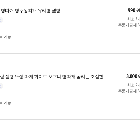
990
 병따개 병뚜껑따개 유리병 잼병
최소
6
주문시결제
3
구매가능
3,000
림 잼병 뚜껑 따개 화이트 오프너 병따개 돌리는 조절형
최소
2
주문시결제
3
구매가능