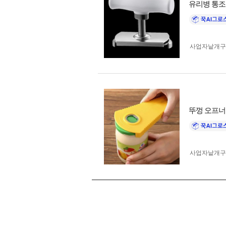
유리병 통조
사업자 낱개
뚜껑 오프너
사업자 낱개