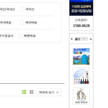
다양한 입점혜택
국산/국내산
국외산
공급사입점상담
고객센터
국내배송
해외배송
1588-0628
우수공급사
빠른배송
광고
50개씩 보기