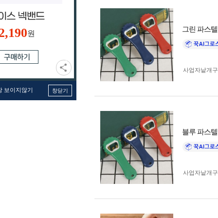
그린 파스텔
2,190
원
사업자 낱개
창 보이지않기
창닫기
블루 파스텔
사업자 낱개