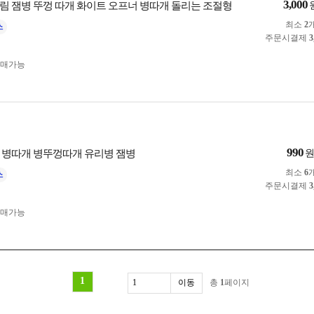
3,000
림 잼병 뚜껑 따개 화이트 오프너 병따개 돌리는 조절형
최소
2
주문시결제
3
구매가능
990
 병따개 병뚜껑따개 유리병 잼병
최소
6
주문시결제
3
구매가능
1
총
1
페이지