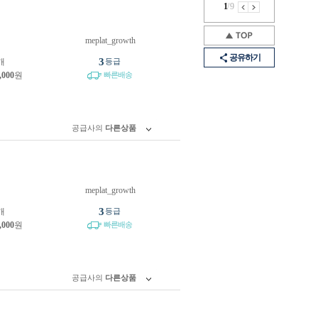
1
/
9
meplat_growth
원
공유하기
3
개
등급
,000
원
빠른배송
공급사의
다른상품
meplat_growth
원
3
개
등급
,000
원
빠른배송
공급사의
다른상품