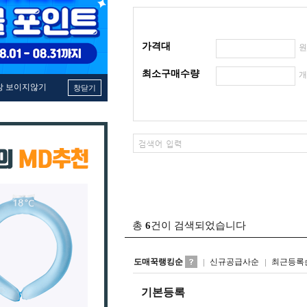
가격대
최소구매수량
창 보이지않기
창닫기
총
6
건이 검색되었습니다
도매꾹랭킹순
신규공급사순
최근등록
기본등록