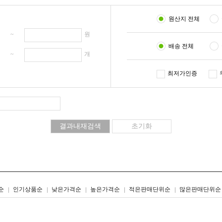
원산지 전체
원 ~
원
배송 전체
개 ~
개
최저가인증
리스트형
갤러리형
순
인기상품순
낮은가격순
높은가격순
적은판매단위순
많은판매단위순