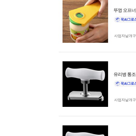
뚜껑 오프너
사업자 낱개
유리병 통조
사업자 낱개