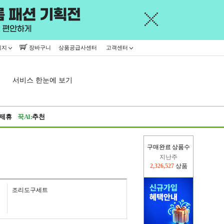
이지
장바구니
상품공급사센터
고객센터
서비스 한눈에 보기
제휴
꾹AI:
추천
구매완료 상품수
지난주
2,326,527
상품
이번주
2,257,317
상품
조리도구세트