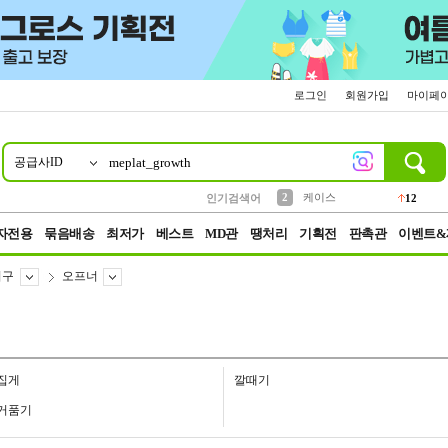
로그인
회원가입
마이페
공급사ID
10
1
4
5
6
7
8
9
파우치
등산
벨트
실리콘
양말
모자
양산
여성패션
152
395
555
12
1
1
5
3
2
케이스
인기검색어
12
3
생수
454
자전용
묶음배송
최저가
베스트
MD관
땡처리
기획전
판촉관
이벤트&
기구
오프너
집게
깔때기
거품기