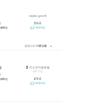
meplat_growth
원
3
개
등급
,000
원
빠른배송
공급사의
다른상품
미소모아글로벌
원
(d7171)
개
2
등급
,000
원
빠른배송