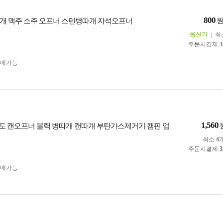
800
개 맥주 소주 오프너 스텐병따개 자석오프너
옵션가
최
주문시결제
3
구매가능
1,560
 다용도 캔오프너 블랙 병따개 캔따개 부탄가스제거기 캠핀 업
최소
4
주문시결제
3
구매가능