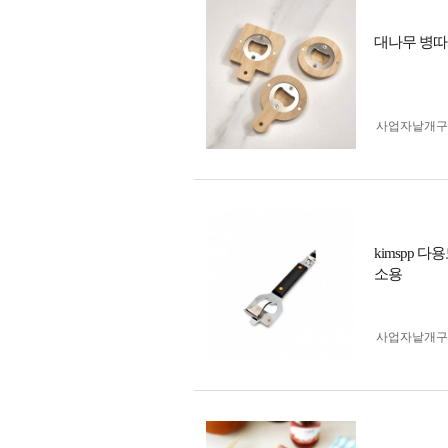
대나무 병따
사업자 낱개
kimspp
소용
사업자 낱개