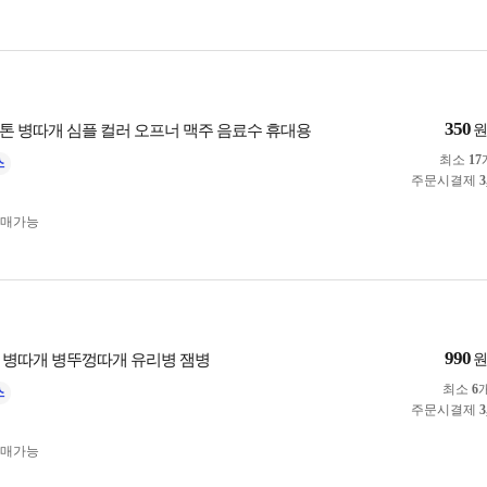
350
톤 병따개 심플 컬러 오프너 맥주 음료수 휴대용
최소
17
주문시결제
3
구매가능
990
 병따개 병뚜껑따개 유리병 잼병
최소
6
주문시결제
3
구매가능