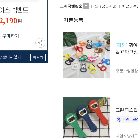
도매꾹랭킹순
신규공급사순
최근등록
2,190
기본등록
원
[해외]
귀여운
장고 마그넷 
창 보이지않기
창닫기
주문수량별할
그린 파스텔
사업자 낱개