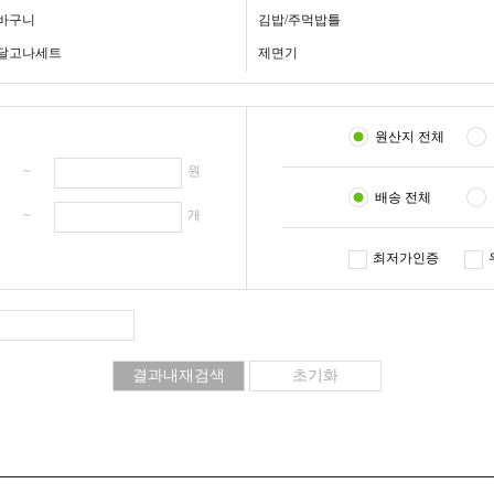
바구니
김밥/주먹밥틀
달고나세트
제면기
원산지 전체
원 ~
원
배송 전체
개 ~
개
최저가인증