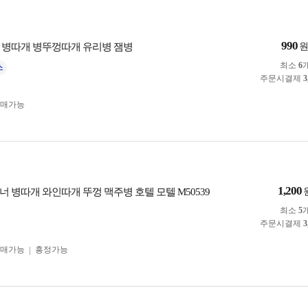
990
 병따개 병뚜껑따개 유리병 잼병
최소
6
주문시결제
3
구매가능
1,200
 병따개 와인따개 뚜껑 맥주병 호텔 모텔 M50539
최소
5
주문시결제
3
구매가능
흥정가능