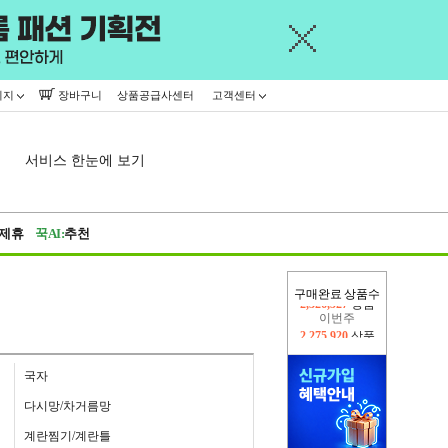
이지
장바구니
상품공급사센터
고객센터
서비스 한눈에 보기
제휴
꾹AI:
추천
구매완료 상품수
이번주
2,275,920
상품
지난주
2,326,527
상품
국자
다시망/차거름망
계란찜기/계란틀