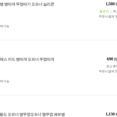
1,580
병 병따개 뚜껑따기 오프너 실리콘
옵션가
최
주문시결제
3
구매가능
690
레스 카드 병따개 오프너 뚜껑따개
최소
8
주문시결제
3
구매가능
1,130
능 다용도 오프너 병뚜껑오프너 잼뚜껑 패트병