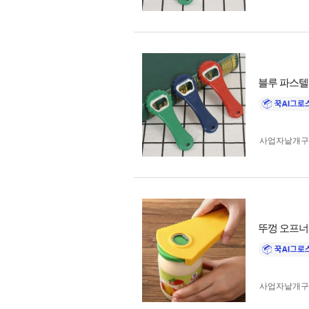
블루 파스텔
사업자 낱개
뚜껑 오프너
사업자 낱개