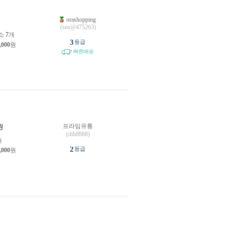
orashopping
원
(sns@475263)
소
7
개
3
등급
,000
원
빠른배송
프라임유통
원
(dih8888)
개
2
등급
,000
원