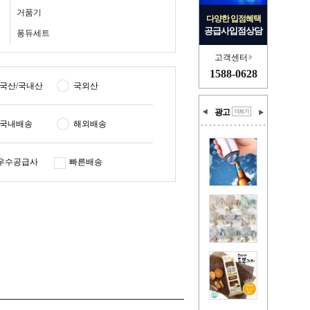
거품기
다양한 입점혜택
공급사입점상담
퐁듀세트
고객센터
1588-0628
국산/국내산
국외산
광고
국내배송
해외배송
우수공급사
빠른배송