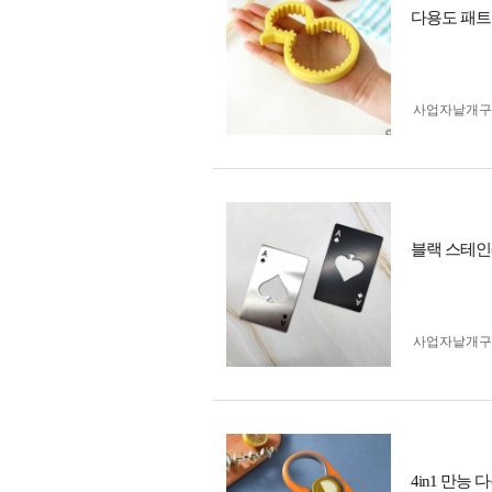
다용도 패트
사업자 낱개
블랙 스테인
사업자 낱개
4in1 만