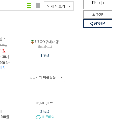
1
/
9
50개씩 보기
공유하기
원 ~
UPGO구매대행
900
원
(hamixyz)
0
원
1
등급
소
30
개
,000
원~
배송
공급사의
다른상품
meplat_growth
원
3
개
등급
,000
원
빠른배송