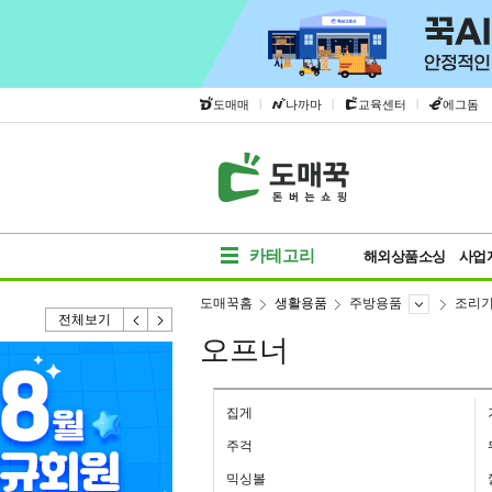
|
|
|
도매매
나까마
교육센터
에그돔
카테고리
해외상품소싱
사업
도매꾹홈
생활용품
주방용품
조리
전체보기
오프너
집게
주걱
믹싱볼