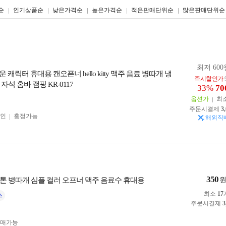
리스트형
갤러리형
순
인기상품순
낮은가격순
높은가격순
적은판매단위순
많은판매단위순
최저 600
 캐릭터 휴대용 캔오픈너 hello kitty 맥주 음료 병따개 냉
즉시할인가
자석 홈바 캠핑 KR-0117
33%
70
옵션가
최
주문시결제
3
인
흥정가능
해외직
350
톤 병따개 심플 컬러 오프너 맥주 음료수 휴대용
최소
17
주문시결제
3
구매가능