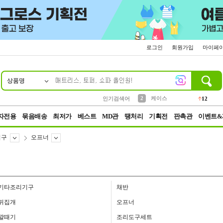
로그인
회원가입
마이페
상품명
10
1
4
5
6
7
8
9
파우치
등산
벨트
실리콘
양말
모자
양산
여성패션
152
395
555
12
1
1
5
3
2
케이스
인기검색어
12
3
생수
454
자전용
묶음배송
최저가
베스트
MD관
땡처리
기획전
판촉관
이벤트&
기구
오프너
기타조리기구
채반
뒤집개
오프너
깔때기
조리도구세트