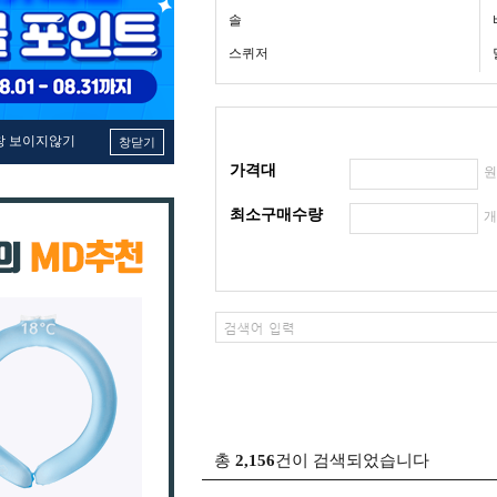
솔
스퀴저
창 보이지않기
창닫기
가격대
최소구매수량
총
2,156
건이 검색되었습니다