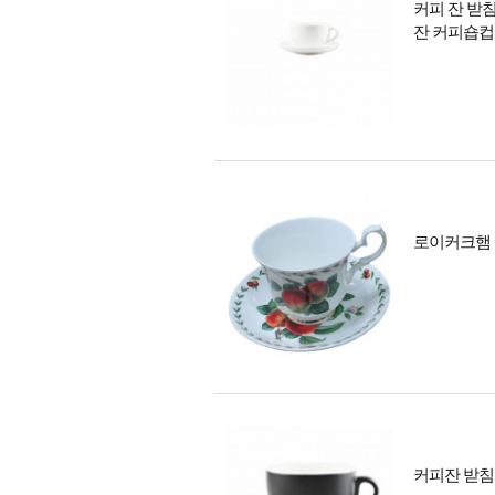
커피 잔 받
잔 커피숍컵
로이커크햄 
커피잔 받침