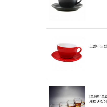
노빌타 드립커
[로하티]로얄
세트 손잡이