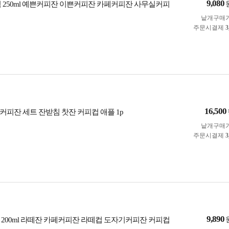
9,080
침 250ml 예쁜커피잔 이쁜커피잔 카페커피잔 사무실커피
낱개구매
주문시결제
3
16,500
커피잔 세트 잔받침 찻잔 커피컵 애플 1p
낱개구매
주문시결제
3
9,890
 200ml 라떼잔 카페커피잔 라떼컵 도자기커피잔 커피컵