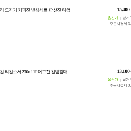
15,400
러 도자기 커피잔 받침세트 1P 찻잔 티컵
옵션가
낱개
주문시결제
3
13,100
 티컵소서 230ml 1P 머그잔 컵받침대
옵션가
낱개
주문시결제
3