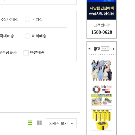
다양한 입점혜택
공급사입점상담
국산/국내산
국외산
고객센터
1588-0628
국내배송
해외배송
광고
우수공급사
빠른배송
50개씩 보기