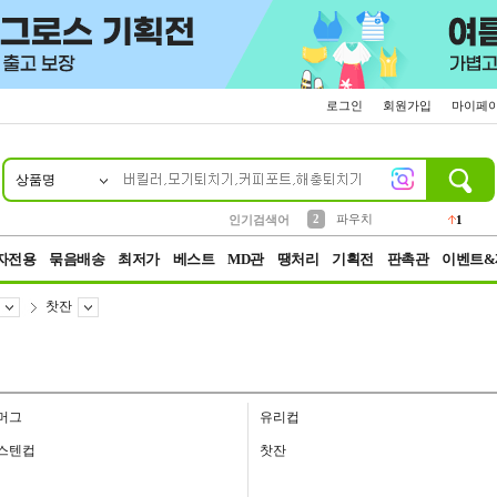
로그인
회원가입
마이페
상품명
10
1
4
5
6
7
8
9
키링
선풍기
말랑이
키캡
텀블러
가방
양말
양산
1
1
5
2
2
2
파우치
인기검색어
1
3
모자
2
자전용
묶음배송
최저가
베스트
MD관
땡처리
기획전
판촉관
이벤트&
찻잔
머그
유리컵
스텐컵
찻잔