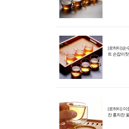
[로하티]순수
트 손잡이찻
[로하티] 이
잔 홍차잔 