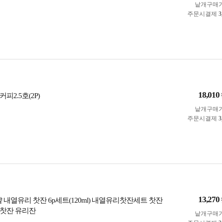
낱개구매
주문시결제
3
18,010
피2.5호(2P)
낱개구매
주문시결제
3
13,270
 내열유리 찻잔 6p세트(120ml) 내열유리찻잔세트 찻잔
찻잔 유리잔
낱개구매