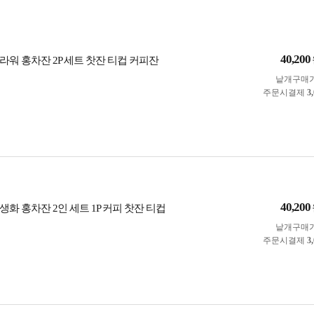
40,200
라워 홍차잔 2P 세트 찻잔 티컵 커피잔
낱개구매
주문시결제
3
40,200
화 홍차잔 2인 세트 1P 커피 찻잔 티컵
낱개구매
주문시결제
3