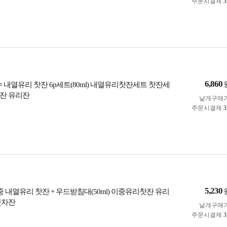
주문시결제
3
6,860
 내열유리 찻잔 6p세트(80ml) 내열유리찻잔세트 찻잔세
잔 유리잔
낱개구매
주문시결제
3
5,230
중 내열유리 찻잔 + 우드받침대(50ml) 이중유리찻잔 유리
꽃차잔
낱개구매
주문시결제
3