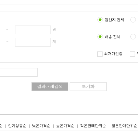
원산지 전체
원 ~
원
배송 전체
개 ~
개
최저가인증
리스트형
갤러리형
순
인기상품순
낮은가격순
높은가격순
적은판매단위순
많은판매단위순