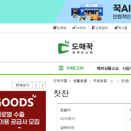
|
|
|
도매매
나까마
교육센터
에그돔
카테고리
해외상품소싱
사업
도매꾹홈
생활용품
주방용품
잔/컵
전체보기
찻잔
텀블러
다기/주기
샴페인잔