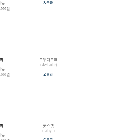
3
가능
등급
,000
원
모두다도매
원
(skyleader)
가능
2
등급
,000
원
굿스펫
원
(caloyo)
가능
등급