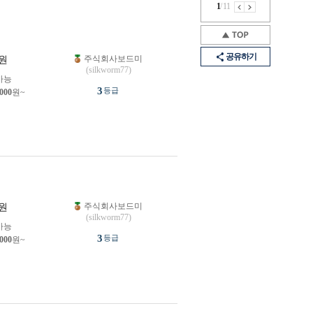
1
/
11
공유하기
주식회사보드미
원
(silkworm77)
가능
3
등급
,000
원~
주식회사보드미
원
(silkworm77)
가능
3
등급
,000
원~