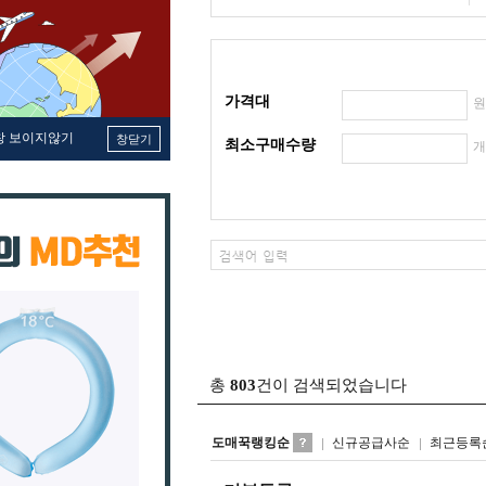
가격대
창 보이지않기
창닫기
최소구매수량
총
803
건이 검색되었습니다
도매꾹랭킹순
신규공급사순
최근등록