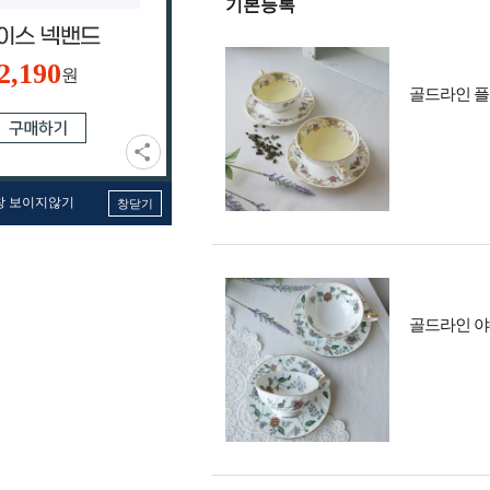
기본등록
2,190
원
골드라인 플
창 보이지않기
창닫기
골드라인 야생