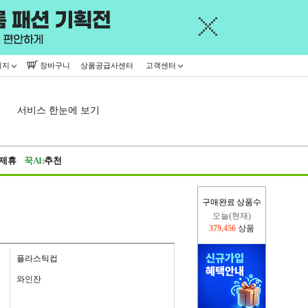
이지
장바구니
상품공급사센터
고객센터
서비스 한눈에 보기
제휴
꾹AI:
추천
구매완료 상품수
오늘(현재)
379,456
상품
어제
402,926
상품
플라스틱컵
와인잔