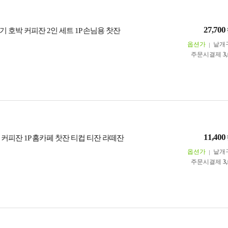
27,700
 호박 커피잔 2인 세트 1P 손님용 찻잔
옵션가
낱개
주문시결제
3
11,400
커피잔 1P 홈카페 찻잔 티컵 티잔 라떼잔
옵션가
낱개
주문시결제
3