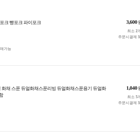
3,600
포크 빵포크 파이포크
최소
2
주문시결제
3
구매가능
1,040
얼 화채 스푼 듀얼화채스푼리빙 듀얼화채스푼용기 듀얼화
함
최소
5
주문시결제
3