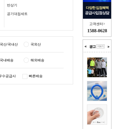
반상기
다양한 입점혜택
공급사입점상담
공기대접세트
고객센터
1588-0628
국산/국내산
국외산
광고
국내배송
해외배송
우수공급사
빠른배송