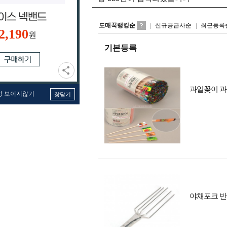
도매꾹랭킹순
신규공급사순
최근등록
2,190
원
기본등록
과일꽂이 
창 보이지않기
창닫기
야채포크 반