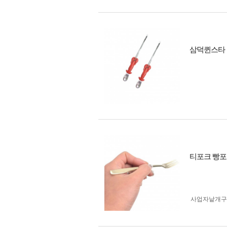
삼덕퀸스타 
티포크 빵포
사업자 낱개