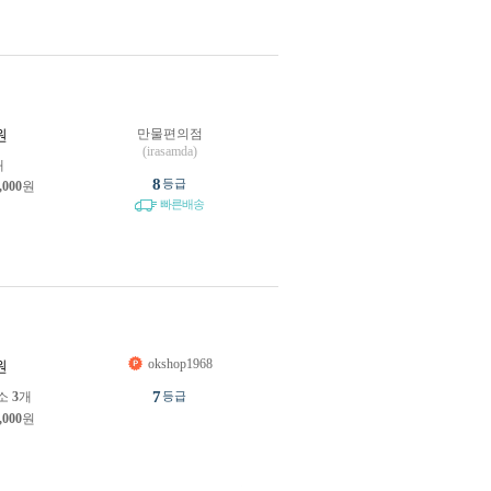
만물편의점
원
(irasamda)
개
8
등급
,000
원
빠른배송
okshop1968
원
7
소
3
개
등급
,000
원