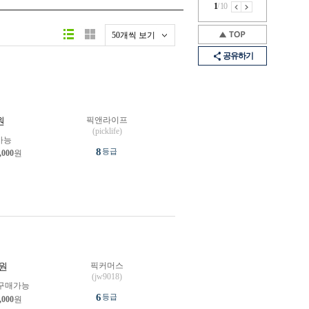
1
/
10
50개씩 보기
공유하기
픽앤라이프
원
(picklife)
가능
8
등급
,000
원
픽커머스
원
(jw9018)
구매가능
6
등급
,000
원