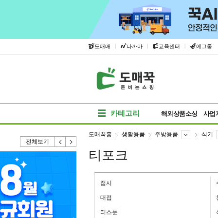
|
|
|
도매매
나까마
교육센터
에그돔
카테고리
해외상품소싱
사업
도매꾹홈
생활용품
주방용품
식기
전체보기
티포크
접시
대접
티스푼