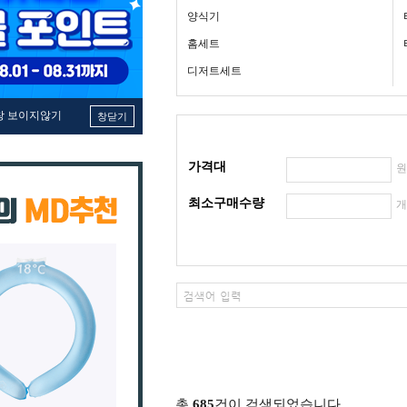
양식기
홈세트
디저트세트
창 보이지않기
창닫기
가격대
최소구매수량
총
685
건이 검색되었습니다