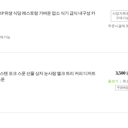
1P 위생 식당 레스토랑 가벼운 업소 식기 급식 내구성 카
사업자회
구매가
주문시결제
3
구매가능
3,500
스텐 포크 스푼 선물 상자 눈사람 엘크 트리 커피 디저트
스푼
옵션가
최
무료배