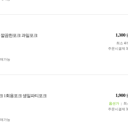
1,300
 깔끔한포크 과일포크
최소
4
주문시결제
3
구매가능
1,900
크 1회용포크 생일파티포크
옵션가
최
주문시결제
3
구매가능