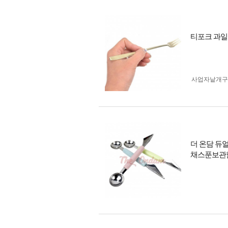
티포크 과일
사업자 낱개
더 온담 듀
채스푼보관