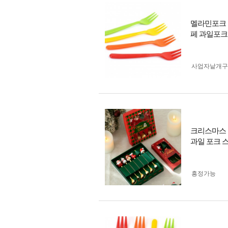
멜라민포크 
페 과일포크
사업자 낱개
크리스마스 
과일 포크 
흥정가능