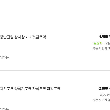
4,900
시장반찬링 삼지창포크 젓갈주걱
옵션가
최
주문시결제
3
구매가능
2,800
치킨포크 양식기포크 간식포크 과일포크
최소
2
주문시결제
3
구매가능