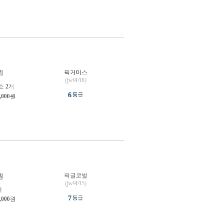
픽커머스
원
(jw9018)
소
2
개
6
등급
,000
원
픽글로벌
원
(jw9015)
개
7
등급
,000
원