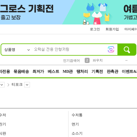
로그인
회원가입
마이페
상품명
10
1
4
5
6
7
8
9
키링
미니
말랑이
선풍기
가방
양말
짱구
텀블러
23
2
1
1
7
3
2
파우치
인기검색어
3
모자
자전용
묶음배송
최저가
베스트
MD관
땡처리
기획전
판촉관
이벤트&
티포크
수저
수저통
찬기
면기
식판
소스기