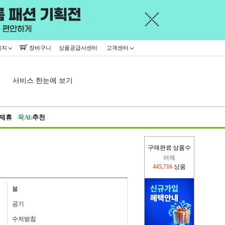
이지
장바구니
상품공급사센터
고객센터
서비스 한눈에 보기
제휴
꾹AI:
추천
구매완료 상품수
어제
445,716
상품
오늘(현재)
17,533
상품
볼
공기
수저받침