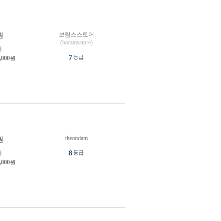
보람스스토어
원
(boramsstore)
개
7
등급
,000
원
theondam
원
8
개
등급
,000
원