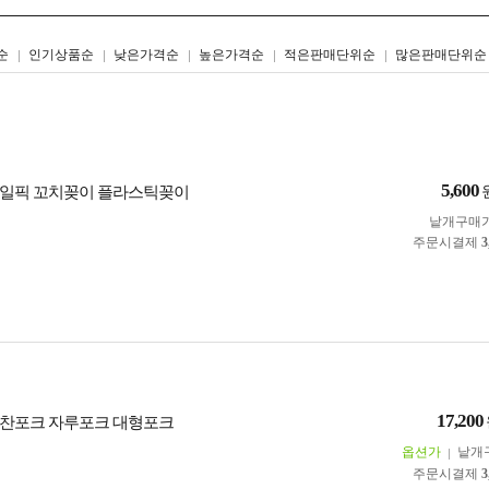
리스트형
갤러리형
순
인기상품순
낮은가격순
높은가격순
적은판매단위순
많은판매단위순
5,600
과일픽 꼬치꽂이 플라스틱꽂이
낱개구매
주문시결제
3
17,200
찬포크 자루포크 대형포크
옵션가
낱개
주문시결제
3