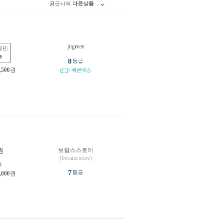
공급사의
다른상품
jngreen
원만
능
8
등급
,500
원
빠른배송
보람스스토어
원
(boramsstore)
개
7
등급
,000
원