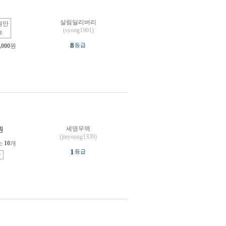
살림딜리버리
원만
(syong1901)
능
8
등급
,000
원
세명무역
원
(jinyoung1339)
소
10
개
1
등급
송